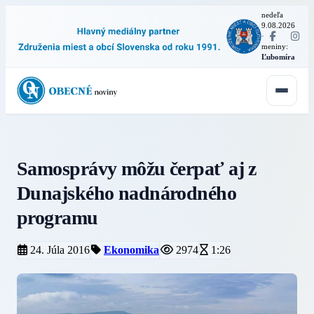
nedeľa
9.08.2026
·
meniny:
Ľubomíra
Samosprávy môžu čerpať aj z
Dunajského nadnárodného
programu
24. Júla 2016
Ekonomika
2974
1:26