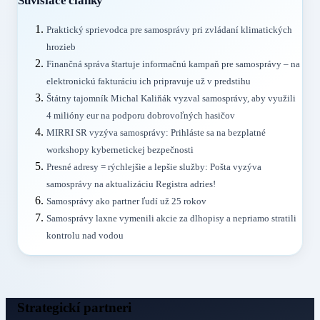
Súvisiace články
Praktický sprievodca pre samosprávy pri zvládaní klimatických
hrozieb
Finančná správa štartuje informačnú kampaň pre samosprávy – na
elektronickú fakturáciu ich pripravuje už v predstihu
Štátny tajomník Michal Kaliňák vyzval samosprávy, aby využili
4 milióny eur na podporu dobrovoľných hasičov
MIRRI SR vyzýva samosprávy: Prihláste sa na bezplatné
workshopy kybernetickej bezpečnosti
Presné adresy = rýchlejšie a lepšie služby: Pošta vyzýva
samosprávy na aktualizáciu Registra adries!
Samosprávy ako partner ľudí už 25 rokov
Samosprávy laxne vymenili akcie za dlhopisy a nepriamo stratili
kontrolu nad vodou
Strategickí partneri