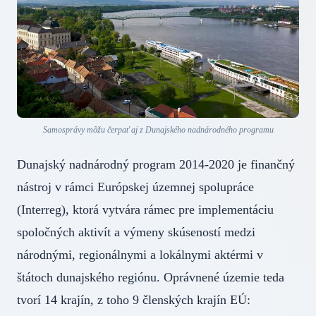
Samosprávy môžu čerpať aj z Dunajského nadnárodného programu
Dunajský nadnárodný program 2014-2020 je finančný
nástroj v rámci Európskej územnej spolupráce
(Interreg), ktorá vytvára rámec pre implementáciu
spoločných aktivít a výmeny skúseností medzi
národnými, regionálnymi a lokálnymi aktérmi v
štátoch dunajského regiónu. Oprávnené územie teda
tvorí 14 krajín, z toho 9 členských krajín EÚ: