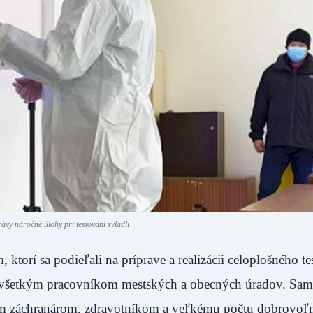
vy náročné úlohy pri testovaní zvládli
orí sa podieľali na príprave a realizácii celoplošného te
a všetkým pracovníkom mestských a obecných úradov. Sam
ým záchranárom, zdravotníkom a veľkému počtu dobrovoľ