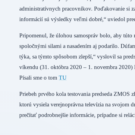
administratívnych pracovníkov. Poďakovanie si zas
informácií sú výsledky veľmi dobré,“ uviedol p
Pripomenul, že úlohou samospráv bolo, aby túto 
spoločnými silami a nasadením aj podarilo. Dúfa
týka, sa týmto spôsobom zlepší,“ vyslovil sa pre
víkendu (31. októbra 2020 – 1. novembra 2020) B
Písali sme o tom
TU
Priebeh prvého kola testovania predseda ZMOS zho
ktorú vysiela verejnoprávna televízia na svojom 
prečítať podrobnejšie informácie, prípadne si relác