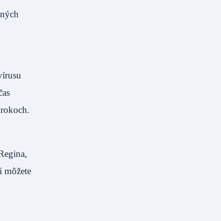
žných
vírusu
čas
krokoch.
Regina,
i môžete