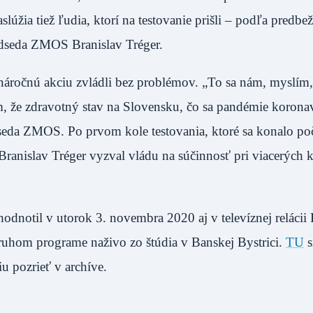
lúžia tiež ľudia, ktorí na testovanie prišli – podľa predbe
redseda ZMOS Branislav Tréger.
náročnú akciu zvládli bez problémov. „To sa nám, myslím,
m, že zdravotný stav na Slovensku, čo sa pandémie korona
dseda ZMOS. Po prvom kole testovania, ktoré sa konalo po
ranislav Tréger vyzval vládu na súčinnosť pri viacerých 
dnotil v utorok 3. novembra 2020 aj v televíznej relácii 
druhom programe naživo zo štúdia v Banskej Bystrici.
TU
s
iu pozrieť v archíve.