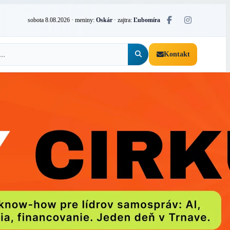
sobota 8.08.2026
· meniny:
Oskár
· zajtra:
Ľubomíra
Kontakt