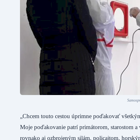
Samosprá
„Chcem touto cestou úprimne poďakovať všetkým, kt
Moje poďakovanie patrí primátorom, starostom 
rovnako aj ozbrojeným silám, policajtom, horsk