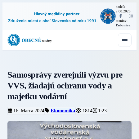
nedeľa
9.08.2026
·
meniny:
Ľubomíra
Samosprávy zverejnili výzvu pre
VVS, žiadajú ochranu vody a
majetku vodární
16. Marca 2024
Ekonomika
1814
1:23