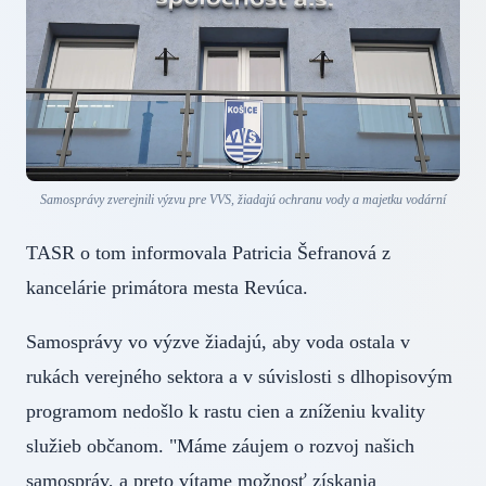
Samosprávy zverejnili výzvu pre VVS, žiadajú ochranu vody a majetku vodární
TASR o tom informovala Patricia Šefranová z
kancelárie primátora mesta Revúca.
Samosprávy vo výzve žiadajú, aby voda ostala v
rukách verejného sektora a v súvislosti s dlhopisovým
programom nedošlo k rastu cien a zníženiu kvality
služieb občanom. "Máme záujem o rozvoj našich
samospráv, a preto vítame možnosť získania