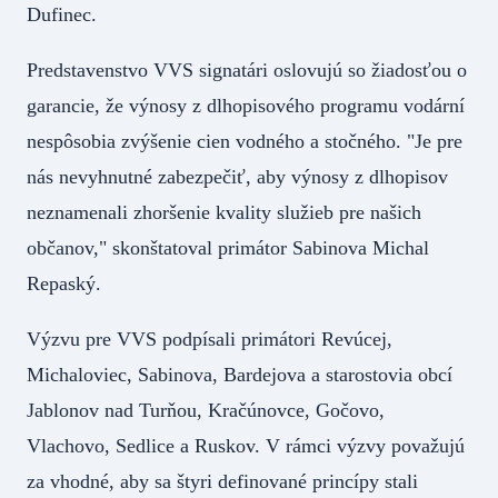
Dufinec.
Predstavenstvo VVS signatári oslovujú so žiadosťou o
garancie, že výnosy z dlhopisového programu vodární
nespôsobia zvýšenie cien vodného a stočného. "Je pre
nás nevyhnutné zabezpečiť, aby výnosy z dlhopisov
neznamenali zhoršenie kvality služieb pre našich
občanov," skonštatoval primátor Sabinova Michal
Repaský.
Výzvu pre VVS podpísali primátori Revúcej,
Michaloviec, Sabinova, Bardejova a starostovia obcí
Jablonov nad Turňou, Kračúnovce, Gočovo,
Vlachovo, Sedlice a Ruskov. V rámci výzvy považujú
za vhodné, aby sa štyri definované princípy stali