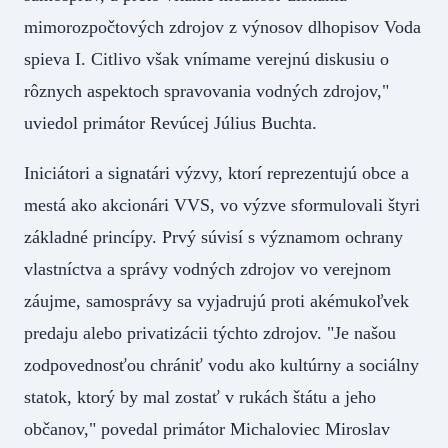
mimorozpočtových zdrojov z výnosov dlhopisov Voda
spieva I. Citlivo však vnímame verejnú diskusiu o
rôznych aspektoch spravovania vodných zdrojov,"
uviedol primátor Revúcej Július Buchta.
Iniciátori a signatári výzvy, ktorí reprezentujú obce a
mestá ako akcionári VVS, vo výzve sformulovali štyri
základné princípy. Prvý súvisí s významom ochrany
vlastníctva a správy vodných zdrojov vo verejnom
záujme, samosprávy sa vyjadrujú proti akémukoľvek
predaju alebo privatizácii týchto zdrojov. "Je našou
zodpovednosťou chrániť vodu ako kultúrny a sociálny
statok, ktorý by mal zostať v rukách štátu a jeho
občanov," povedal primátor Michaloviec Miroslav