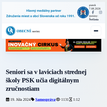
piatok
7.08.2026
·
meniny:
Štefánia
Seniori sa v laviciach strednej
školy PSK učia digitálnym
zručnostiam
19. Júla 2024
Samospráva
1131
1:12