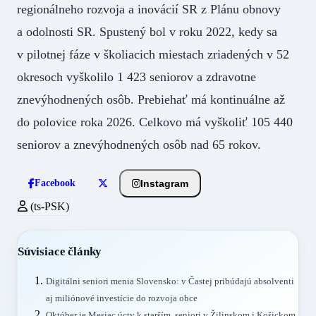
regionálneho rozvoja a inovácií SR z Plánu obnovy
a odolnosti SR. Spustený bol v roku 2022, kedy sa
v pilotnej fáze v školiacich miestach zriadených v 52
okresoch vyškolilo 1 423 seniorov a zdravotne
znevýhodnených osôb. Prebiehať má kontinuálne až
do polovice roka 2026. Celkovo má vyškoliť 105 440
seniorov a znevýhodnených osôb nad 65 rokov.
Instagram
Facebook
(ts-PSK)
Súvisiace články
Digitálni seniori menia Slovensko: v Častej pribúdajú absolventi
aj miliónové investície do rozvoja obce
Október je Mesiac úcty k starším, seniori v Žilinskom i Košickom