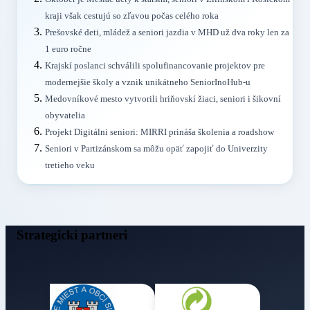
kraji však cestujú so zľavou počas celého roka
Prešovské deti, mládež a seniori jazdia v MHD už dva roky len za
1 euro ročne
Krajskí poslanci schválili spolufinancovanie projektov pre
modernejšie školy a vznik unikátneho SeniorInoHub-u
Medovníkové mesto vytvorili hriňovskí žiaci, seniori i šikovní
obyvatelia
Projekt Digitálni seniori: MIRRI prináša školenia a roadshow
Seniori v Partizánskom sa môžu opäť zapojiť do Univerzity
tretieho veku
Strategickí partneri