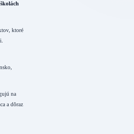
 školách
ktov, ktoré
i.
nsko,
agujú na
ca a dôraz