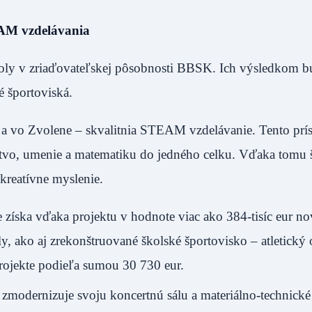
EAM vzdelávania
školy v zriaďovateľskej pôsobnosti BBSK. Ich výsledkom 
 športoviská.
e a vo Zvolene – skvalitnia STEAM vzdelávanie. Tento prí
rstvo, umenie a matematiku do jedného celku. Vďaka tomu 
 kreatívne myslenie.
íska vďaka projektu v hodnote viac ako 384-tisíc eur n
, ako aj zrekonštruované školské športovisko – atletický 
projekte podieľa sumou 30 730 eur.
 zmodernizuje svoju koncertnú sálu a materiálno-technické