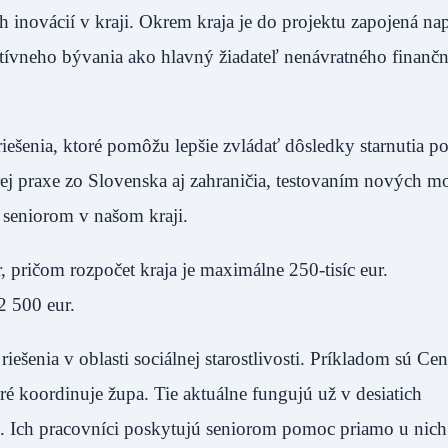
 inovácií v kraji. Okrem kraja je do projektu zapojená nap
ktívneho bývania ako hlavný žiadateľ nenávratného finanč
iešenia, ktoré pomôžu lepšie zvládať dôsledky starnutia p
j praxe zo Slovenska aj zahraničia, testovaním nových m
 seniorom v našom kraji.
, pričom rozpočet kraja je maximálne 250-tisíc eur.
2 500 eur.
ešenia v oblasti sociálnej starostlivosti. Príkladom sú Cen
toré koordinuje župa. Tie aktuálne fungujú už v desiatich
a. Ich pracovníci poskytujú seniorom pomoc priamo u nic