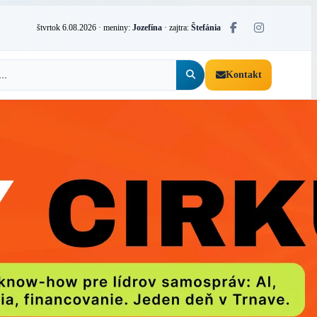
štvrtok 6.08.2026
· meniny:
Jozefína
· zajtra:
Štefánia
Kontakt