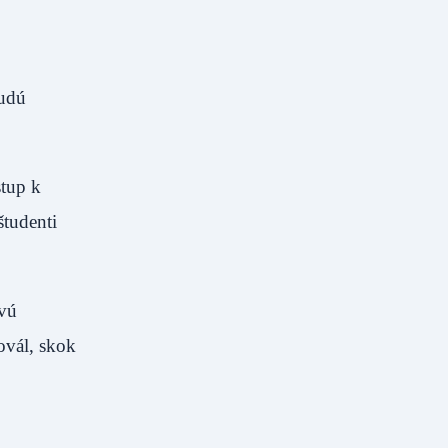
budú
stup k
študenti
ovú
ovál, skok