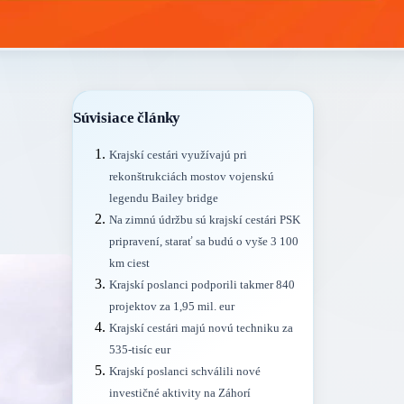
Súvisiace články
Krajskí cestári využívajú pri
rekonštrukciách mostov vojenskú
legendu Bailey bridge
Na zimnú údržbu sú krajskí cestári PSK
pripravení, starať sa budú o vyše 3 100
km ciest
Krajskí poslanci podporili takmer 840
projektov za 1,95 mil. eur
Krajskí cestári majú novú techniku za
535-tisíc eur
Krajskí poslanci schválili nové
investičné aktivity na Záhorí