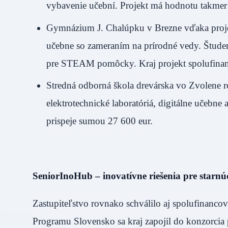
vybavenie učební. Projekt má hodnotu takmer 2
Gymnázium J. Chalúpku v Brezne vďaka projekt
učebne so zameraním na prírodné vedy. Študenti
pre STEAM pomôcky. Kraj projekt spolufinan
Stredná odborná škola drevárska vo Zvolene r
elektrotechnické laboratóriá, digitálne učebne
prispeje sumou 27 600 eur.
SeniorInoHub – inovatívne riešenia pre starn
Zastupiteľstvo rovnako schválilo aj spolufinanc
Programu Slovensko sa kraj zapojil do konzorcia 