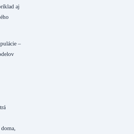
ríklad aj
ného
opulácie –
odelov
trá
h doma,