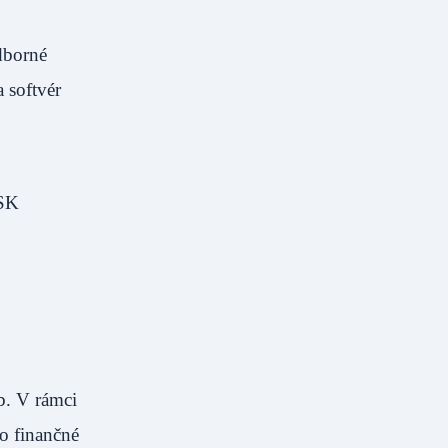
dborné
 softvér
BSK
b. V rámci
 o finančné