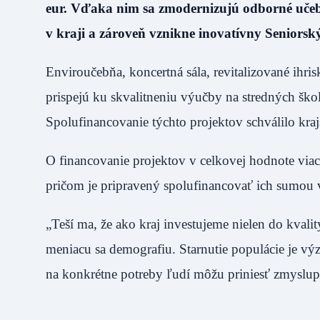
eur. Vďaka nim sa zmodernizujú odborné učebn
v kraji a zároveň vznikne inovatívny Seniors
Enviroučebňa, koncertná sála, revitalizované ihrisk
prispejú ku skvalitneniu výučby na stredných ško
Spolufinancovanie týchto projektov schválilo kraj
O financovanie projektov v celkovej hodnote vi
pričom je pripravený spolufinancovať ich sumou v
„Teší ma, že ako kraj investujeme nielen do kvality
meniacu sa demografiu. Starnutie populácie je výz
na konkrétne potreby ľudí môžu priniesť zmyslu