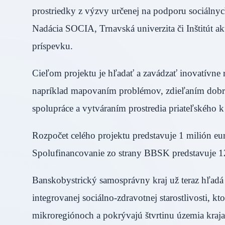
prostriedky z výzvy určenej na podporu sociálnych
Nadácia SOCIA, Trnavská univerzita či Inštitút a
príspevku.
Cieľom projektu je hľadať a zavádzať inovatívne r
napríklad mapovaním problémov, zdieľaním dobre
spolupráce a vytváraním prostredia priateľského k
Rozpočet celého projektu predstavuje 1 milión eur
Spolufinancovanie zo strany BBSK predstavuje 1
Banskobystrický samosprávny kraj už teraz hľadá ri
integrovanej sociálno-zdravotnej starostlivosti, k
mikroregiónoch a pokrývajú štvrtinu územia kraj