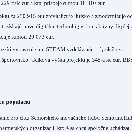
29-tisíc eur a kraj prispeje sumou 18 310 eur.
u za 250 915 eur zrevitalizuje ihrisko a zmodernizuje o
 získajú nové digitálne technológie, interaktívny displej a
cuje sumou 20 073 eur.
ozšíri vybavenie pre STEAM vzdelávanie – fyzikálne a
 a športovisko. Celková výška projektu je 345-tisíc eur, B
úcu populáciu
ovanie projektu Seniorského inovačného hubu SeniorInoHu
partnerských organizácií, ktoré sa chcú spoločne uchádzať