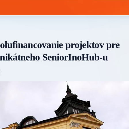
spolufinancovanie projektov pre
 unikátneho SeniorInoHub-u
6