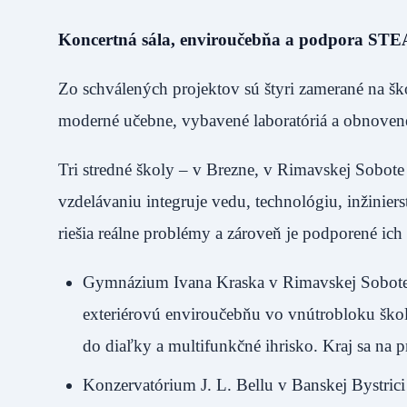
Koncertná sála, enviroučebňa a podpora ST
Zo schválených projektov sú štyri zamerané na 
moderné učebne, vybavené laboratóriá a obnovené
Tri stredné školy – v Brezne, v Rimavskej Sobot
vzdelávaniu integruje vedu, technológiu, inžinie
riešia reálne problémy a zároveň je podporené ich
Gymnázium Ivana Kraska v Rimavskej Sobote z
exteriérovú enviroučebňu vo vnútrobloku školy
do diaľky a multifunkčné ihrisko. Kraj sa na 
Konzervatórium J. L. Bellu v Banskej Bystrici