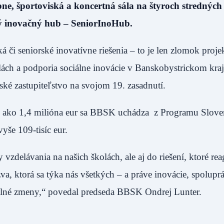
e, športoviská a koncertná sála na štyroch stredných
ký inovačný hub – SeniorInoHub.
á či seniorské inovatívne riešenia – to je len zlomok proje
lách a podporia sociálne inovácie v Banskobystrickom kraj
ské zastupiteľstvo na svojom 19. zasadnutí.
ac ako 1,4 milióna eur sa BBSK uchádza z Programu Slove
yše 109-tisíc eur.
 vzdelávania na našich školách, ale aj do riešení, ktoré re
va, ktorá sa týka nás všetkých – a práve inovácie, spoluprá
plné zmeny,“ povedal predseda BBSK Ondrej Lunter.