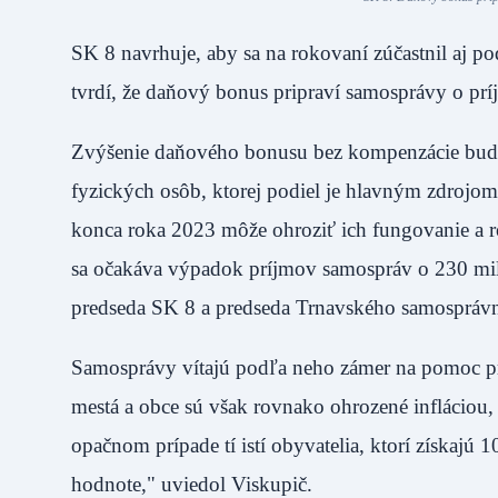
SK 8 navrhuje, aby sa na rokovaní zúčastnil aj po
tvrdí, že daňový bonus pripraví samosprávy o prí
Zvýšenie daňového bonusu bez kompenzácie bude
fyzických osôb, ktorej podiel je hlavným zdroj
konca roka 2023 môže ohroziť ich fungovanie a r
sa očakáva výpadok príjmov samospráv o 230 mil
predseda SK 8 a predseda Trnavského samosprávne
Samosprávy vítajú podľa neho zámer na pomoc p
mestá a obce sú však rovnako ohrozené infláciou,
opačnom prípade tí istí obyvatelia, ktorí získajú
hodnote," uviedol Viskupič.