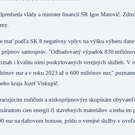
dpredseda vlády a minister financií SR Igor Matovič. Zdru
jmy.
 mať podľa SK 8 negatívny vplyv na výšku výberu dane 
om príjmov samospráv. "Odhadovaný výpadok 830 miliónov
ozsah i kvalitu nimi poskytovaných verejných služieb. V 
iónov eur a v roku 2023 až o 600 miliónov eur," poznam
ho kraja Jozef Viskupič.
racujúcim rodičom a nízkopríjmovým skupinám obyvateľo
 nárastom cien energií či stavebných materiálov a treba i
 100 eur na daňovom bonuse, prídu o verejné služby v oveľa