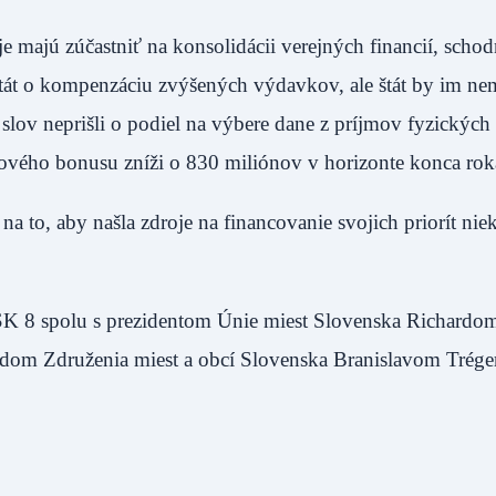
e majú zúčastniť na konsolidácii verejných financií, scho
tát o kompenzáciu zvýšených výdavkov, ale štát by im nem
lov neprišli o podiel na výbere dane z príjmov fyzických
ového bonusu zníži o 830 miliónov v horizonte konca rok
 to, aby našla zdroje na financovanie svojich priorít nie
a SK 8 spolu s prezidentom Únie miest Slovenska Richardo
edom Združenia miest a obcí Slovenska Branislavom Trég