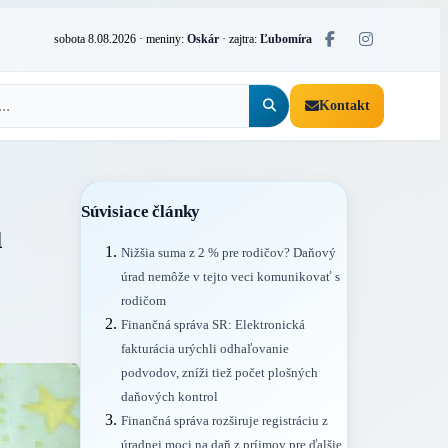
sobota 8.08.2026
· meniny:
Oskár
· zajtra:
Ľubomíra
Kontakt
Súvisiace články
u
Nižšia suma z 2 % pre rodičov? Daňový
úrad nemôže v tejto veci komunikovať s
rodičom
Finančná správa SR: Elektronická
fakturácia urýchli odhaľovanie
podvodov, zníži tiež počet plošných
daňových kontrol
Finančná správa rozširuje registráciu z
úradnej moci na daň z príjmov pre ďalšie