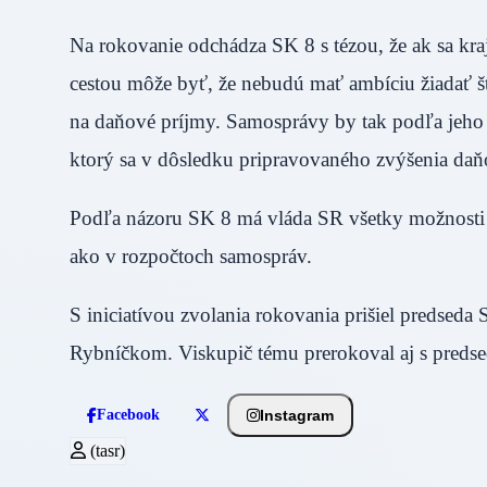
Na rokovanie odchádza SK 8 s tézou, že ak sa kraj
cestou môže byť, že nebudú mať ambíciu žiadať š
na daňové príjmy. Samosprávy by tak podľa jeho s
ktorý sa v dôsledku pripravovaného zvýšenia daň
Podľa názoru SK 8 má vláda SR všetky možnosti na
ako v rozpočtoch samospráv.
S iniciatívou zvolania rokovania prišiel predsed
Rybníčkom. Viskupič tému prerokoval aj s preds
Instagram
Facebook
(tasr)