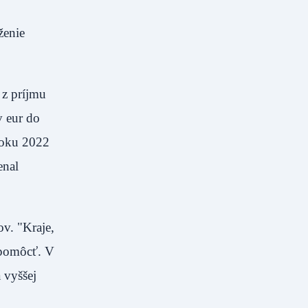
ženie
z príjmu
 eur do
roku 2022
enal
v. "Kraje,
m pomôcť. V
 vyššej