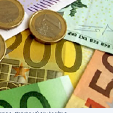
aví samosprávy o príjmy, koalíciu vyzvali na rokovanie