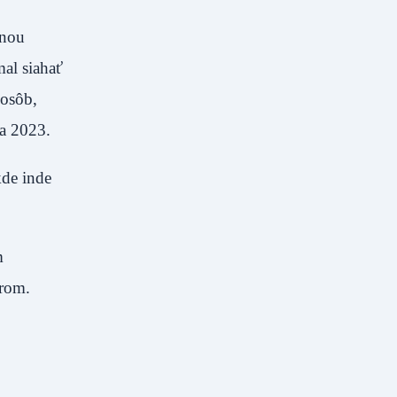
dnou
al siahať
 osôb,
a 2023.
kde inde
m
erom.