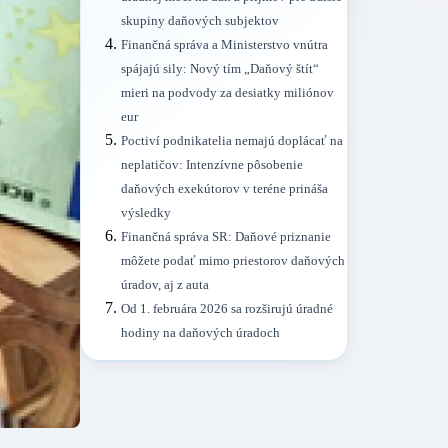
skupiny daňových subjektov
Finančná správa a Ministerstvo vnútra
spájajú sily: Nový tím „Daňový štít“
mieri na podvody za desiatky miliónov
eur
Poctiví podnikatelia nemajú doplácať na
neplatičov: Intenzívne pôsobenie
daňových exekútorov v teréne prináša
výsledky
Finančná správa SR: Daňové priznanie
môžete podať mimo priestorov daňových
úradov, aj z auta
Od 1. februára 2026 sa rozširujú úradné
hodiny na daňových úradoch