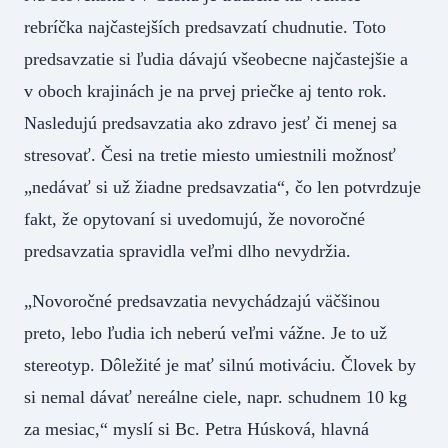
rebríčka najčastejších predsavzatí chudnutie. Toto
predsavzatie si ľudia dávajú všeobecne najčastejšie a
v oboch krajinách je na prvej priečke aj tento rok.
Nasledujú predsavzatia ako zdravo jesť či menej sa
stresovať. Česi na tretie miesto umiestnili možnosť
„nedávať si už žiadne predsavzatia“, čo len potvrdzuje
fakt, že opytovaní si uvedomujú, že novoročné
predsavzatia spravidla veľmi dlho nevydržia.
„Novoročné predsavzatia nevychádzajú väčšinou
preto, lebo ľudia ich neberú veľmi vážne. Je to už
stereotyp. Dôležité je mať silnú motiváciu. Človek by
si nemal dávať nereálne ciele, napr. schudnem 10 kg
za mesiac,“ myslí si Bc. Petra Húsková, hlavná