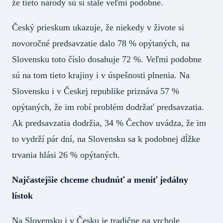
že tieto národy sú si stále veľmi podobné.
Český prieskum ukazuje, že niekedy v živote si
novoročné predsavzatie dalo 78 % opýtaných, na
Slovensku toto číslo dosahuje 72 %. Veľmi podobne
sú na tom tieto krajiny i v úspešnosti plnenia. Na
Slovensku i v Českej republike priznáva 57 %
opýtaných, že im robí problém dodržať predsavzatia.
Ak predsavzatia dodržia, 34 % Čechov uvádza, že im
to vydrží pár dní, na Slovensku sa k podobnej dĺžke
trvania hlási 26 % opýtaných.
Najčastejšie chceme chudnúť a meniť jedálny
lístok
Na Slovensku i v Česku je tradične na vrchole