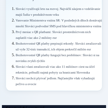
Slováci využívajú leto na rozvoj. Najväčší záujem o vzdelávanie
majú ľudia v produktívnom veku
Varovanie Ministerstva vnútra SR: V posledných dňoch dostávajú
mnohí Slováci podvodné SMS pod hlavičkou ministerstva vnútra
Prvý mesiac s QR platbami: Slováci prostredníctvom nich
zaplatili viac ako 2 milióny eur
Bezhotovostné QR platby prepisujú rekordy: Slováci zrealizovali
už vyše 32-tisíc transakcií, ich objem prekročil milión eur
Bezhotovostné QR platby fungujú bez problémov: Slováci si na
novinku zvykli rýchlo
Slováci vlani zrealizovali viac ako 11 miliónov ciest na účel
rekreácie, pribudli najmä pobyty za hranicami Slovenska
Slováci nechcú plytvať jedlom. Najčastejšie však vyhadzujú
pečivo a ovocie