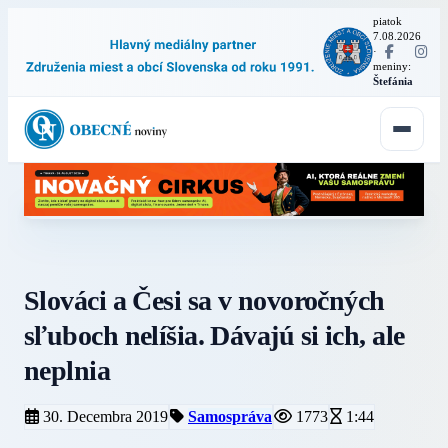
piatok
7.08.2026
·
meniny:
Štefánia
Slováci a Česi sa v novoročných
sľuboch nelíšia. Dávajú si ich, ale
neplnia
30. Decembra 2019
Samospráva
1773
1:44