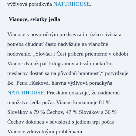
výživová poradkyňa
NATURHOUSE
.
Vianoce, sviatky jedla
Vianoce s novoročným predsavzatím úzko súvisia a
potreba chudnúť často nadväzuje na vianočné
hodovanie. „Slováci i Česi priberú priemerne v období
Vianoc dva až päť kilogramov a trvá i niekoľko
mesiacov dostať sa na pôvodnú hmotnosť,“ potvrdzuje
Bc. Petra Húsková, hlavná výživová poradkyňa
NATURHOUSE
. Prieskum dokazuje, že nadmerné
množstvo jedla počas Vianoc konzumuje 81 %
Slovákov a 79 % Čechov, 47 % Slovákov a 36 %
Čechov dokonca v súvislosti s jedlom trpí počas
Vianoce zdravotnými problémami.