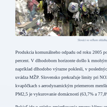
Slováci vo veľkom skládk
Produkcia komunálneho odpadu od roku 2005 podľa
percent. V dlhodobom horizonte došlo k mnohým zl
napríklad dlhodobo výrazne poklesli, v poslednýc
uvádza MŽP. Slovensko prekračuje limity pri NO2
kvapôčkach s aerodynamickým priemerom menší
PM2,5 je vykurovanie domácností (63,7% a 77,
Pokiaľ ide o otázku zmierňovania zmeny klímy s