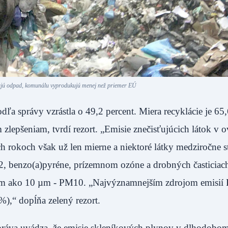
ujú odpad, komunálu vyprodukujú menej než priemer EÚ
 správy vzrástla o 49,2 percent. Miera recyklácie je 65
epšeniam, tvrdí rezort. „Emisie znečisťujúcich látok v o
h rokoch však už len mierne a niektoré látky medziročne st
, benzo(a)pyréne, prízemnom ozóne a drobných časticiac
m ako 10 µm - PM10. „Najvýznamnejším zdrojom emisií
8%),“ dopĺňa zelený rezort.
práva uvádza, že emisie skleníkových plynov v dlhodob