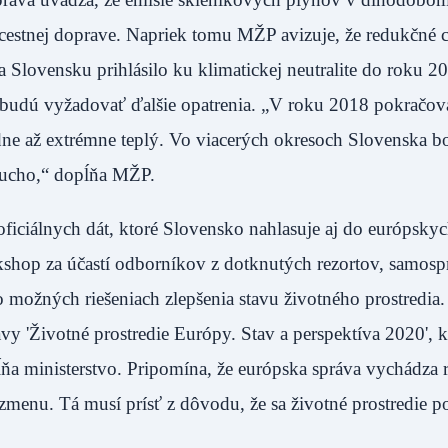
 v cestnej doprave. Napriek tomu MŽP avizuje, že redukčné 
a Slovensku prihlásilo ku klimatickej neutralite do roku 2
ré budú vyžadovať ďalšie opatrenia. „V roku 2018 pokračov
ne až extrémne teplý. Vo viacerých okresoch Slovenska b
pre sucho,“ dopĺňa MŽP.
oficiálnych dát, ktoré Slovensko nahlasuje aj do európsky
orkshop za účastí odborníkov z dotknutých rezortov, samosp
o možných riešeniach zlepšenia stavu životného prostredia
 'Životné prostredie Európy. Stav a perspektíva 2020', k
a ministerstvo. Pripomína, že európska správa vychádza r
 zmenu. Tá musí prísť z dôvodu, že sa životné prostredie