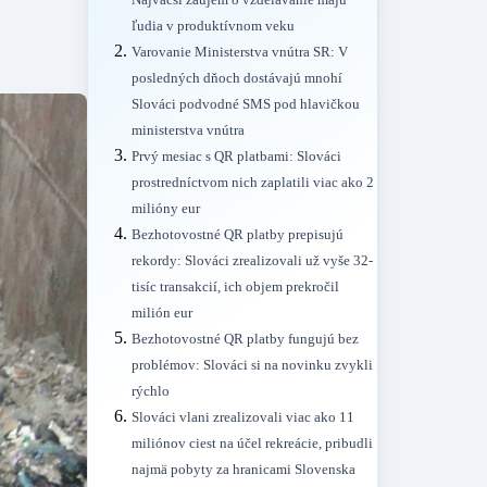
Najväčší záujem o vzdelávanie majú
ľudia v produktívnom veku
Varovanie Ministerstva vnútra SR: V
posledných dňoch dostávajú mnohí
Slováci podvodné SMS pod hlavičkou
ministerstva vnútra
Prvý mesiac s QR platbami: Slováci
prostredníctvom nich zaplatili viac ako 2
milióny eur
Bezhotovostné QR platby prepisujú
rekordy: Slováci zrealizovali už vyše 32-
tisíc transakcií, ich objem prekročil
milión eur
Bezhotovostné QR platby fungujú bez
problémov: Slováci si na novinku zvykli
rýchlo
Slováci vlani zrealizovali viac ako 11
miliónov ciest na účel rekreácie, pribudli
najmä pobyty za hranicami Slovenska