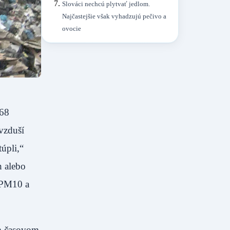
Slováci nechcú plytvať jedlom.
Najčastejšie však vyhadzujú pečivo a
ovocie
,68
vzduší
úpli,“
h alebo
 PM10 a
om časovom