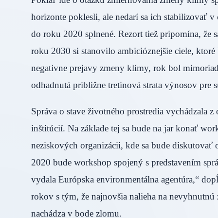
horizonte poklesli, ale nedarí sa ich stabilizovať
do roku 2020 splnené. Rezort tiež pripomína, že s
roku 2030 si stanovilo ambicióznejšie ciele, kto
negatívne prejavy zmeny klímy, rok bol mimoriad
odhadnutá približne tretinová strata výnosov 
Správa o stave životného prostredia vychádzala z 
inštitúcií. Na základe tej sa bude na jar konať w
neziskových organizácii, kde sa bude diskutovať 
2020 bude workshop spojený s predstavením správy
vydala Európska environmentálna agentúra,“ dopĺň
rokov s tým, že najnovšia nalieha na nevyhnutnú
nachádza v bode zlomu.