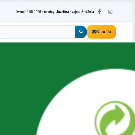
štvrtok 6.08.2026
· meniny:
Jozefína
· zajtra:
Štefánia
Kontakt