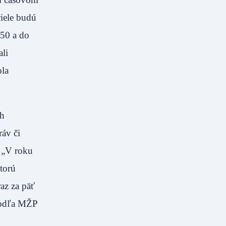
ciele budú
050 a do
ali
ola
ch
ráv či
. „V roku
torú
az za päť
 podľa MŽP