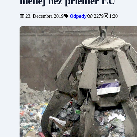
menej než priemer EÚ
23. Decembra 2019
Odpady
2279
1:20