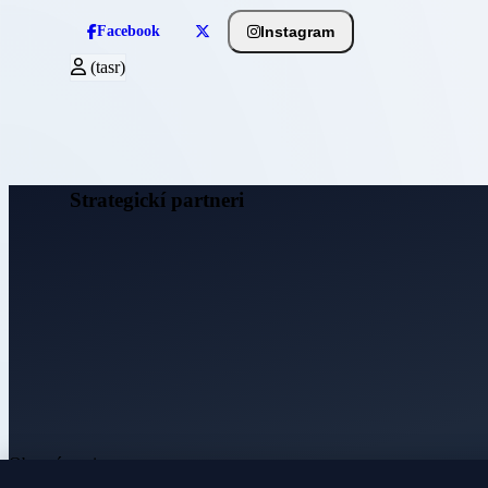
Instagram
Facebook
(tasr)
Strategickí partneri
Obecné noviny