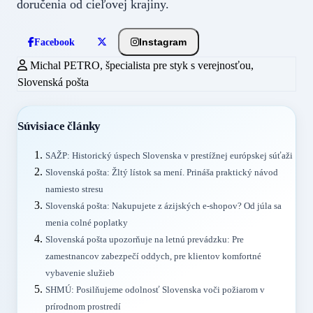
doručenia od cieľovej krajiny.
Instagram
Facebook
Michal PETRO, špecialista pre styk s verejnosťou,
Slovenská pošta
Súvisiace články
SAŽP: Historický úspech Slovenska v prestížnej európskej súťaži
Slovenská pošta: Žltý lístok sa mení. Prináša praktický návod
namiesto stresu
Slovenská pošta: Nakupujete z ázijských e-shopov? Od júla sa
menia colné poplatky
Slovenská pošta upozorňuje na letnú prevádzku: Pre
zamestnancov zabezpečí oddych, pre klientov komfortné
vybavenie služieb
SHMÚ: Posilňujeme odolnosť Slovenska voči požiarom v
prírodnom prostredí