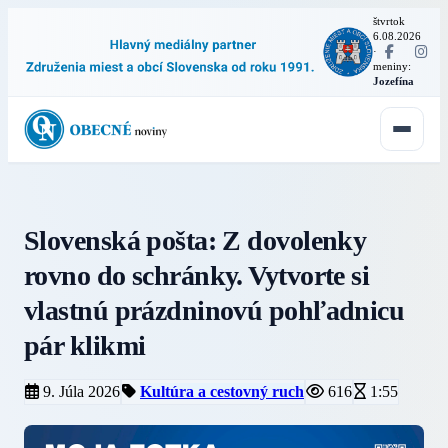
štvrtok
6.08.2026
·
meniny:
Jozefína
Slovenská pošta: Z dovolenky
rovno do schránky. Vytvorte si
vlastnú prázdninovú pohľadnicu
pár klikmi
9. Júla 2026
Kultúra a cestovný ruch
616
1:55