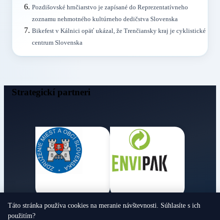
Pozdišovské hrnčiarstvo je zapísané do Reprezentatívneho
zoznamu nehmotného kultúrneho dedičstva Slovenska
Bikefest v Kálnici opäť ukázal, že Trenčiansky kraj je cyklistické
centrum Slovenska
Strategickí partneri
Táto stránka používa cookies na meranie návštevnosti. Súhlasíte s ich
Obecné noviny
použitím?