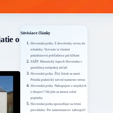
Súvisiace články
atie o
Slovenská pošta: Z dovolenky rovno do
schránky. Vytvorte si vlastnú
prázdninovú pohľadnicu pár klikmi
SAŽP: Historický úspech Slovenska v
prestížnej európskej súťaži
Slovenská pošta: Žltý lístok sa mení.
Prináša praktický návod namiesto stresu
Slovenská pošta: Nakupujete z ázijských
e-shopov? Od júla sa menia colné
poplatky
Slovenská pošta upozorňuje na letnú
prevádzku: Pre zamestnancov zabezpečí