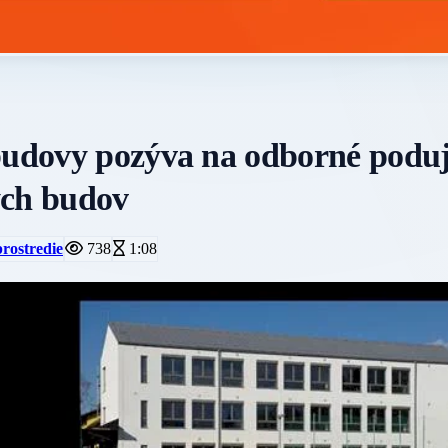
budovy pozýva na odborné poduj
ých budov
prostredie
738
1:08