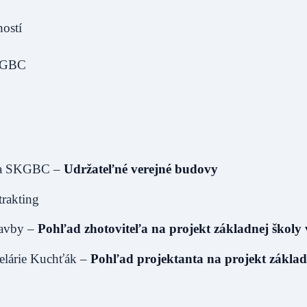
hostí
SKGBC
tva SKGBC –
Udržateľné verejné budovy
trakting
tavby –
Pohľad zhotoviteľa na projekt základnej školy 
celárie Kuchťák –
Pohľad projektanta na projekt základ