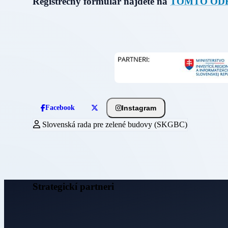
Registrečný formulár nájdete na
TOMTO OD
Instagram
Facebook
Slovenská rada pre zelené budovy (SKGBC)
Strategickí partneri