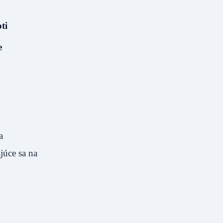
oti
e
a
júce sa na