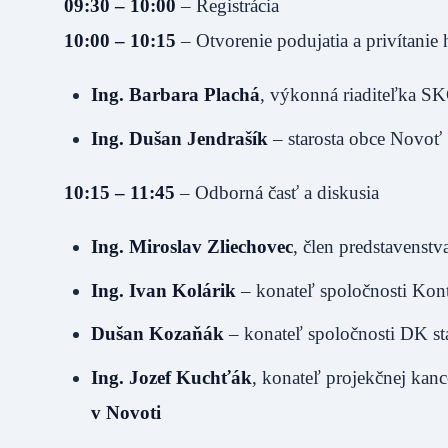
09:30 – 10:00
– Registrácia
10:00 – 10:15
– Otvorenie podujatia a privítanie 
Ing. Barbara Plachá
, výkonná riaditeľka 
Ing. Dušan Jendrašík
– starosta obce Novoť
10:15 – 11:45
– Odborná časť a diskusia
Ing. Miroslav Zliechovec
, člen predstavens
Ing. Ivan Kolárik
– konateľ spoločnosti Kon
Dušan Kozaňák
– konateľ spoločnosti DK s
Ing. Jozef Kuchťák
, konateľ projekčnej kan
v Novoti