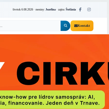
štvrtok 6.08.2026
· meniny:
Jozefína
· zajtra:
Štefánia
Kontakt