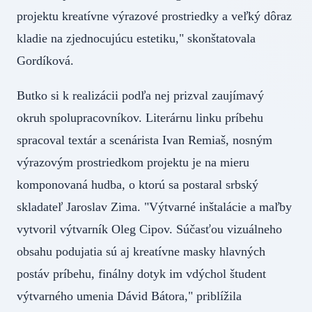
projektu kreatívne výrazové prostriedky a veľký dôraz
kladie na zjednocujúcu estetiku," skonštatovala
Gordíková.
Butko si k realizácii podľa nej prizval zaujímavý
okruh spolupracovníkov. Literárnu linku príbehu
spracoval textár a scenárista Ivan Remiaš, nosným
výrazovým prostriedkom projektu je na mieru
komponovaná hudba, o ktorú sa postaral srbský
skladateľ Jaroslav Zima. "Výtvarné inštalácie a maľby
vytvoril výtvarník Oleg Cipov. Súčasťou vizuálneho
obsahu podujatia sú aj kreatívne masky hlavných
postáv príbehu, finálny dotyk im vdýchol študent
výtvarného umenia Dávid Bátora," priblížila