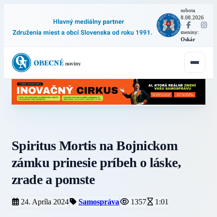
sobota
8.08.2026
·
meniny:
Oskár
Spiritus Mortis na Bojnickom
zámku prinesie príbeh o láske,
zrade a pomste
24. Apríla 2024
Samospráva
1357
1:01