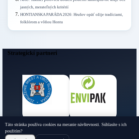
jasných, merateľných kritérií
HONTIANSKA PARÁDA 2026: Hrušov opäť ožije tradíciami,
folklórom a vôňou Hontu
Strategickí partneri
Táto stránka používa cookies na meranie návštevnosti. Súhlasíte s ich
Obecné noviny
použitím?