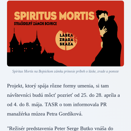
Spiritus Mortis na Bojnickom zámku prinesie príbeh o láske, zrade a pomste
Projekt, ktorý spája rôzne formy umenia, si tam
návštevníci budú môcť pozrieť od 25. do 28. apríla a
od 4. do 8. mája. TASR o tom informovala PR
manažérka múzea Petra Gordíková.
"Režisér predstavenia Peter Serge Butko vnáša do