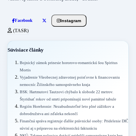
Instagram
Facebook
(TASR)
Súvisiace články
Bojnický zámok prinesie hororovo-romantickú šou Spiritus
Mortis
Vyjadrenie Všeobecnej zdravotnej poisťovne k financovaniu
nemocníc Žilinského samosprávneho kraja
BSK: Hartmutovi Tautzovi chýbalo k slobode 22 metrov.
Štyridsať rokov od smrti pripomínajú nové pamätné tabule
Región Horehronie: Nezabudnuteľné leto plné zážitkov a
dobrodružstva ani zďaleka nekončí
Finančná správa registruje ďalšie právnické osoby: Pridelenie DIČ
súvisí aj s prípravou na elektronickú fakturáciu
NKÚ: Takmer polovicu dotácií pridelili samosprávne kraje bez