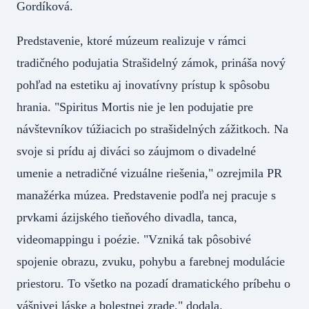
Gordíková.
Predstavenie, ktoré múzeum realizuje v rámci
tradičného podujatia Strašidelný zámok, prináša nový
pohľad na estetiku aj inovatívny prístup k spôsobu
hrania. "Spiritus Mortis nie je len podujatie pre
návštevníkov túžiacich po strašidelných zážitkoch. Na
svoje si prídu aj diváci so záujmom o divadelné
umenie a netradičné vizuálne riešenia," ozrejmila PR
manažérka múzea. Predstavenie podľa nej pracuje s
prvkami ázijského tieňového divadla, tanca,
videomappingu i poézie. "Vzniká tak pôsobivé
spojenie obrazu, zvuku, pohybu a farebnej modulácie
priestoru. To všetko na pozadí dramatického príbehu o
vášnivej láske a bolestnej zrade," dodala.