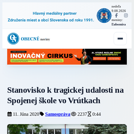
nedeľa
9.08.2026
·
meniny:
Ľubomíra
Stanovisko k tragickej udalosti na
Spojenej škole vo Vrútkach
11. Júna 2020
Samospráva
2237
0:44