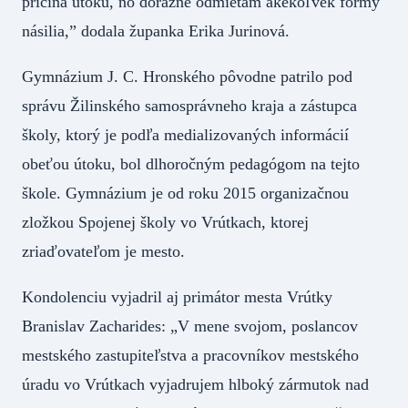
príčina útoku, no dôrazne odmietam akékoľvek formy
násilia,” dodala županka Erika Jurinová.
Gymnázium J. C. Hronského pôvodne patrilo pod
správu Žilinského samosprávneho kraja a zástupca
školy, ktorý je podľa medializovaných informácií
obeťou útoku, bol dlhoročným pedagógom na tejto
škole. Gymnázium je od roku 2015 organizačnou
zložkou Spojenej školy vo Vrútkach, ktorej
zriaďovateľom je mesto.
Kondolenciu vyjadril aj primátor mesta Vrútky
Branislav Zacharides: „V mene svojom, poslancov
mestského zastupiteľstva a pracovníkov mestského
úradu vo Vrútkach vyjadrujem hlboký zármutok nad