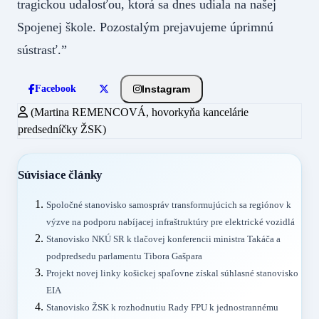
tragickou udalosťou, ktorá sa dnes udiala na našej
Spojenej škole. Pozostalým prejavujeme úprimnú
sústrasť.”
Instagram
Facebook
(Martina REMENCOVÁ, hovorkyňa kancelárie
predsedníčky ŽSK)
Súvisiace články
Spoločné stanovisko samospráv transformujúcich sa regiónov k
výzve na podporu nabíjacej infraštruktúry pre elektrické vozidlá
Stanovisko NKÚ SR k tlačovej konferencii ministra Takáča a
podpredsedu parlamentu Tibora Gašpara
Projekt novej linky košickej spaľovne získal súhlasné stanovisko
EIA
Stanovisko ŽSK k rozhodnutiu Rady FPU k jednostrannému