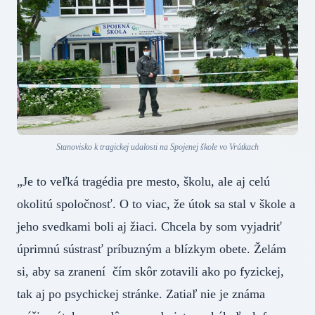
Stanovisko k tragickej udalosti na Spojenej škole vo Vrútkach
„Je to veľká tragédia pre mesto, školu, ale aj celú
okolitú spoločnosť. O to viac, že útok sa stal v škole a
jeho svedkami boli aj žiaci. Chcela by som vyjadriť
úprimnú sústrasť príbuzným a blízkym obete. Želám
si, aby sa zranení čím skôr zotavili ako po fyzickej,
tak aj po psychickej stránke. Zatiaľ nie je známa