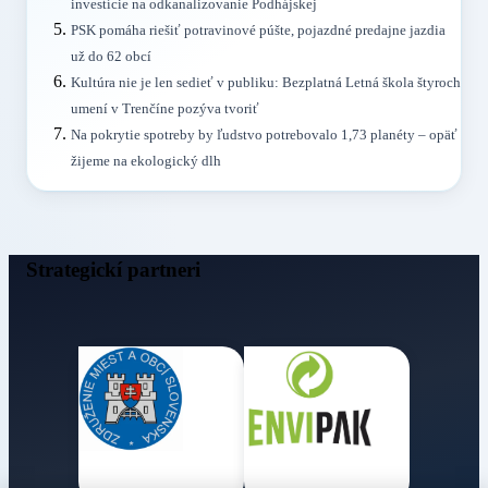
investície na odkanalizovanie Podhájskej
PSK pomáha riešiť potravinové púšte, pojazdné predajne jazdia
už do 62 obcí
Kultúra nie je len sedieť v publiku: Bezplatná Letná škola štyroch
umení v Trenčíne pozýva tvoriť
Na pokrytie spotreby by ľudstvo potrebovalo 1,73 planéty – opäť
žijeme na ekologický dlh
Strategickí partneri