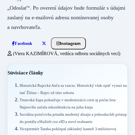
„Odoslať“. Po overení údajov bude formulár s údajmi
zaslaný na e-mailovú adresu nominovanej osoby
a navrhovateľa.
Instagram
Facebook
(Viera KAZIMÍROVÁ, vedúca odboru sociálnych vecí)
Súvisiace články
Historická Rajecká Anča sa vracia: Historický vlak opäť vyrazí na
trať Žilina – Rajec už túto sobotu
Trnavská župa pokračuje v modernizácii ciest aj počas leta:
Najnovšie začala rekonštrukcia na juhu kraja
Sociálna poisťovňa prináša moderný dizajn a jednoduchší prístup
do portálu eSlužieb cez eID a nové rozhranie
Vicepremiér Taraba poklepal základný kameň 3-miliónovej