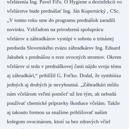
včelárenia Ing. Pavel Fiľo. O Hygiene a dezinfekcii vo
včelárstve bude prednášať Ing. Ján Kopernický , CSc.
„V tomto roku sme do programu prednášok zaradili
novinku. Vzhľadom na prirodzenú spoluprácu
včelárov a záhradkárov vystúpi v sobotu o trinástej
predseda Slovenského zväzu záhradkárov Ing. Eduard
Jakubek s prednášou o reze ovocných stromov. Okrem
včelárov si teda v prednáškovej časti nájdu svoju tému
aj záhradkári,“ priblížil G. Foťko. Dodal, že symbióza
jedných aj druhých je nevyhnutná. „Záhradkári môžu
nám včelárom veľmi pomôcť už len tým, ak nebudú
používať chemické prípravky škodiace včelám. Takže
aj takouto formou sa snažíme približovať našim
kolegom ovocinárom, ktorí sa bez zdravých včiel