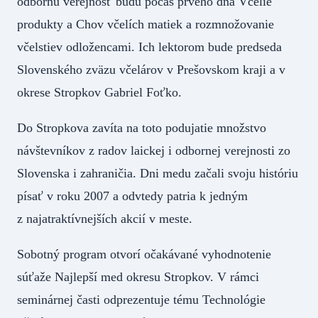
odbornú verejnosť budú počas prvého dňa Včelie
produkty a Chov včelích matiek a rozmnožovanie
včelstiev odložencami. Ich lektorom bude predseda
Slovenského zväzu včelárov v Prešovskom kraji a v
okrese Stropkov Gabriel Foťko.
Do Stropkova zavíta na toto podujatie množstvo
návštevníkov z radov laickej i odbornej verejnosti zo
Slovenska i zahraničia. Dni medu začali svoju históriu
písať v roku 2007 a odvtedy patria k jedným
z najatraktívnejších akcií v meste.
Sobotný program otvorí očakávané vyhodnotenie
súťaže Najlepší med okresu Stropkov. V rámci
seminárnej časti odprezentuje tému Technológie