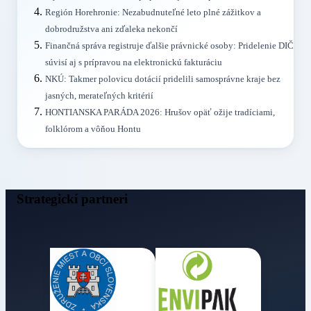
Región Horehronie: Nezabudnuteľné leto plné zážitkov a
dobrodružstva ani zďaleka nekončí
Finančná správa registruje ďalšie právnické osoby: Pridelenie DIČ
súvisí aj s prípravou na elektronickú fakturáciu
NKÚ: Takmer polovicu dotácií pridelili samosprávne kraje bez
jasných, merateľných kritérií
HONTIANSKA PARÁDA 2026: Hrušov opäť ožije tradíciami,
folklórom a vôňou Hontu
Strategickí partneri