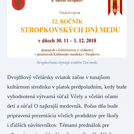
Stropkovčania chystajú tradičné Dni medu
Dvojdňový včelársky sviatok začne v tunajšom
kultúrnom stredisku v piatok predpoludním, kedy bude
vyhodnotená výtvarná súťaž Včely a včelári očami
detí a súťaž O najkrajší medovník. Počas dňa bude
pripravená prezentácia včelích produktov pre školy
i ďalších návštevníkov. Témami prednášok pre