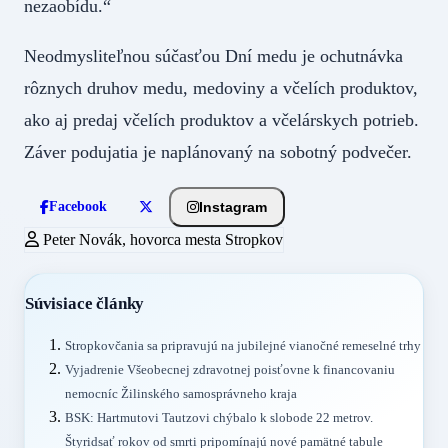
nezaobídu.“
Neodmysliteľnou súčasťou Dní medu je ochutnávka
rôznych druhov medu, medoviny a včelích produktov,
ako aj predaj včelích produktov a včelárskych potrieb.
Záver podujatia je naplánovaný na sobotný podvečer.
Instagram
Facebook
Peter Novák, hovorca mesta Stropkov
Súvisiace články
Stropkovčania sa pripravujú na jubilejné vianočné remeselné trhy
Vyjadrenie Všeobecnej zdravotnej poisťovne k financovaniu
nemocníc Žilinského samosprávneho kraja
BSK: Hartmutovi Tautzovi chýbalo k slobode 22 metrov.
Štyridsať rokov od smrti pripomínajú nové pamätné tabule