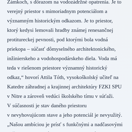
Zámkoch, s dôrazom na vodozádržné opatrenia. Je to
verejný priestor s mimoriadnym potenciálom a
významným historickým odkazom. Je to priestor,
ktorý kedysi lemovali hradby známej renesančnej
protitureckej pevnosti, pod ktorými bola vodná
priekopa – súčasť dômyselného architektonického,
inžinierskeho a vodohospodárskeho diela. Voda má
teda v riešenom priestore významný historický
odkaz,“ hovorí Attila Tóth, vysokoškolský učiteľ na
Katedre záhradnej a krajinnej architektúry FZKI SPU
v Nitre a zároveň vedúci školského tímu v súťaži.
V súčasnosti je stav daného priestoru
v nevyhovujúcom stave a jeho potenciál je nevyužitý.
„Našou ambíciou je prísť s funkčnými a nadčasovými