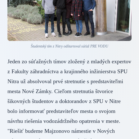
Študentský tím z Nitry odštartoval súťaž PRE VODU
Jeden zo súťažných tímov zložený z mladých expertov
z Fakulty záhradníctva a krajinného inžinierstva SPU
Nitra už absolvoval prvé stretnutie s predstaviteľmi
mesta Nové Zámky. Cieľom stretnutia štvorice
šikovných študentov a doktorandov z SPU v Nitre
bolo informovať predstaviteľov mesta o svojom
návrhu riešenia vodozádržného opatrenia v meste.
"Riešiť budeme Majzonovo námestie v Nových