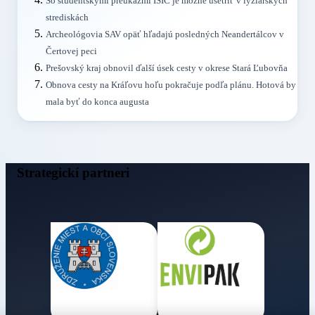
So študentskými preukazmi ISIC je možné ušetriť v lyžiarskych
strediskách
Archeológovia SAV opäť hľadajú posledných Neandertálcov v
Čertovej peci
Prešovský kraj obnovil ďalší úsek cesty v okrese Stará Ľubovňa
Obnova cesty na Kráľovu hoľu pokračuje podľa plánu. Hotová by
mala byť do konca augusta
Strategickí partneri