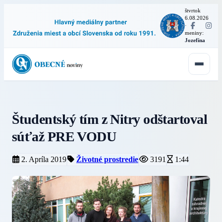
štvrtok
6.08.2026
·
meniny:
Jozefína
Študentský tím z Nitry odštartoval
súťaž PRE VODU
2. Apríla 2019
Životné prostredie
3191
1:44