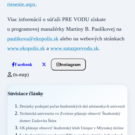
riesenie.aspx
.
Viac informácií o súťaži PRE VODU získate
u programovej manažérky Martiny B. Paulíkovej na
paulikova@ekopolis.sk
alebo na webových stránkach
www.ekopolis.sk
a
www.sutazprevodu.sk
.
Instagram
Facebook
(ts-mzp)
Súvisiace články
Desiatky podujatí počas študentských dní nitrianskych univerzít
Technická univerzita vo Zvolene plánuje obnoviť Študentský
domov Ľudovíta Štúra
UK plánuje obnoviť študentský klub Unique v Mlynskej doline