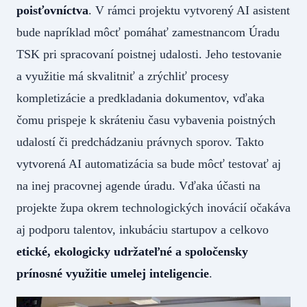
poisťovníctva
. V rámci projektu vytvorený AI asistent
bude napríklad môcť pomáhať zamestnancom Úradu
TSK pri spracovaní poistnej udalosti. Jeho testovanie
a využitie má skvalitniť a zrýchliť procesy
kompletizácie a predkladania dokumentov, vďaka
čomu prispeje k skráteniu času vybavenia poistných
udalostí či predchádzaniu právnych sporov. Takto
vytvorená AI automatizácia sa bude môcť testovať aj
na inej pracovnej agende úradu. Vďaka účasti na
projekte župa okrem technologických inovácií očakáva
aj podporu talentov, inkubáciu startupov a celkovo
etické, ekologicky udržateľné a spoločensky
prínosné využitie umelej inteligencie
.