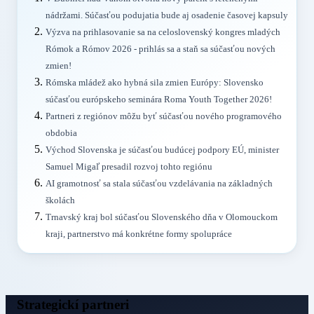
nádržami. Súčasťou podujatia bude aj osadenie časovej kapsuly
Výzva na prihlasovanie sa na celoslovenský kongres mladých
Rómok a Rómov 2026 - prihlás sa a staň sa súčasťou nových
zmien!
Rómska mládež ako hybná sila zmien Európy: Slovensko
súčasťou európskeho seminára Roma Youth Together 2026!
Partneri z regiónov môžu byť súčasťou nového programového
obdobia
Východ Slovenska je súčasťou budúcej podpory EÚ, minister
Samuel Migaľ presadil rozvoj tohto regiónu
AI gramotnosť sa stala súčasťou vzdelávania na základných
školách
Trnavský kraj bol súčasťou Slovenského dňa v Olomouckom
kraji, partnerstvo má konkrétne formy spolupráce
Strategickí partneri