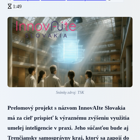
1:49
Snímky zdroj: TSK
Prelomový projekt s názvom InnovAIte Slovakia
má za cieľ prispieť k výraznému zvýšeniu využitia
umelej inteligencie v praxi. Jeho súčasťou bude aj
Trenčiansky samosprávny kraj, ktorý sa zapojí do