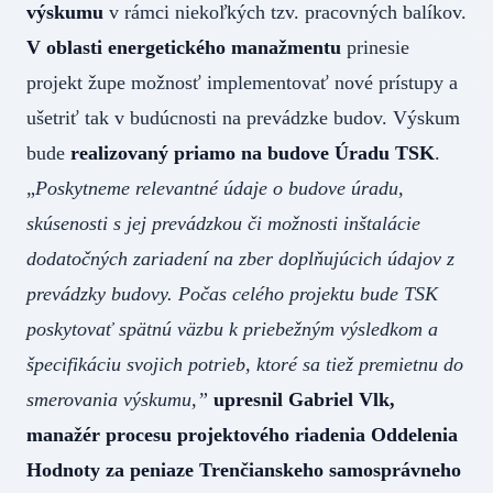
výskumu
v rámci niekoľkých tzv. pracovných balíkov.
V oblasti energetického manažmentu
prinesie
projekt župe možnosť implementovať nové prístupy a
ušetriť tak v budúcnosti na prevádzke budov. Výskum
bude
realizovaný priamo na budove Úradu TSK
.
„
Poskytneme relevantné údaje o budove úradu,
skúsenosti s jej prevádzkou či možnosti inštalácie
dodatočných zariadení na zber doplňujúcich údajov z
prevádzky budovy. Počas celého projektu bude TSK
poskytovať spätnú väzbu k priebežným výsledkom a
špecifikáciu svojich potrieb, ktoré sa tiež premietnu do
smerovania výskumu,”
upresnil Gabriel Vlk,
manažér procesu projektového riadenia Oddelenia
Hodnoty za peniaze Trenčianskeho samosprávneho