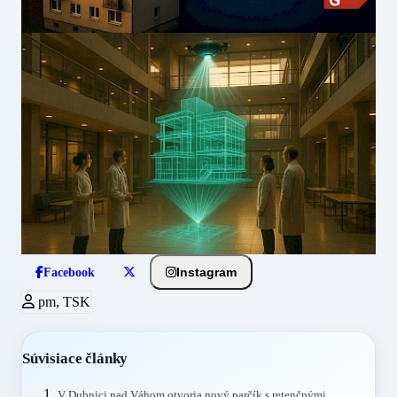
Instagram
Facebook
pm, TSK
Súvisiace články
V Dubnici nad Váhom otvoria nový parčík s retenčnými