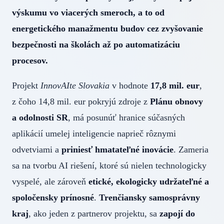
výskumu vo viacerých smeroch, a to od
energetického manažmentu budov cez zvyšovanie
bezpečnosti na školách až po automatizáciu
procesov.
Projekt
InnovAIte Slovakia
v hodnote
17,8 mil. eur
,
z čoho 14,8 mil. eur pokryjú zdroje z
Plánu obnovy
a odolnosti SR
, má posunúť hranice súčasných
aplikácií umelej inteligencie naprieč rôznymi
odvetviami a
prinies
ť
hmatate
ľ
n
é
inov
á
cie
. Zameria
sa na tvorbu AI riešení, ktoré sú nielen technologicky
vyspelé, ale zároveň
etické, ekologicky udržateľné a
spoločensky prínosné
.
Trenčiansky samosprávny
kraj
, ako jeden z partnerov projektu, sa
zapojí do