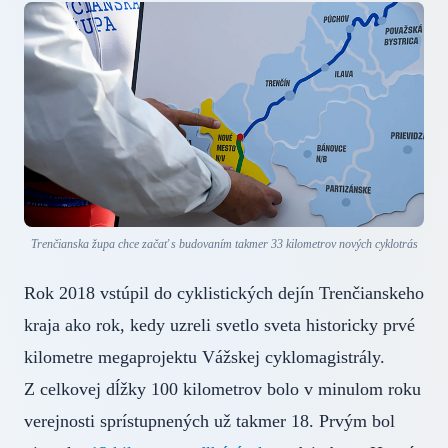
Trenčianska župa chce začať s budovaním takmer 33 kilometrov nových cyklotrás
Rok 2018 vstúpil do cyklistických dejín Trenčianskeho
kraja ako rok, kedy uzreli svetlo sveta historicky prvé
kilometre megaprojektu Vážskej cyklomagistrály.
Z celkovej dĺžky 100 kilometrov bolo v minulom roku
verejnosti sprístupnených už takmer 18. Prvým bol