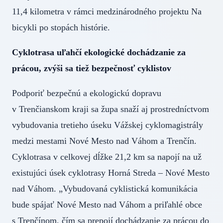
11,4 kilometra v rámci medzinárodného projektu Na
bicykli po stopách histórie.
Cyklotrasa uľahčí ekologické dochádzanie za
prácou, zvýši sa tiež bezpečnosť cyklistov
Podporiť bezpečnú a ekologickú dopravu
v Trenčianskom kraji sa župa snaží aj prostredníctvom
vybudovania tretieho úseku Vážskej cyklomagistrály
medzi mestami Nové Mesto nad Váhom a Trenčín.
Cyklotrasa v celkovej dĺžke 21,2 km sa napojí na už
existujúci úsek cyklotrasy Horná Streda – Nové Mesto
nad Váhom. „Vybudovaná cyklistická komunikácia
bude spájať Nové Mesto nad Váhom a priľahlé obce
s Trenčínom, čím sa prepojí dochádzanie za prácou do