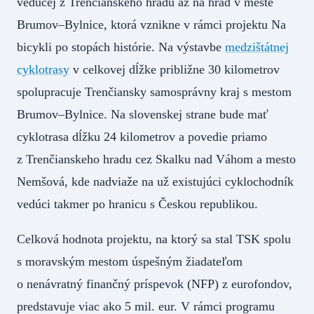
vedúcej z Trenčianskeho hradu až na hrad v meste
Brumov–Bylnice, ktorá vznikne v rámci projektu Na
bicykli po stopách histórie. Na výstavbe
medzištátnej
cyklotrasy
v celkovej dĺžke približne 30 kilometrov
spolupracuje Trenčiansky samosprávny kraj s mestom
Brumov–Bylnice. Na slovenskej strane bude mať
cyklotrasa dĺžku 24 kilometrov a povedie priamo
z Trenčianskeho hradu cez Skalku nad Váhom a mesto
Nemšová, kde nadviaže na už existujúci cyklochodník
vedúci takmer po hranicu s Českou republikou.
Celková hodnota projektu, na ktorý sa stal TSK spolu
s moravským mestom úspešným žiadateľom
o nenávratný finančný príspevok (NFP) z eurofondov,
predstavuje viac ako 5 mil. eur. V rámci programu