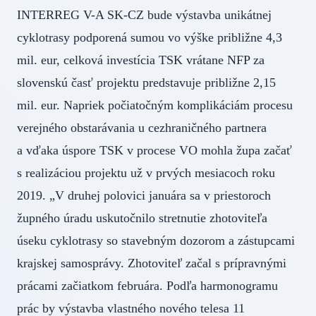
INTERREG V-A SK-CZ bude výstavba unikátnej
cyklotrasy podporená sumou vo výške približne 4,3
mil. eur, celková investícia TSK vrátane NFP za
slovenskú časť projektu predstavuje približne 2,15
mil. eur. Napriek počiatočným komplikáciám procesu
verejného obstarávania u cezhraničného partnera
a vďaka úspore TSK v procese VO mohla župa začať
s realizáciou projektu už v prvých mesiacoch roku
2019. „V druhej polovici januára sa v priestoroch
župného úradu uskutočnilo stretnutie zhotoviteľa
úseku cyklotrasy so stavebným dozorom a zástupcami
krajskej samosprávy. Zhotoviteľ začal s prípravnými
prácami začiatkom februára. Podľa harmonogramu
prác by výstavba vlastného nového telesa 11