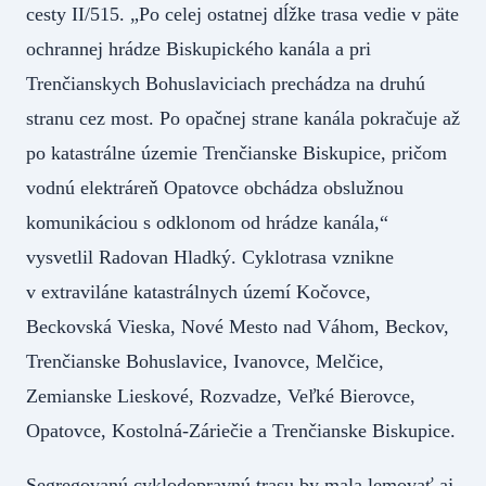
cesty II/515. „Po celej ostatnej dĺžke trasa vedie v päte
ochrannej hrádze Biskupického kanála a pri
Trenčianskych Bohuslaviciach prechádza na druhú
stranu cez most. Po opačnej strane kanála pokračuje až
po katastrálne územie Trenčianske Biskupice, pričom
vodnú elektráreň Opatovce obchádza obslužnou
komunikáciou s odklonom od hrádze kanála,“
vysvetlil Radovan Hladký. Cyklotrasa vznikne
v extraviláne katastrálnych území Kočovce,
Beckovská Vieska, Nové Mesto nad Váhom, Beckov,
Trenčianske Bohuslavice, Ivanovce, Melčice,
Zemianske Lieskové, Rozvadze, Veľké Bierovce,
Opatovce, Kostolná-Záriečie a Trenčianske Biskupice.
Segregovanú cyklodopravnú trasu by mala lemovať aj