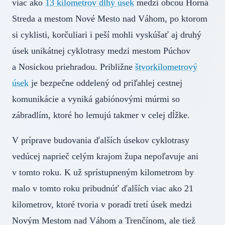
viac ako
13 kilometrov dlhý úsek
medzi obcou Horná
Streda a mestom Nové Mesto nad Váhom, po ktorom
si cyklisti, korčuliari i peší mohli vyskúšať aj druhý
úsek unikátnej cyklotrasy medzi mestom Púchov
a Nosickou priehradou. Približne
štvorkilometrový
úsek
je bezpečne oddelený od priľahlej cestnej
komunikácie a vyniká gabiónovými múrmi so
zábradlím, ktoré ho lemujú takmer v celej dĺžke.
V príprave budovania ďalších úsekov cyklotrasy
vedúcej naprieč celým krajom župa nepoľavuje ani
v tomto roku. K už sprístupneným kilometrom by
malo v tomto roku pribudnúť ďalších viac ako 21
kilometrov, ktoré tvoria v poradí tretí úsek medzi
Novým Mestom nad Váhom a Trenčínom, ale tiež