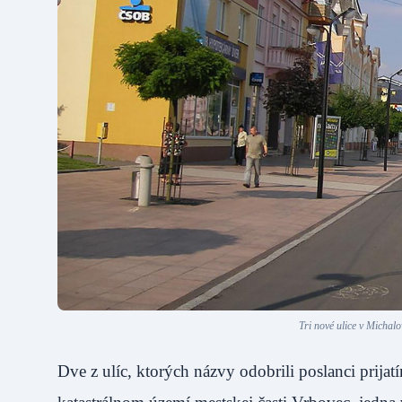
Tri nové ulice v Micha
Dve z ulíc, ktorých názvy odobrili poslanci prij