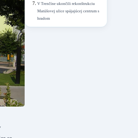
V Trenčíne ukončili rekonštrukciu
Matúšovej ulice spájajúcej centrum s
hradom
v