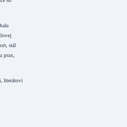
ice so
hala
dovej
rt, stál
u prax,
literátovi