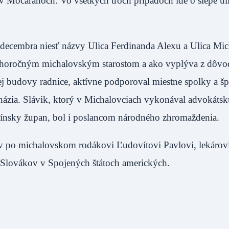
 v Močaranoch. Vo všetkých troch prípadoch ide o slepé ul
ecembra niesť názvy Ulica Ferdinanda Alexu a Ulica Mic
a dlhoročným michalovským starostom a ako vyplýva z dôvo
j budovy radnice, aktívne podporoval miestne spolky a špo
názia. Slávik, ktorý v Michalovciach vykonával advokátsk
línsky župan, bol i poslancom národného zhromaždenia.
po michalovskom rodákovi Ľudovítovi Pavlovi, lekárovi, 
 Slovákov v Spojených štátoch amerických.