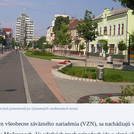
lovciach pomenovali po významných osobnostiach mesta
atím všeobecne záväzného nariadenia (VZN), sa nachádzajú 