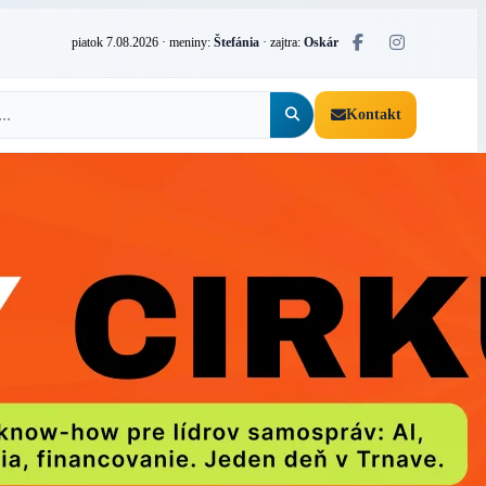
piatok 7.08.2026
· meniny:
Štefánia
· zajtra:
Oskár
Kontakt