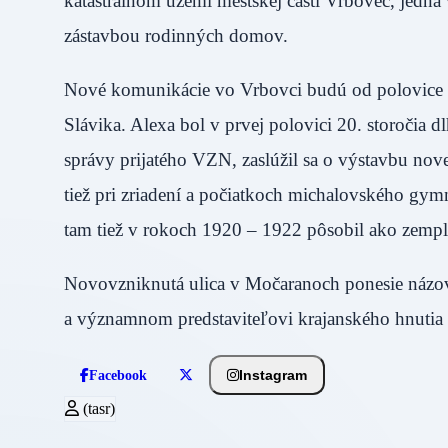
katastrálnom území mestskej časti Vrbovec, jedna
zástavbou rodinných domov.
Nové komunikácie vo Vrbovci budú od polovice d
Slávika. Alexa bol v prvej polovici 20. storoči
správy prijatého VZN, zaslúžil sa o výstavbu nove
tiež pri zriadení a počiatkoch michalovského gym
tam tiež v rokoch 1920 – 1922 pôsobil ako zemp
Novovzniknutá ulica v Močaranoch ponesie názov 
a významnom predstaviteľovi krajanského hnutia
Instagram
Facebook
(tasr)