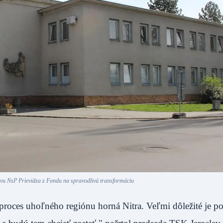
vu NsP Prievidza z Fondu na spravodlivú transformáciu
 proces uhoľného regiónu horná Nitra. Veľmi dôležité je 