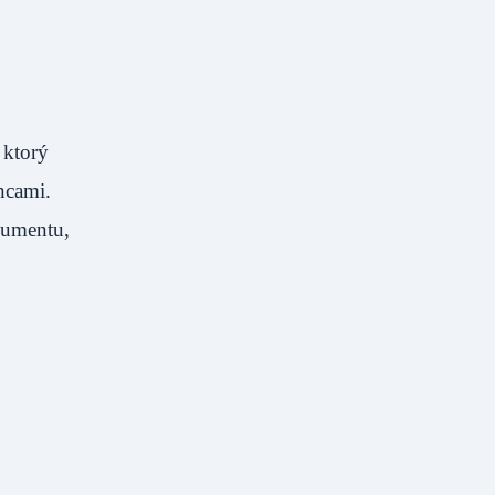
 ktorý
ncami.
kumentu,