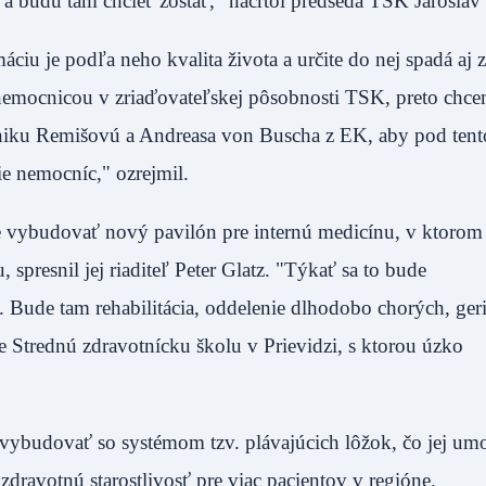
tam a budú tam chcieť zostať," načrtol predseda TSK Jaroslav
ciu je podľa neho kvalita života a určite do nej spadá aj 
 nemocnicou v zriaďovateľskej pôsobnosti TSK, preto chce
niku Remišovú a Andreasa von Buscha z EK, aby pod tento
ie nemocníc," ozrejmil.
 vybudovať nový pavilón pre internú medicínu, v ktorom c
spresnil jej riaditeľ Peter Glatz. "Týkať sa to bude
Bude tam rehabilitácia, oddelenie dlhodobo chorých, geria
 Strednú zdravotnícku školu v Prievidzi, s ktorou úzko
 vybudovať so systémom tzv. plávajúcich lôžok, čo jej um
dravotnú starostlivosť pre viac pacientov v regióne.