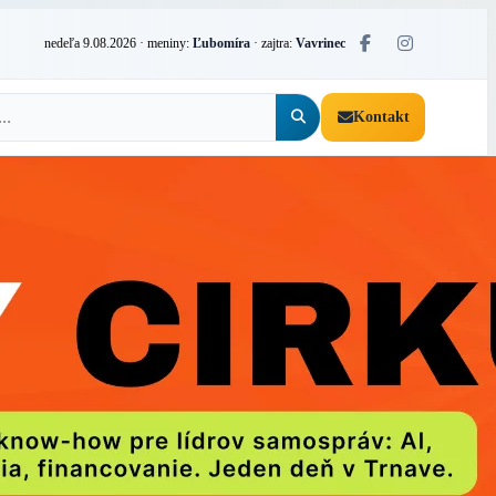
nedeľa 9.08.2026
· meniny:
Ľubomíra
· zajtra:
Vavrinec
Kontakt