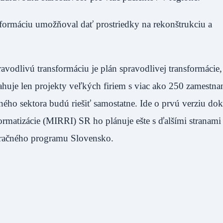
sformáciu umožňoval dať prostriedky na rekonštrukciu a
vodlivú transformáciu je plán spravodlivej transformácie,
huje len projekty veľkých firiem s viac ako 250 zamestna
ého sektora budú riešiť samostatne. Ide o prvú verziu do
formatizácie (MIRRI) SR ho plánuje ešte s ďalšími stranami
račného programu Slovensko.