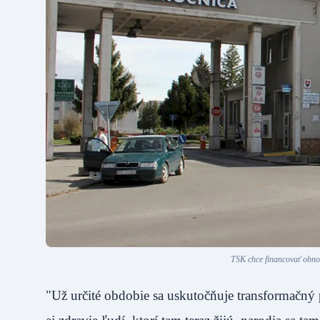
TSK chce financovať obno
"Už určité obdobie sa uskutočňuje transformačný