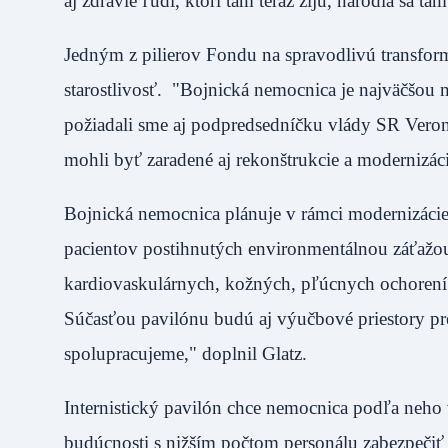
aj zdravie ľudí, ktorí tam teraz žijú, narodia sa 
Jedným z pilierov Fondu na spravodlivú transformá
starostlivosť. "Bojnická nemocnica je najväčšou
požiadali sme aj podpredsedníčku vlády SR Vero
mohli byť zaradené aj rekonštrukcie a modernizác
Bojnická nemocnica plánuje v rámci modernizácie
pacientov postihnutých environmentálnou záťažou, 
kardiovaskulárnych, kožných, pľúcnych ochorení. 
Súčasťou pavilónu budú aj výučbové priestory pre
spolupracujeme," doplnil Glatz.
Internistický pavilón chce nemocnica podľa neho
budúcnosti s nižším počtom personálu zabezpečiť z