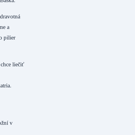
 Baška.
zdravotná
me a
 pilier
hce liečiť
tria.
ožní v