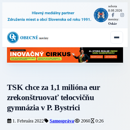
sobota
8.08.2026
·
meniny:
Oskár
TSK chce za 1,1 milióna eur
zrekonštruovať telocvičňu
gymnázia v P. Bystrici
1. Februára 2022
Samospráva
2060
0:26