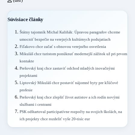
(tasr)
Súvisiace články
Štátny tajomník Michal Kaliňák: Úpravou paragrafov chceme
umocniť bezpečie na verejných kultúrnych podujatiach
Fiľakovo chce začať s obnovou verejného osvetlenia
Mikuláš chce turistom ponúknuť modernejší zážitok už pri prvom
kontakte
Prešovský kraj chce zastaviť odchod mladých inovačnými
projektami
Liptovský Mikuláš chce postaviť nájomné byty pre kľúčové
profesie
Prešovský kraj chce zlepšiť život autistov a ich rodín novými
službami i centrami
PSK odštartoval participatívne rozpočty na svojich školách, na
ich projekty chce rozdeliť vyše 20-tisíc eur