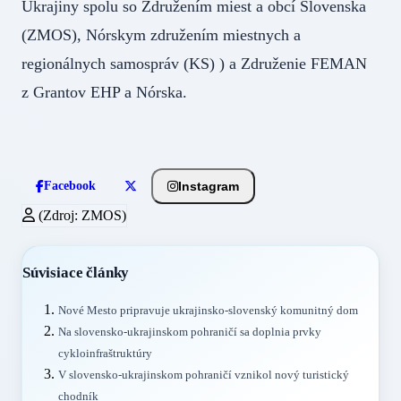
Ukrajiny spolu so Združením miest a obcí Slovenska
(ZMOS), Nórskym združením miestnych a
regionálnych samospráv (KS) ) a Združenie FEMAN
z Grantov EHP a Nórska.
Instagram
Facebook
(Zdroj: ZMOS)
Súvisiace články
Nové Mesto pripravuje ukrajinsko-slovenský komunitný dom
Na slovensko-ukrajinskom pohraničí sa doplnia prvky
cykloinfraštruktúry
V slovensko-ukrajinskom pohraničí vznikol nový turistický
chodník