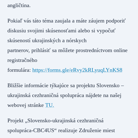
angličtina.
Pokiaľ vás táto téma zaujala a máte záujem podporiť
diskusiu svojimi skúsenosťami alebo si vypočuť
skúseností ukrajinských a nórskych
partnerov, prihlásiť sa môžete prostredníctvom online
registračného
formulára:
https://forms.gle/eRvy2kRLyuqLYnKS8
Bližšie informácie týkajúce sa projektu Slovensko –
ukrajinská cezhraničná spolupráca nájdete na našej
webovej stránke
TU.
Projekt „Slovensko-ukrajinská cezhraničná
spolupráca-CBC4US“ realizuje Združenie miest