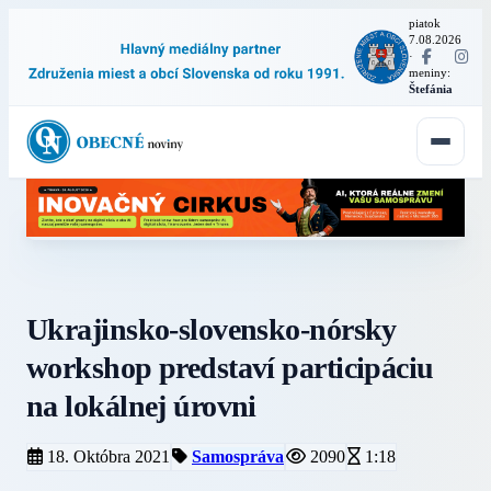
piatok
7.08.2026
·
meniny:
Štefánia
Ukrajinsko-slovensko-nórsky
workshop predstaví participáciu
na lokálnej úrovni
18. Októbra 2021
Samospráva
2090
1:18