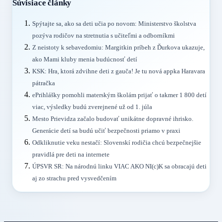
Súvisiace články
Spýtajte sa, ako sa deti učia po novom: Ministerstvo školstva
pozýva rodičov na stretnutia s učiteľmi a odborníkmi
Z neistoty k sebavedomiu: Margitkin príbeh z Ďurkova ukazuje,
ako Mami kluby menia budúcnosť detí
KSK: Hra, ktorá zdvihne deti z gauča! Je tu nová appka Haravara
pátračka
ePrihlášky pomohli materským školám prijať o takmer 1 800 detí
viac, výsledky budú zverejnené už od 1. júla
Mesto Prievidza začalo budovať unikátne dopravné ihrisko.
Generácie detí sa budú učiť bezpečnosti priamo v praxi
Odkliknutie veku nestačí: Slovenskí rodičia chcú bezpečnejšie
pravidlá pre deti na internete
ÚPSVR SR: Na národnú linku VIAC AKO NI(c)K sa obracajú deti
aj zo strachu pred vysvedčením