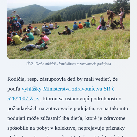
ÚVZ: Deti a mládež - letné tábory a zotavovacie podujatia
Rodičia, resp. zástupcovia detí by mali vedieť, že
podľa
vyhlášky Ministerstva zdravotníctva SR č.
526/2007 Z. z.,
ktorou sa ustanovujú podrobnosti o
požiadavkách na zotavovacie podujatia, sa na takomto
podujatí môže zúčastniť iba dieťa, ktoré je zdravotne
spôsobilé na pobyt v kolektíve, neprejavuje príznaky