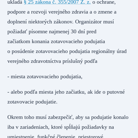
ukladá
§ 25 zákona č. 355/2007 Z. z.
o ochrane,
podpore a rozvoji verejného zdravia a o zmene a
doplnení niektorých zákonov. Organizátor musí
požiadať písomne najmenej 30 dní pred
začiatkom konania zotavovacieho podujatia
o posúdenie zotavovacieho podujatia regionálny úrad
verejného zdravotníctva príslušný podľa
- miesta zotavovacieho podujatia,
- alebo podľa miesta jeho začiatku, ak ide o putovné
zotavovacie podujatie.
Okrem toho musí zabezpečiť, aby sa podujatie konalo
iba v zariadeniach, ktoré spĺňajú požiadavky na
umiestnenie, funkčné členenie, priestorové