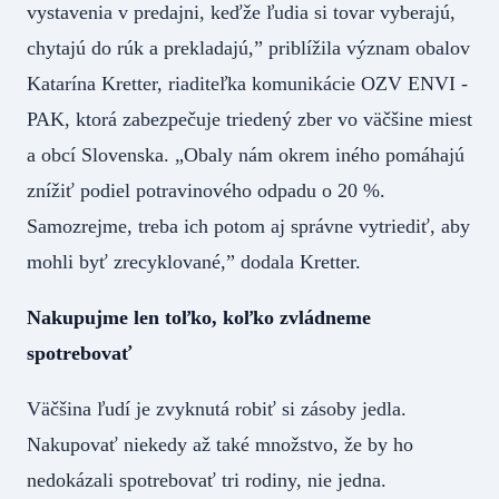
vystavenia v predajni, keďže ľudia si tovar vyberajú,
chytajú do rúk a prekladajú,” priblížila význam obalov
Katarína Kretter, riaditeľka komunikácie OZV ENVI -
PAK, ktorá zabezpečuje triedený zber vo väčšine miest
a obcí Slovenska. „Obaly nám okrem iného pomáhajú
znížiť podiel potravinového odpadu o 20 %.
Samozrejme, treba ich potom aj správne vytriediť, aby
mohli byť zrecyklované,” dodala Kretter.
Nakupujme len toľko, koľko zvládneme
spotrebovať
Väčšina ľudí je zvyknutá robiť si zásoby jedla.
Nakupovať niekedy až také množstvo, že by ho
nedokázali spotrebovať tri rodiny, nie jedna.