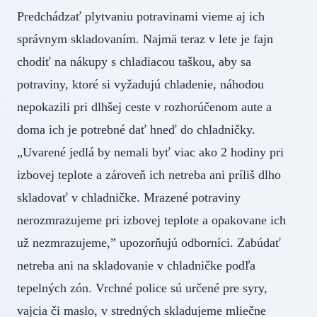
Predchádzať plytvaniu potravinami vieme aj ich
správnym skladovaním. Najmä teraz v lete je fajn
chodiť na nákupy s chladiacou taškou, aby sa
potraviny, ktoré si vyžadujú chladenie, náhodou
nepokazili pri dlhšej ceste v rozhorúčenom aute a
doma ich je potrebné dať hneď do chladničky.
„Uvarené jedlá by nemali byť viac ako 2 hodiny pri
izbovej teplote a zároveň ich netreba ani príliš dlho
skladovať v chladničke. Mrazené potraviny
nerozmrazujeme pri izbovej teplote a opakovane ich
už nezmrazujeme,” upozorňujú odborníci. Zabúdať
netreba ani na skladovanie v chladničke podľa
tepelných zón. Vrchné police sú určené pre syry,
vajcia či maslo, v stredných skladujeme mliečne