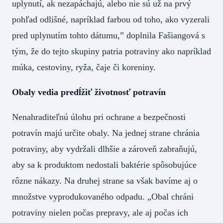
uplynutí, ak nezapáchajú, alebo nie sú už na prvý
pohľad odlišné, napríklad farbou od toho, ako vyzerali
pred uplynutím tohto dátumu,” doplnila Fašiangová s
tým, že do tejto skupiny patria potraviny ako napríklad
múka, cestoviny, ryža, čaje či koreniny.
Obaly vedia predĺžiť životnosť potravín
Nenahraditeľnú úlohu pri ochrane a bezpečnosti
potravín majú určite obaly. Na jednej strane chránia
potraviny, aby vydržali dlhšie a zároveň zabraňujú,
aby sa k produktom nedostali baktérie spôsobujúce
rôzne nákazy. Na druhej strane sa však bavíme aj o
množstve vyprodukovaného odpadu. „Obal chráni
potraviny nielen počas prepravy, ale aj počas ich