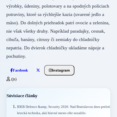
výrobky, údeniny, polotovary a na spodných policiach
potraviny, ktoré sa rýchlejšie kazia (uvarené jedlo a
mäso). Do dolných priehradok patrí ovocie a zelenina,
nie však všetky druhy. Napríklad paradajky, cesnak,
cibuľa, banány, citrusy či zemiaky do chladničky
nepatria. Do dvierok chladničky ukladáme nápoje a
pochutiny.
Instagram
Facebook
(js)
Súvisiace články
IDEB Defence &amp; Security 2026: Nad Bratislavou dnes preletí
letecká technika, akú hlavné mesto ešte nezažilo