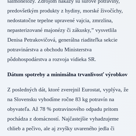
salmonelózy. Zdrojom nákazy sú surové potraviny,
predovšetkým produkty z hydiny, morské živočíchy,
nedostatočne tepelne upravené vajcia, zmrzlina,
nepasterizované majonézy či zákusky,” vysvetlila
Denisa Petrakovičová, generálna riaditeľka sekcie
potravinárstva a obchodu Ministerstva
pôdohospodárstva a rozvoja vidieka SR.
Dátum spotreby a minimálna trvanlivosť výrobkov
Z posledných dát, ktoré zverejnil Eurostat, vyplýva, že
na Slovensku vyhodíme ročne 83 kg potravín na
obyvateľa. Až 78 % potravinového odpadu pritom
pochádza z domácností. Najčastejšie vyhadzujeme
chlieb a pečivo, ale aj zvyšky uvareného jedla či