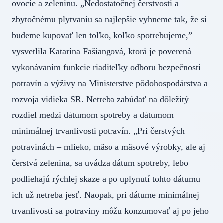
ovocie a zeleninu. „Nedostatočnej čerstvosti a
zbytočnému plytvaniu sa najlepšie vyhneme tak, že si
budeme kupovať len toľko, koľko spotrebujeme,”
vysvetlila Katarína Fašiangová, ktorá je poverená
vykonávaním funkcie riaditeľky odboru bezpečnosti
potravín a výživy na Ministerstve pôdohospodárstva a
rozvoja vidieka SR. Netreba zabúdať na dôležitý
rozdiel medzi dátumom spotreby a dátumom
minimálnej trvanlivosti potravín. „Pri čerstvých
potravinách – mlieko, mäso a mäsové výrobky, ale aj
čerstvá zelenina, sa uvádza dátum spotreby, lebo
podliehajú rýchlej skaze a po uplynutí tohto dátumu
ich už netreba jesť. Naopak, pri dátume minimálnej
trvanlivosti sa potraviny môžu konzumovať aj po jeho