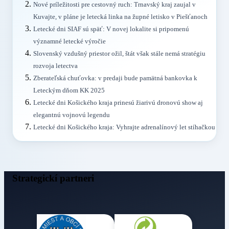
Nové príležitosti pre cestovný ruch: Trnavský kraj zaujal v
Kuvajte, v pláne je letecká linka na župné letisko v Piešťanoch
Letecké dni SIAF sú späť: V novej lokalite si pripomenú
významné letecké výročie
Slovenský vzdušný priestor ožil, štát však stále nemá stratégiu
rozvoja letectva
Zberateľská chuťovka: v predaji bude pamätná bankovka k
Leteckým dňom KK 2025
Letecké dni Košického kraja prinesú žiarivú dronovú show aj
elegantnú vojnovú legendu
Letecké dni Košického kraja: Vyhrajte adrenalínový let stíhačkou
Strategickí partneri