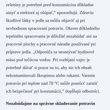
zeleniny je potrebné pred konzumáciou dôkladne
umyť a niektoré aj ošúpať,” upozorňujú. Zdraviu
škodlivé látky v jedle sa môžu objaviť aj pri
nevhodnom spracovaní potravín. Okrem dôkladného
tepelného spracovania je dôležité nezabúdať ani na
pracovné plochy a pracovné náradie používané pri
príprave jedla. „Odporúča sa neumývať hydinové
mäso pod tečúcou vodou. Pri rozbíjaní vajec je
potrebné dávať si pozor na to, aby ste ich obsah
nekontaminovali škrupinou alebo rukami. Varenie
potravín pri teplote nad 70 °C môže pomôcť zaistiť
ich bezpečnosť pri konzumácii,” dopĺňajú odborníci.
Nezabúdajme na správne skladovanie potravín