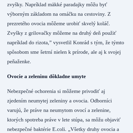
zvyšky. Napríklad mäkké paradajky môžu byť
výborným základom na omáčku na cestoviny. Z
prezretého ovocia môžeme urobiť skvelý koláč.
Zvyšky z grilovačky môžeme na druhý deň použiť
napríklad do rizota,” vysvetlil Konrád s tým, že týmto
spôsobom sme šetrní nielen k prírode, ale aj k svojej
peňaženke.
Ovocie a zeleninu dôkladne umyte
Nebezpečné ochorenia si môžeme privodiť aj
zjedením neumytej zeleniny a ovocia. Odborníci
varujú, že práve na neumytom ovocí a zelenine,
ktorých spotreba práve v lete stúpa, sa môžu objaviť
nebezpečné baktérie E.coli. „Všetky druhy ovocia a