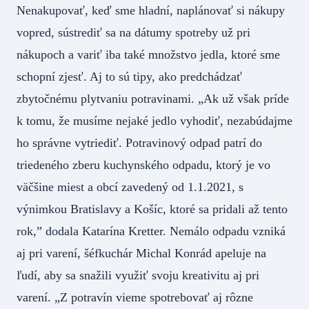
Nenakupovať, keď sme hladní, naplánovať si nákupy
vopred, sústrediť sa na dátumy spotreby už pri
nákupoch a variť iba také množstvo jedla, ktoré sme
schopní zjesť. Aj to sú tipy, ako predchádzať
zbytočnému plytvaniu potravinami. „Ak už však príde
k tomu, že musíme nejaké jedlo vyhodiť, nezabúdajme
ho správne vytriediť. Potravinový odpad patrí do
triedeného zberu kuchynského odpadu, ktorý je vo
väčšine miest a obcí zavedený od 1.1.2021, s
výnimkou Bratislavy a Košíc, ktoré sa pridali až tento
rok,” dodala Katarína Kretter. Nemálo odpadu vzniká
aj pri varení, šéfkuchár Michal Konrád apeluje na
ľudí, aby sa snažili využiť svoju kreativitu aj pri
varení. „Z potravín vieme spotrebovať aj rôzne