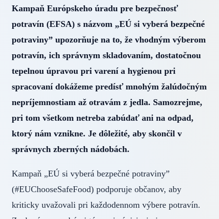
Kampaň Európskeho úradu pre bezpečnosť
potravín (EFSA) s názvom „EÚ si vyberá bezpečné
potraviny” upozorňuje na to, že vhodným výberom
potravín, ich správnym skladovaním, dostatočnou
tepelnou úpravou pri varení a hygienou pri
spracovaní dokážeme predísť mnohým žalúdočným
nepríjemnostiam až otravám z jedla. Samozrejme,
pri tom všetkom netreba zabúdať ani na odpad,
ktorý nám vznikne. Je dôležité, aby skončil v
správnych zberných nádobách.
Kampaň „EÚ si vyberá bezpečné potraviny”
(#EUChooseSafeFood) podporuje občanov, aby
kriticky uvažovali pri každodennom výbere potravín.