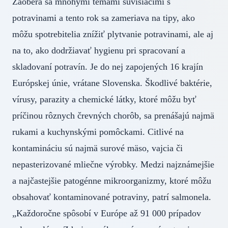
Zaoberá sa mnohými témami súvisiacimi s
potravinami a tento rok sa zameriava na tipy, ako
môžu spotrebitelia znížiť plytvanie potravinami, ale aj
na to, ako dodržiavať hygienu pri spracovaní a
skladovaní potravín. Je do nej zapojených 16 krajín
Európskej únie, vrátane Slovenska. Škodlivé baktérie,
vírusy, parazity a chemické látky, ktoré môžu byť
príčinou rôznych črevných chorôb, sa prenášajú najmä
rukami a kuchynskými pomôckami. Citlivé na
kontamináciu sú najmä surové mäso, vajcia či
nepasterizované mliečne výrobky. Medzi najznámejšie
a najčastejšie patogénne mikroorganizmy, ktoré môžu
obsahovať kontaminované potraviny, patrí salmonela.
„Každoročne spôsobí v Európe až 91 000 prípadov