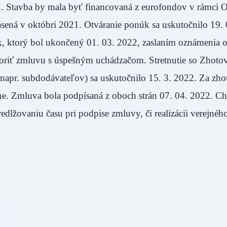
H. Stavba by mala byť financovaná z eurofondov v rámci 
sená v októbri 2021. Otváranie ponúk sa uskutočnilo 19. 
 ktorý bol ukončený 01. 03. 2022,​ zaslaním oznámenia 
oriť zmluvu s úspešným uchádzačom. Stretnutie so Zhoto
apr. subdodávateľov) sa uskutočnilo 15. 3. 2022. Za zho
rahe. Zmluva bola podpísaná z oboch strán 07. 04. 2022. C
edlžovaniu času pri podpise zmluvy, či realizácii verejnéh