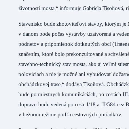
životnosti mosta,“ informuje Gabriela Tisoňová,
Stavenisko bude zhotoviteľovi stavby, ktorým je 
v danom bode počas výstavby uzatvorená a vedená
podnetov a pripomienok dotknutých obcí (Trsten
značením, ktoré bolo prekonzultované a schvále
stavebno-technický stav mosta, ako aj veľmi stie
poloviciach a nie je možné ani vybudovať dočas
obchádzkovej trase,“ dodáva Tisoňová. Obchádz
bude po miestnych komunikáciách, po cestách III
dopravu bude vedená po ceste I/18 a II/584 cez 
v bežnom režime podľa cestovných poriadkov.