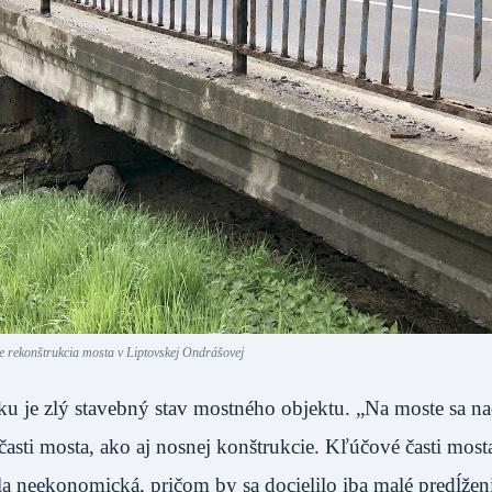
je rekonštrukcia mosta v Liptovskej Ondrášovej
 je zlý stavebný stav mostného objektu. „Na moste sa n
časti mosta, ako aj nosnej konštrukcie. Kľúčové časti most
la neekonomická, pričom by sa docielilo iba malé predĺžen