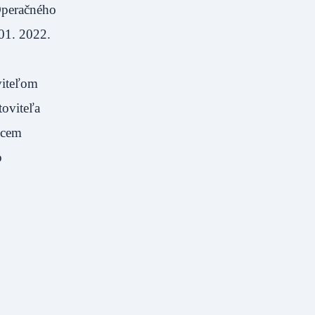
Operačného
01. 2022.
o
viteľom
toviteľa
hcem
o