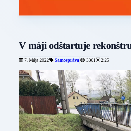
V máji odštartuje rekonštr
7. Mája 2022
Samospráva
3361
2:25