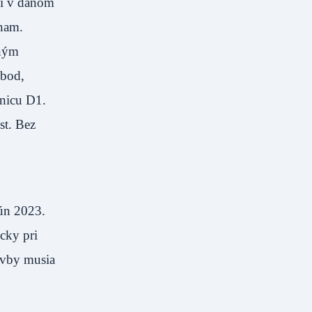
ií v danom
znam.
rným
 bod,
ľnicu D1.
st. Bez
jún 2023.
cky pri
avby musia