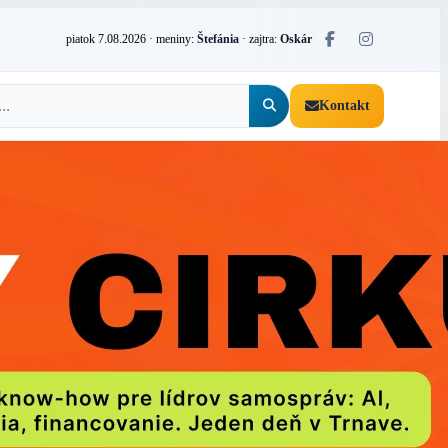
piatok 7.08.2026
· meniny:
Štefánia
· zajtra:
Oskár
Kontakt