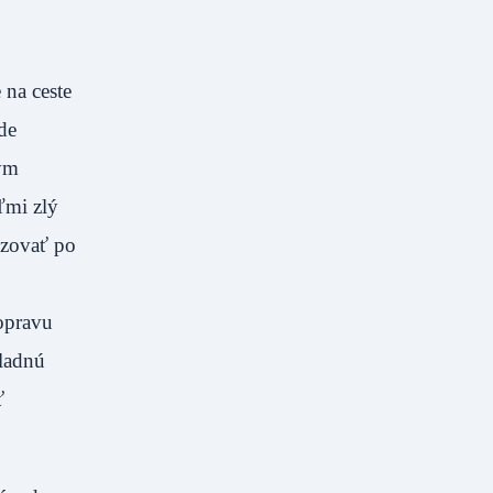
 na ceste
de
ným
ľmi zlý
izovať po
opravu
kladnú
ť