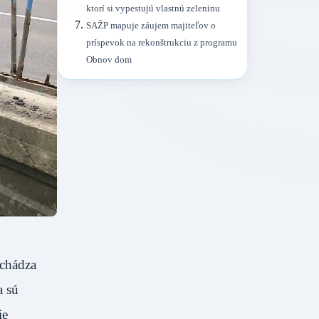
ktorí si vypestujú vlastnú zeleninu
SAŽP mapuje záujem majiteľov o
príspevok na rekonštrukciu z programu
Obnov dom
achádza
a sú
ie