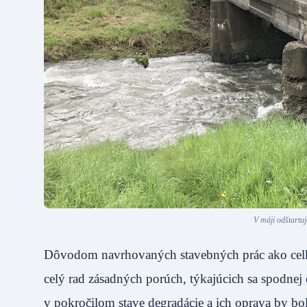
V máji odštartu
Dôvodom navrhovaných stavebných prác ako celku
celý rad zásadných porúch, týkajúcich sa spodnej 
v pokročilom stave degradácie a ich oprava by bo