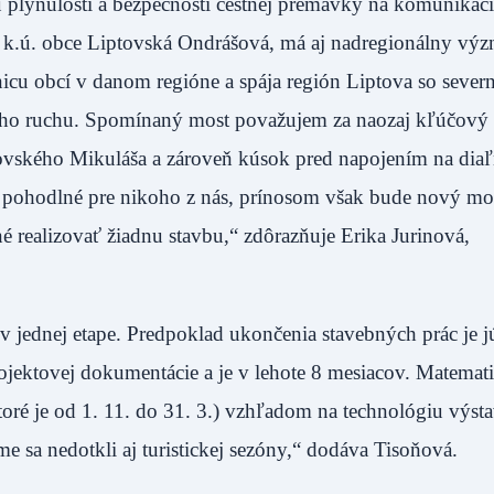
u plynulosti a bezpečnosti cestnej premávky na komunikác
 v k.ú. obce Liptovská Ondrášová, má aj nadregionálny vý
icu obcí v danom regióne a spája región Liptova so seve
ého ruchu. Spomínaný most považujem za naozaj kľúčový
ovského Mikuláša a zároveň kúsok pred napojením na dia
ú pohodlné pre nikoho z nás, prínosom však bude nový mo
realizovať žiadnu stavbu,“ zdôrazňuje Erika Jurinová,
 jednej etape. Predpoklad ukončenia stavebných prác je 
jektovej dokumentácie a je v lehote 8 mesiacov. Matemati
oré je od 1. 11. do 31. 3.) vzhľadom na technológiu výst
me sa nedotkli aj turistickej sezóny,“ dodáva Tisoňová.