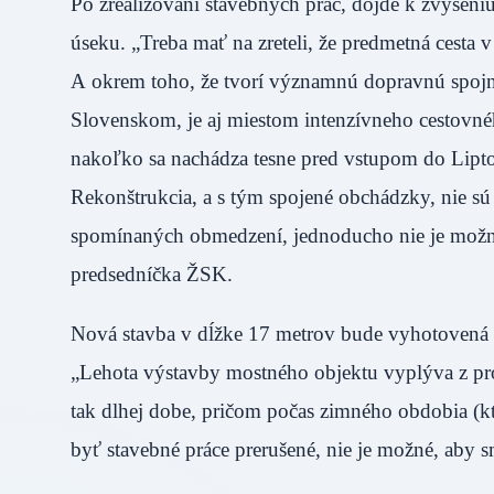
Po zrealizovaní stavebných prác, dôjde k zvýšeni
úseku. „Treba mať na zreteli, že predmetná cesta
A okrem toho, že tvorí významnú dopravnú spojn
Slovenskom, je aj miestom intenzívneho cestovn
nakoľko sa nachádza tesne pred vstupom do Lipt
Rekonštrukcia, a s tým spojené obchádzky, nie s
spomínaných obmedzení, jednoducho nie je možné 
predsedníčka ŽSK.
Nová stavba v dĺžke 17 metrov bude vyhotovená v
„Lehota výstavby mostného objektu vyplýva z pro
tak dlhej dobe, pričom počas zimného obdobia (kt
byť stavebné práce prerušené, nie je možné, aby s