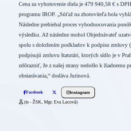
Cena za vyhotovenie diela je 479 940,58 € s DP
programu IROP. „Súťaž na zhotoviteľa bola vyhlá
Následne prebiehal proces vyhodnocovania ponúk,
výsledku. Až následne mohol Objednávateľ uzatv
spolu s doložením podkladov k podpisu zmluvy (n
podpisujú zmluvu štatutári, ktorých sídlo je v P
zdôrazniť, že z našej strany nedošlo k žiadnemu pr
obstarávania,“ dodáva Jurinová.
Instagram
Facebook
(ts - ŽSK, Mgr. Eva Lacová)