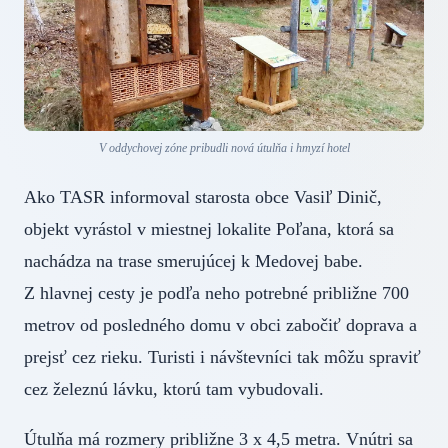
V oddychovej zóne pribudli nová útulňa i hmyzí hotel
Ako TASR informoval starosta obce Vasiľ Dinič,
objekt vyrástol v miestnej lokalite Poľana, ktorá sa
nachádza na trase smerujúcej k Medovej babe.
Z hlavnej cesty je podľa neho potrebné približne 700
metrov od posledného domu v obci zabočiť doprava a
prejsť cez rieku. Turisti i návštevníci tak môžu spraviť
cez železnú lávku, ktorú tam vybudovali.
Útulňa má rozmery približne 3 x 4,5 metra. Vnútri sa