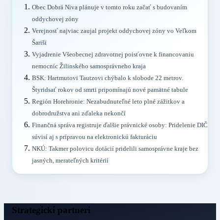
Obec Dobrá Niva plánuje v tomto roku začať s budovaním
oddychovej zóny
Verejnosť najviac zaujal projekt oddychovej zóny vo Veľkom
Šariši
Vyjadrenie Všeobecnej zdravotnej poisťovne k financovaniu
nemocníc Žilinského samosprávneho kraja
BSK: Hartmutovi Tautzovi chýbalo k slobode 22 metrov.
Štyridsať rokov od smrti pripomínajú nové pamätné tabule
Región Horehronie: Nezabudnuteľné leto plné zážitkov a
dobrodružstva ani zďaleka nekončí
Finančná správa registruje ďalšie právnické osoby: Pridelenie DIČ
súvisí aj s prípravou na elektronickú fakturáciu
NKÚ: Takmer polovicu dotácií pridelili samosprávne kraje bez
jasných, merateľných kritérií
Strategickí partneri