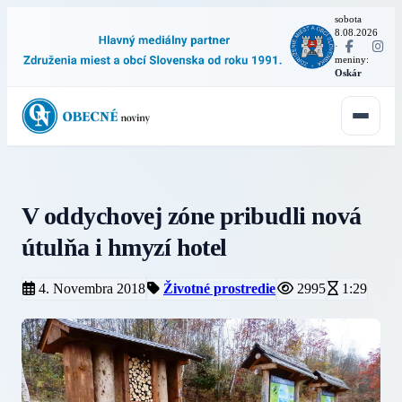
sobota
8.08.2026
·
meniny:
Oskár
V oddychovej zóne pribudli nová
útulňa i hmyzí hotel
4. Novembra 2018
Životné prostredie
2995
1:29