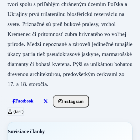
tvorí spolu s priľahlým chráneným územím Poľska a
Ukrajiny prvú trilaterálnu biosférickú rezerváciu na
svete. Príznačné sú preň bukové pralesy, vrchol
Kremenec či prítomnosť zubra hrivnatého vo voľnej
prírode. Medzi nepoznané a zároveň jedinečné tunajšie
úkazy patria tiež pseudokrasové jaskyne, marmarošské
diamanty či bohatá kvetena. Pýši sa unikátnou bohatou
drevenou architektúrou, predovšetkým cerkvami zo
17. a 18. storočia.
Instagram
Facebook
(tasr)
Súvisiace články