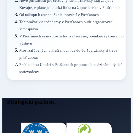
Nové príležitosti pre cestovný ruch: Trnavský kraj zaujal v
Kuvajte, v pláne je letecká linka na župné letisko v Piešťanoch
Od nákupu k zmene: Škola inovácií v Piešťanoch
Tohtoročné vianočné trhy v Piešťanoch bude organizovať
samospráva
V Piešťanoch sa uskutoční festival secesie, ponúkne aj koncert či
výstavu
Most zaľúbených v Piešťanoch ide do údržby, zámky si treba
prísť zobrať
Prehliadkou Umelci v Piešťanoch pripomenú medzinárodný deň
sprievodcov
Strategickí partneri