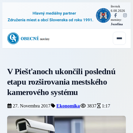
štvrtok
6.08.2026
·
meniny:
Jozefína
V Piešťanoch ukončili poslednú
etapu rozširovania mestského
kamerového systému
27. Novembra 2017
Ekonomika
3837
1:17