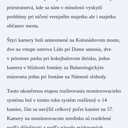
priestranstvá, kde sa nám v minulosti vyskytli
problémy pri ničení verejného majetku ale i majetku
občanov mesta.
Štyri kamery boli umiestnené na Kolonádovom moste,
dve na vstupe ostrova Lido pri Dome umenia, dve
v priestore parku pri hokejbalovom ihrisku, jedna
kamera v blízkosti fontány za Balneologickým
múzeoma jedna pri fontáne na Námestí slobody.
Touto ukončenou etapou rozširovania monitorovacieho
systému bol v tomto roku systém rozšírený o 14
kamier, čím sa navýšil celkový počet kamier na 57.
Kamery na monitorovacom stredisku sú rozdelené
podľa dôležitosti a podľa nápadu evidovaných