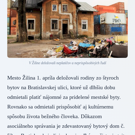
V Žiline deložovali neplatičov a neprispôsobivých ľudí
Mesto Žilina 1. apríla deložovali rodiny zo štyroch
bytov na Bratislavskej ulici, ktoré už dlhšiu dobu
odmietali platiť nájomné za pridelené mestské byty.
Rovnako sa odmietali prispôsobiť aj kultúrnemu
spôsobu života bežného človeka. Dôkazom
asociálneho správania je zdevastovaný bytový dom č.