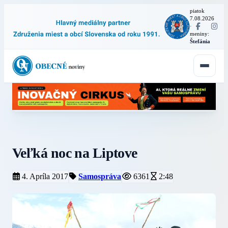
piatok
7.08.2026
·
meniny:
Štefánia
Veľká noc na Liptove
4. Apríla 2017
Samospráva
6361
2:48