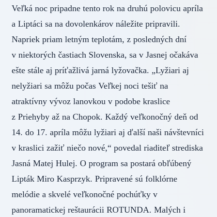
Veľká noc pripadne tento rok na druhú polovicu apríla
a Liptáci sa na dovolenkárov náležite pripravili.
Napriek priam letným teplotám, z posledných dní
v niektorých častiach Slovenska, sa v Jasnej očakáva
ešte stále aj príťažlivá jarná lyžovačka. „Lyžiari aj
nelyžiari sa môžu počas Veľkej noci tešiť na
atraktívny vývoz lanovkou v podobe kraslice
z Priehyby až na Chopok. Každý veľkonočný deň od
14. do 17. apríla môžu lyžiari aj ďalší naši návštevníci
v kraslici zažiť niečo nové,“ povedal riaditeľ strediska
Jasná Matej Hulej. O program sa postará obľúbený
Lipták Miro Kasprzyk. Pripravené sú folklórne
melódie a skvelé veľkonočné pochúťky v
panoramatickej reštaurácii ROTUNDA. Malých i