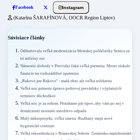
Instagram
Facebook
(Katarína ŠARAFÍNOVÁ, OOCR Region Liptov)
Súvisiace články
Odštartovala veľká modernizácia Mestskej polikliniky Senica za
tri milióny eur
Námestie slobody v Prievidzi čaká veľká premena. Mesto získalo
financie na vodozádržné opatrenia
„Rakovo pre Rakovo“ - malá obec ale veľká solidarita
Veľká noc prinesie úpravu poštovej prevádzky i výplatných
termínov dôchodkov
Veľká noc je za rohom. Prinášame pár tipov, aby vám po nej v
domácnosti neostalo množstvo odpadu
Malý mikroprojekt, veľká zmena: Rudňany majú nové
hygienické centrum
Veľká rekonštrukcia v Rimavskej Sobote: Gemersko-malohontské