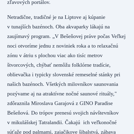
zľavových portálov.
Netradične, tradičné je na Liptove aj kúpanie
v tunajších bazénoch. Oba akvaparky lákajú na
zaujímavý program. „V Bešeňovej práve počas Veľkej
noci otvoríme jednu z noviniek roka a to relaxačnú
zónu v átriu s plochou viac ako tisíc metrov
štvorcových, chýbať nemôžu folklórne tradície,
oblievačka i typicky slovenské remeselné stánky pri
našich bazénoch. Všetkých milovníkov saunovania
pozývame aj na atraktívne nočné saunové rituály,"
zdôraznila Miroslava Garajová z GINO Paradise
Bešeňová. Do trópov prenesú svojich návštevníkov
v mikulášskej Tatralandii. Čakajú ich veľkonočné
súťaže pod palmami, zajačikove šibalstvá, zábava