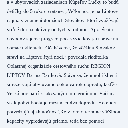
a v ubytovacích zariadeniach Kúpeľov Lúčky to budú
detičky do 5 rokov vrátane. „Veľká noc je na Liptove
najmä v znamení domácich Slovákov, ktorí využívajú
voľné dni na aktívny oddych s rodinou. Aj z týchto
dôvodov šijeme program počas sviatkov jari práve na
domácu klientelu. Očakávame, že väčšina Slovákov
strávi na Liptove štyri noci,“ povedala riaditeľka
Oblastnej organizácie cestovného ruchu REGION
LIPTOV Darina Bartková. Stáva sa, že mnohí klienti
si rezervujú ubytovanie dokonca rok dopredu, keďže
Veľká noc patrí k takzvaným top termínom. Väčšina
však pobyt bookuje mesiac či dva dopredu. Hotelieri
potvrdzujú aj skutočnosť, že v tomto termíne väčšinou
kapacity vypredávajú priamo, teda bez pomoci