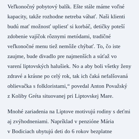
Veľkonočný pobytový balík. Ešte stále máme voľné
kapacity, takže rozhodne netreba váhať. Naši klienti
budú mať možnosť upliesť si korbáč, detičky poteší
zdobenie vajíčok rôznymi metódami, tradičné
veľkonočné menu tiež nemôže chýbať. To, čo iste
zaujme, bude divadlo pre najmenších a súťaž vo
varení liptovských halušiek. No a aby boli všetky ženy
zdravé a krásne po celý rok, tak ich čaká nefalšovaná
oblievačka s folkloristami,“ povedal Anton Považský
z Koliby Gréta situovanej pri Liptovskej Mare.
Mnohé zariadenia na Liptove motivujú rodiny s deťmi
aj zvýhodneniami. Napríklad v penzióne Mária
v Bodiciach ubytujú deti do 6 rokov bezplatne