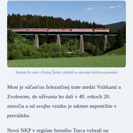
Viadukt Na vode v Dolnej Štubni vyhlásili za národnú kultúrnu pamiatku
Most je súčasťou železničnej trate medzi Vrútkami a
Zvolenom, do užívania ho dali v 40. rokoch 20.
storočia a od svojho vzniku je takmer nepretržite v
prevádzke.
Novú NKP v regióne horného Turca vybrali na