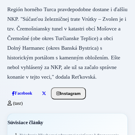
Región horného Turca pravdepodobne dostane i ďalšiu
NKP. "Súčasťou železničnej trate Vrútky – Zvolen je i
tzv. Čremošniansky tunel v katastri obcí Mošovce a
Čremošné (obe okres Turčianske Teplice) a obci
Dolný Harmanec (okres Banská Bystrica) s
historickým portálom s kamenným obložením. Ešte
nebol vyhlásený za NKP, ale už sa začalo správne
konanie v tejto veci," dodala Reťkovská.
Instagram
Facebook
(tasr)
Súvisiace články