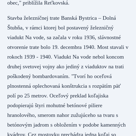
obec," priblížila Reťkovská.
Stavba železničnej trate Banská Bystrica – Dolná
Štubňa, v rámci ktorej bol postavený železničný
viadukt Na vode, sa začala v roku 1936, slávnostné
otvorenie trate bolo 19. decembra 1940. Most stavali v
rokoch 1939 - 1940. Viadukt Na vode nebol koncom
druhej svetovej vojny ako jediný z viaduktov na trati
poškodený bombardovaním. "Tvorí ho oceľová
plnostenná oplechovaná konštrukcia s rozpätím päť
polí po 25 metrov. Oceľový preklad koľajiska
podopierajú štyri mohutné betónové piliere
hranolového, smerom nahor zužujúceho sa tvaru s
betónovým jadrom s obložením v podobe kamenných
kvádrov. Cez mostovku prechádza jedna koľaj so