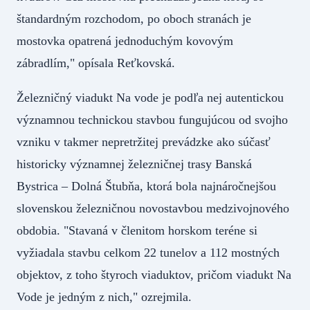
štandardným rozchodom, po oboch stranách je
mostovka opatrená jednoduchým kovovým
zábradlím," opísala Reťkovská.
Železničný viadukt Na vode je podľa nej autentickou
významnou technickou stavbou fungujúcou od svojho
vzniku v takmer nepretržitej prevádzke ako súčasť
historicky významnej železničnej trasy Banská
Bystrica – Dolná Štubňa, ktorá bola najnáročnejšou
slovenskou železničnou novostavbou medzivojnového
obdobia. "Stavaná v členitom horskom teréne si
vyžiadala stavbu celkom 22 tunelov a 112 mostných
objektov, z toho štyroch viaduktov, pričom viadukt Na
Vode je jedným z nich," ozrejmila.