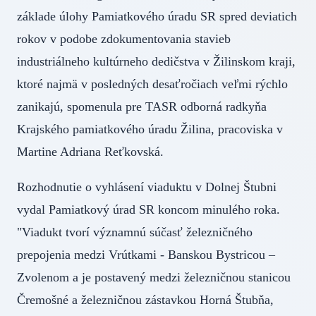
základe úlohy Pamiatkového úradu SR spred deviatich
rokov v podobe zdokumentovania stavieb
industriálneho kultúrneho dedičstva v Žilinskom kraji,
ktoré najmä v posledných desaťročiach veľmi rýchlo
zanikajú, spomenula pre TASR odborná radkyňa
Krajského pamiatkového úradu Žilina, pracoviska v
Martine Adriana Reťkovská.
Rozhodnutie o vyhlásení viaduktu v Dolnej Štubni
vydal Pamiatkový úrad SR koncom minulého roka.
"Viadukt tvorí významnú súčasť železničného
prepojenia medzi Vrútkami - Banskou Bystricou –
Zvolenom a je postavený medzi železničnou stanicou
Čremošné a železničnou zástavkou Horná Štubňa,