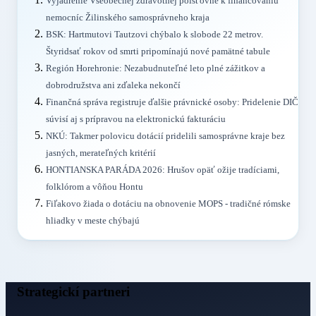
Vyjadrenie Všeobecnej zdravotnej poisťovne k financovaniu
nemocníc Žilinského samosprávneho kraja
BSK: Hartmutovi Tautzovi chýbalo k slobode 22 metrov.
Štyridsať rokov od smrti pripomínajú nové pamätné tabule
Región Horehronie: Nezabudnuteľné leto plné zážitkov a
dobrodružstva ani zďaleka nekončí
Finančná správa registruje ďalšie právnické osoby: Pridelenie DIČ
súvisí aj s prípravou na elektronickú fakturáciu
NKÚ: Takmer polovicu dotácií pridelili samosprávne kraje bez
jasných, merateľných kritérií
HONTIANSKA PARÁDA 2026: Hrušov opäť ožije tradíciami,
folklórom a vôňou Hontu
Fiľakovo žiada o dotáciu na obnovenie MOPS - tradičné rómske
hliadky v meste chýbajú
Strategickí partneri