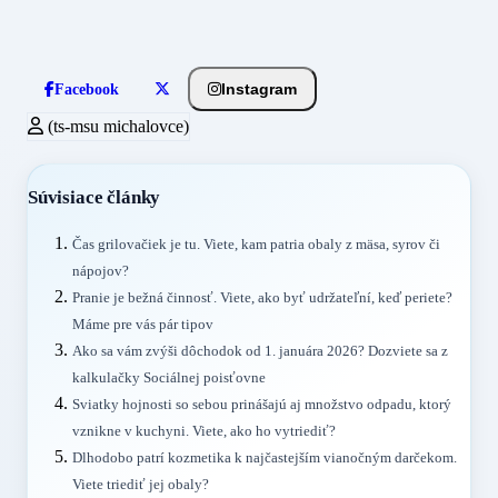
Instagram
Facebook
(ts-msu michalovce)
Súvisiace články
Čas grilovačiek je tu. Viete, kam patria obaly z mäsa, syrov či
nápojov?
Pranie je bežná činnosť. Viete, ako byť udržateľní, keď periete?
Máme pre vás pár tipov
Ako sa vám zvýši dôchodok od 1. januára 2026? Dozviete sa z
kalkulačky Sociálnej poisťovne
Sviatky hojnosti so sebou prinášajú aj množstvo odpadu, ktorý
vznikne v kuchyni. Viete, ako ho vytriediť?
Dlhodobo patrí kozmetika k najčastejším vianočným darčekom.
Viete triediť jej obaly?