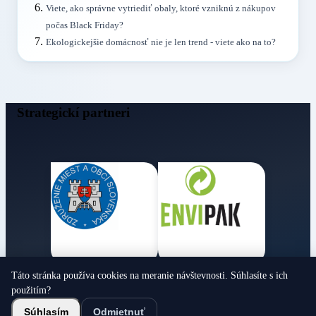
Viete, ako správne vytriediť obaly, ktoré vzniknú z nákupov
počas Black Friday?
Ekologickejšie domácnosť nie je len trend - viete ako na to?
Strategickí partneri
Táto stránka používa cookies na meranie návštevnosti. Súhlasíte s ich
Obecné noviny
použitím?
© 2026 Všetky práva vyhradené
Súhlasím
Odmietnuť