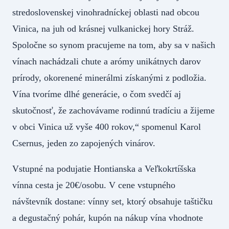
stredoslovenskej vinohradníckej oblasti nad obcou
Vinica, na juh od krásnej vulkanickej hory Stráž.
Spoločne so synom pracujeme na tom, aby sa v našich
vínach nachádzali chute a arómy unikátnych darov
prírody, okorenené minerálmi získanými z podložia.
Vína tvoríme dlhé generácie, o čom svedčí aj
skutočnosť, že zachovávame rodinnú tradíciu a žijeme
v obci Vinica už vyše 400 rokov,“ spomenul Karol
Csernus, jeden zo zapojených vinárov.
Vstupné na podujatie Hontianska a Veľkokrtíšska
vínna cesta je 20€/osobu. V cene vstupného
návštevník dostane: vínny set, ktorý obsahuje taštičku
a degustačný pohár, kupón na nákup vína vhodnote