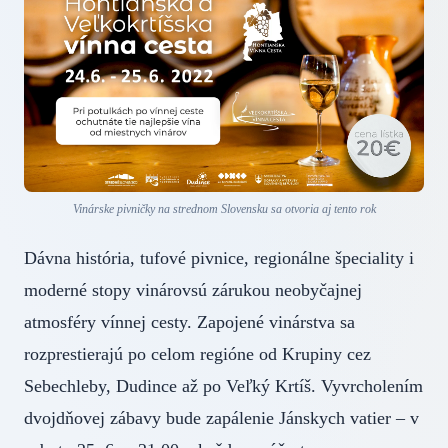
Vinárske pivničky na strednom Slovensku sa otvoria aj tento rok
Dávna história, tufové pivnice, regionálne špeciality i
moderné stopy vinárovsú zárukou neobyčajnej
atmosféry vínnej cesty. Zapojené vinárstva sa
rozprestierajú po celom regióne od Krupiny cez
Sebechleby, Dudince až po Veľký Krtíš. Vyvrcholením
dvojdňovej zábavy bude zapálenie Jánskych vatier – v