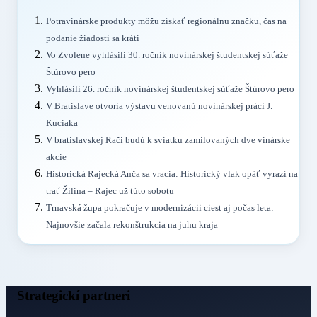
Potravinárske produkty môžu získať regionálnu značku, čas na
podanie žiadosti sa kráti
Vo Zvolene vyhlásili 30. ročník novinárskej študentskej súťaže
Štúrovo pero
Vyhlásili 26. ročník novinárskej študentskej súťaže Štúrovo pero
V Bratislave otvoria výstavu venovanú novinárskej práci J.
Kuciaka
V bratislavskej Rači budú k sviatku zamilovaných dve vinárske
akcie
Historická Rajecká Anča sa vracia: Historický vlak opäť vyrazí na
trať Žilina – Rajec už túto sobotu
Trnavská župa pokračuje v modernizácii ciest aj počas leta:
Najnovšie začala rekonštrukcia na juhu kraja
Strategickí partneri