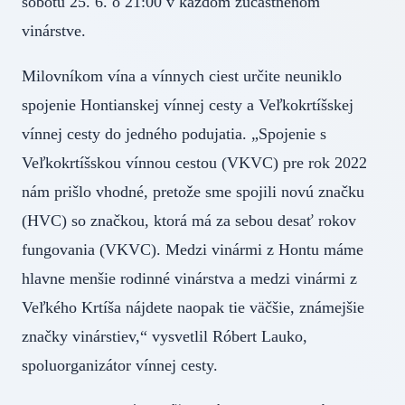
sobotu 25. 6. o 21:00 v každom zúčastnenom
vinárstve.
Milovníkom vína a vínnych ciest určite neuniklo
spojenie Hontianskej vínnej cesty a Veľkokrtíšskej
vínnej cesty do jedného podujatia. „Spojenie s
Veľkokrtíšskou vínnou cestou (VKVC) pre rok 2022
nám prišlo vhodné, pretože sme spojili novú značku
(HVC) so značkou, ktorá má za sebou desať rokov
fungovania (VKVC). Medzi vinármi z Hontu máme
hlavne menšie rodinné vinárstva a medzi vinármi z
Veľkého Krtíša nájdete naopak tie väčšie, známejšie
značky vinárstiev,“ vysvetlil Róbert Lauko,
spoluorganizátor vínnej cesty.