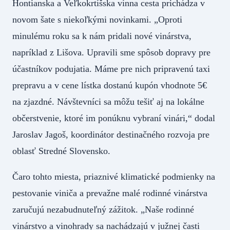
Hontianska a Veľkokrtíšska vínna cesta prichádza v
novom šate s niekoľkými novinkami. „Oproti
minulému roku sa k nám pridali nové vinárstva,
napríklad z Lišova. Upravili sme spôsob dopravy pre
účastníkov podujatia. Máme pre nich pripravenú taxi
prepravu a v cene lístka dostanú kupón vhodnote 5€
na zjazdné. Návštevníci sa môžu tešiť aj na lokálne
občerstvenie, ktoré im ponúknu vybraní vinári,“ dodal
Jaroslav Jagoš, koordinátor destinačného rozvoja pre
oblasť Stredné Slovensko.
Čaro tohto miesta, priaznivé klimatické podmienky na
pestovanie viniča a prevažne malé rodinné vinárstva
zaručujú nezabudnuteľný zážitok. „Naše rodinné
vinárstvo a vinohrady sa nachádzajú v južnej časti