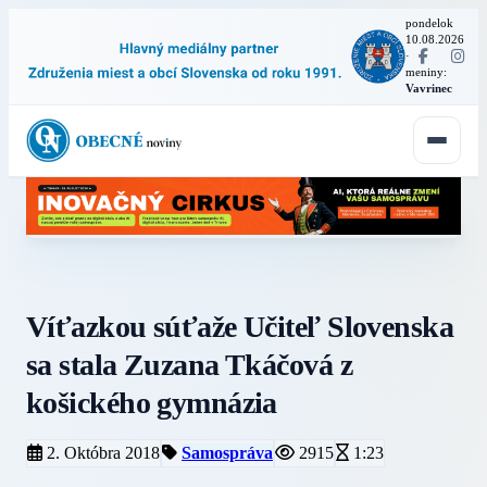
pondelok
10.08.2026
·
meniny:
Vavrinec
Víťazkou súťaže Učiteľ Slovenska
sa stala Zuzana Tkáčová z
košického gymnázia
2. Októbra 2018
Samospráva
2915
1:23