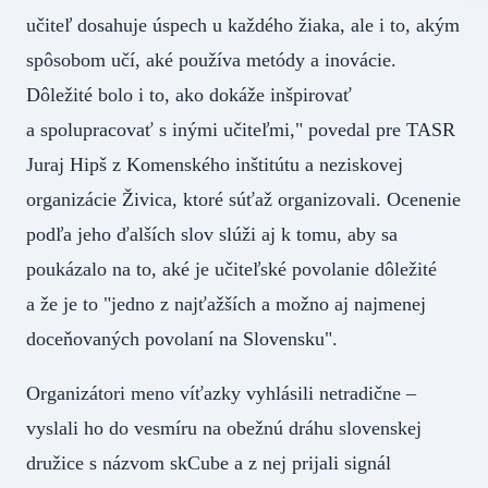
učiteľ dosahuje úspech u každého žiaka, ale i to, akým
spôsobom učí, aké používa metódy a inovácie.
Dôležité bolo i to, ako dokáže inšpirovať
a spolupracovať s inými učiteľmi," povedal pre TASR
Juraj Hipš z Komenského inštitútu a neziskovej
organizácie Živica, ktoré súťaž organizovali. Ocenenie
podľa jeho ďalších slov slúži aj k tomu, aby sa
poukázalo na to, aké je učiteľské povolanie dôležité
a že je to "jedno z najťažších a možno aj najmenej
doceňovaných povolaní na Slovensku".
Organizátori meno víťazky vyhlásili netradične –
vyslali ho do vesmíru na obežnú dráhu slovenskej
družice s názvom skCube a z nej prijali signál