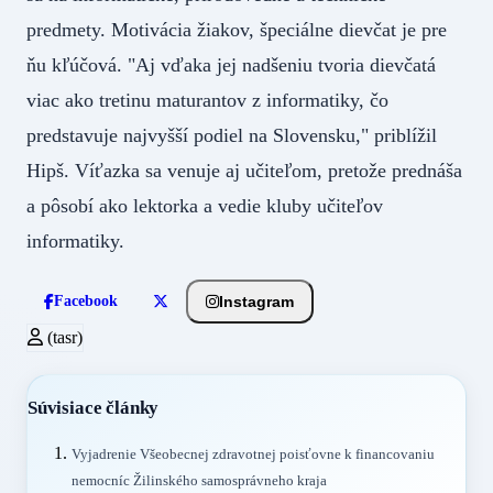
predmety. Motivácia žiakov, špeciálne dievčat je pre
ňu kľúčová. "Aj vďaka jej nadšeniu tvoria dievčatá
viac ako tretinu maturantov z informatiky, čo
predstavuje najvyšší podiel na Slovensku," priblížil
Hipš. Víťazka sa venuje aj učiteľom, pretože prednáša
a pôsobí ako lektorka a vedie kluby učiteľov
informatiky.
Instagram
Facebook
(tasr)
Súvisiace články
Vyjadrenie Všeobecnej zdravotnej poisťovne k financovaniu
nemocníc Žilinského samosprávneho kraja