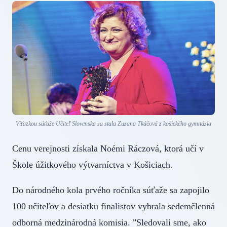
Víťazkou súťaže Učiteľ Slovenska sa stala Zuzana Tkáčová z košického gymnázia
Cenu verejnosti získala Noémi Ráczová, ktorá učí v
Škole úžitkového výtvarníctva v Košiciach.
Do národného kola prvého ročníka súťaže sa zapojilo
100 učiteľov a desiatku finalistov vybrala sedemčlenná
odborná medzinárodná komisia. "Sledovali sme, ako