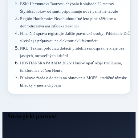
BSK: Hartmutovi Tautzovi chýbalo k slobode 22 metrov.
Štyridsať rokov od smrti pripomínajú nové pamätné tabule
Región Horehronie: Nezabudnuteľné leto plné zážitkov a
dobrodružstva ani zďaleka nekončí
Finančná správa registruje ďalšie právnické osoby: Pridelenie DIČ
súvisí aj s prípravou na elektronickú fakturáciu
NKÚ: Takmer polovicu dotácií pridelili samosprávne kraje bez
jasných, merateľných kritérií
HONTIANSKA PARÁDA 2026: Hrušov opäť ožije tradíciami,
folklórom a vôňou Hontu
Fiľakovo žiada o dotáciu na obnovenie MOPS - tradičné rómske
hliadky v meste chýbajú
Strategickí partneri