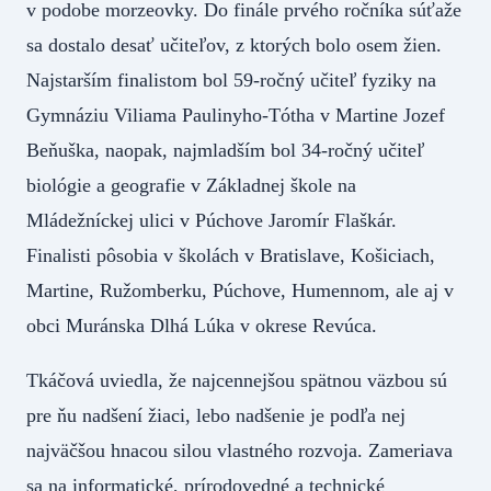
v podobe morzeovky. Do finále prvého ročníka súťaže
sa dostalo desať učiteľov, z ktorých bolo osem žien.
Najstarším finalistom bol 59-ročný učiteľ fyziky na
Gymnáziu Viliama Paulinyho-Tótha v Martine Jozef
Beňuška, naopak, najmladším bol 34-ročný učiteľ
biológie a geografie v Základnej škole na
Mládežníckej ulici v Púchove Jaromír Flaškár.
Finalisti pôsobia v školách v Bratislave, Košiciach,
Martine, Ružomberku, Púchove, Humennom, ale aj v
obci Muránska Dlhá Lúka v okrese Revúca.
Tkáčová uviedla, že najcennejšou spätnou väzbou sú
pre ňu nadšení žiaci, lebo nadšenie je podľa nej
najväčšou hnacou silou vlastného rozvoja. Zameriava
sa na informatické, prírodovedné a technické