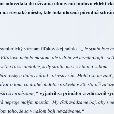
lne odovzdala do užívania obnovenú budovu eklekticke
ku na rovnaké miesto, kde bola uložená pôvodná schrá
 i symbolický význam fiľakovskej radnice.
„Je symbolom b
eď Fiľakovo nebolo mestom, ale v dobovej terminológii „ve
ľmi ťažké obdobie, kedy stratili mestský titul a sídlom
 slúžnovský a daňový úrad i okresný súd. Mohlo sa im zdať,
vať o tom, čo druhé obdobie rozkvetu v 20. storočí založ
zšíri štvornásobne,“
vyjadril sa primátor a zdôraznil s
orá nepraje malým mestám. My však zvádzame boj, aby sme
olom toho, že sa v našom boji nevzdávame.“