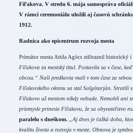
Fiľakova. V stredu 6. mája samospráva oficiá
V rámci ceremoniálu uložili aj časovú schrán
1912.
Radnica ako epicentrum rozvoja mesta
Primátor mesta Attila Agócs zdôraznil historický
Fiľakova za mestský titul. Postavila sa v čase, k
obcou.“ Naši predkovia mali v tom čase za sebou ve
Fiľakovského okresu sa stal Salgótarján. Stratili
Fiľakovo už mestom nikdy nebude. Nemohli ani sní
priemysle prinesie Fiľakovu, že sa obyvateľstvo ro
paralelu s dneškom.
„Aj dnes je ťažká doba, kt
kvalitu života a rozvoja v meste. Obnova je symb