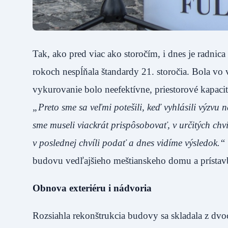
Tak, ako pred viac ako storočím, i dnes je radnic
rokoch nespĺňala štandardy 21. storočia. Bola vo 
vykurovanie bolo neefektívne, priestorové kapacity 
„Preto sme sa veľmi potešili, keď vyhlásili výzvu 
sme museli viackrát prispôsobovať, v určitých ch
v poslednej chvíli podať a dnes vidíme výsledok.“
budovu vedľajšieho meštianskeho domu a prístav
Obnova exteriéru i nádvoria
Rozsiahla rekonštrukcia budovy sa skladala z dvoc