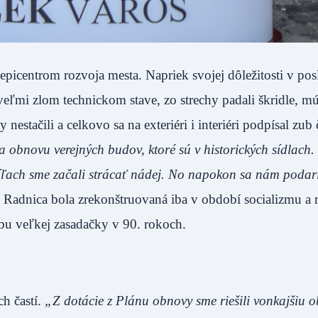
a epicentrom rozvoja mesta. Napriek svojej dôležitosti v po
veľmi zlom technickom stave, zo strechy padali škridle, mú
nestačili a celkovo sa na exteriéri i interiéri podpísal zub 
na obnovu verejných budov, ktoré sú v historických sídlach.
víľach sme začali strácať nádej. No napokon sa nám podari
Radnica bola zrekonštruovaná iba v období socializmu a r
bu veľkej zasadačky v 90. rokoch.
h častí.
„Z dotácie z Plánu obnovy sme riešili vonkajšiu 