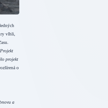
sledných
ry vlhli,
času.
 Projekt
lo projekt
ozšírená o
obnovu a