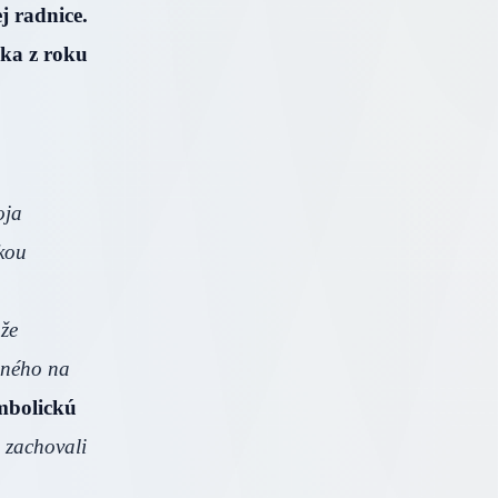
j radnice.
nka z roku
oja
ľkou
 že
eného na
ymbolickú
 zachovali