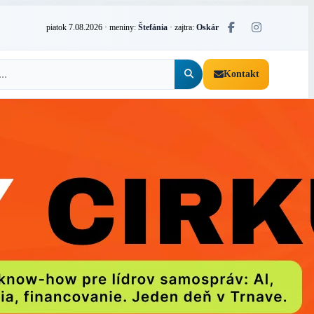
piatok 7.08.2026
· meniny:
Štefánia
· zajtra:
Oskár
Kontakt