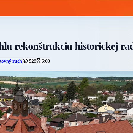
hlu rekonštrukciu historickej ra
stovný ruch
528
6:08