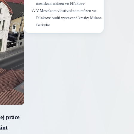
mestskom múzeu vo Fiľakove
V Mestskom vlastivednom múzeu vo
Fiľakove budú vystavené kresby Milana
Berkyho
ej práce
nánt