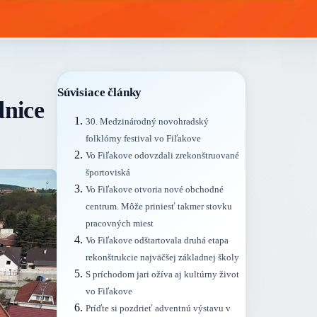
Súvisiace články
dnice
30. Medzinárodný novohradský
folklórny festival vo Fiľakove
Vo Fiľakove odovzdali zrekonštruované
športoviská
Vo Fiľakove otvoria nové obchodné
centrum. Môže priniesť takmer stovku
pracovných miest
Vo Fiľakove odštartovala druhá etapa
rekonštrukcie najväčšej základnej školy
S príchodom jari ožíva aj kultúrny život
vo Fiľakove
Príďte si pozdrieť adventnú výstavu v