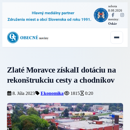
sobota
8.08.2026
·
meniny:
Oskár
Zlaté Moravce získalI dotáciu na
rekonštrukciu cesty a chodníkov
8. Júla 2023
Ekonomika
1815
0:20