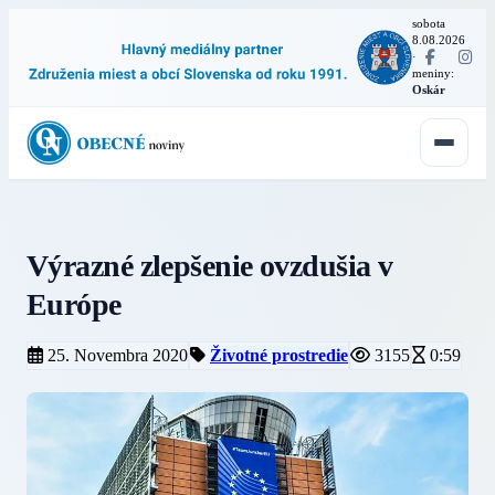
sobota
8.08.2026
·
meniny:
Oskár
Výrazné zlepšenie ovzdušia v
Európe
25. Novembra 2020
Životné prostredie
3155
0:59