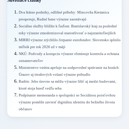
Súvisiace články
Dva štátne podniky, odlišné príbehy: Mincovňa Kremnica
prosperuje, Rudné bane výrazne zaostávajú
Sociálne služby bližšie k ľuďom: Bratislavský kraj za posledné
roky výrazne zmodernizoval starostlivosť o najzraniteľnejších
MIRRI výrazne zrýchlilo čerpanie eurofondov. Slovensko splnilo
míľnik pre rok 2026 už v máji
NKÚ: Podvody a korupciu výrazne eliminuje kontrola a ochrana
oznamovateľov
Ministerstvo vnútra apeluje na zodpovedné správanie na horách:
Úrazov aj tiesňových volaní výrazne pribudlo
Radón: Jeho úrovne sa môžu výrazne líšiť aj medzi budovami,
ktoré stoja hneď vedľa seba
Podpísanie memoranda o spolupráci so Sociálnou poisťovňou
výrazne pomôže zaviesť digitálnu identitu do bežného života
občanov