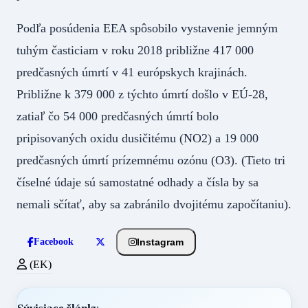
Podľa posúdenia EEA spôsobilo vystavenie jemným
tuhým časticiam v roku 2018 približne 417 000
predčasných úmrtí v 41 európskych krajinách.
Približne k 379 000 z týchto úmrtí došlo v EÚ-28,
zatiaľ čo 54 000 predčasných úmrtí bolo
pripisovaných oxidu dusičitému (NO2) a 19 000
predčasných úmrtí prízemnému ozónu (O3). (Tieto tri
číselné údaje sú samostatné odhady a čísla by sa
nemali sčítať, aby sa zabránilo dvojitému započítaniu).
Instagram
Facebook
(EK)