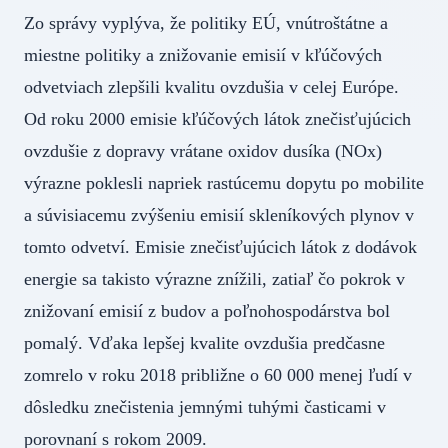
Zo správy vyplýva, že politiky EÚ, vnútroštátne a
miestne politiky a znižovanie emisií v kľúčových
odvetviach zlepšili kvalitu ovzdušia v celej Európe.
Od roku 2000 emisie kľúčových látok znečisťujúcich
ovzdušie z dopravy vrátane oxidov dusíka (NOx)
výrazne poklesli napriek rastúcemu dopytu po mobilite
a súvisiacemu zvýšeniu emisií skleníkových plynov v
tomto odvetví. Emisie znečisťujúcich látok z dodávok
energie sa takisto výrazne znížili, zatiaľ čo pokrok v
znižovaní emisií z budov a poľnohospodárstva bol
pomalý. Vďaka lepšej kvalite ovzdušia predčasne
zomrelo v roku 2018 približne o 60 000 menej ľudí v
dôsledku znečistenia jemnými tuhými časticami v
porovnaní s rokom 2009.