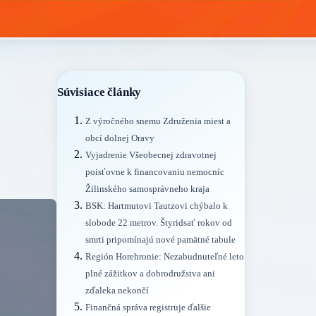
Súvisiace články
Z výročného snemu Združenia miest a
obcí dolnej Oravy
Vyjadrenie Všeobecnej zdravotnej
poisťovne k financovaniu nemocníc
Žilinského samosprávneho kraja
BSK: Hartmutovi Tautzovi chýbalo k
slobode 22 metrov. Štyridsať rokov od
smrti pripomínajú nové pamätné tabule
Región Horehronie: Nezabudnuteľné leto
plné zážitkov a dobrodružstva ani
zďaleka nekončí
Finančná správa registruje ďalšie