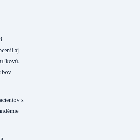
i
cenil aj
kuľkovú,
lubov
acientov s
pandémie
 a