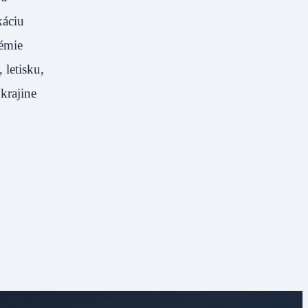
káciu
démie
 letisku,
krajine