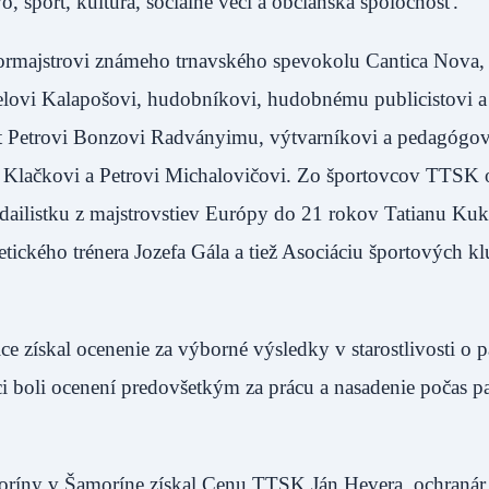
, šport, kultúra, sociálne veci a občianska spoločnosť.
ormajstrovi známeho trnavského spevokolu Cantica Nova,
lovi Kalapošovi, hudobníkovi, hudobnému publicistovi a
st Petrovi Bonzovi Radványimu, výtvarníkovi a pedagógov
i Klačkovi a Petrovi Michalovičovi. Zo športovcov TTSK o
dailistku z majstrovstiev Európy do 21 rokov Tatianu Ku
tického trénera Jozefa Gála a tiež Asociáciu športových k
e získal ocenenie za výborné výsledky v starostlivosti o p
i boli ocenení predovšetkým za prácu a nasadenie počas 
intoríny v Šamoríne získal Cenu TTSK Ján Hevera, ochranár