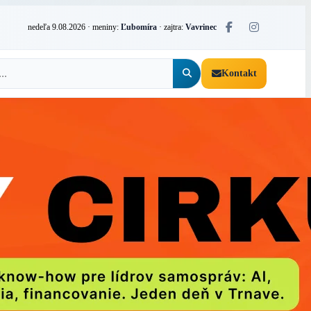
nedeľa 9.08.2026
· meniny:
Ľubomíra
· zajtra:
Vavrinec
Kontakt