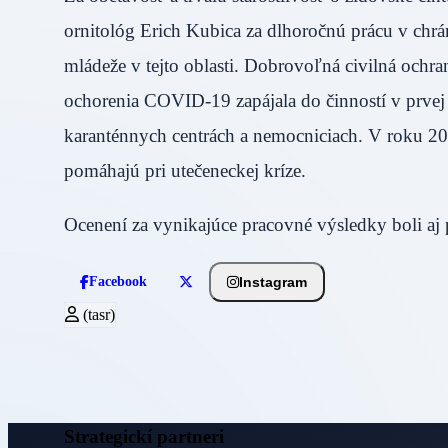
ornitológ Erich Kubica za dlhoročnú prácu v chrán
mládeže v tejto oblasti. Dobrovoľná civilná och
ochorenia COVID-19 zapájala do činností v prvej l
karanténnych centrách a nemocniciach. V roku 20
pomáhajú pri utečeneckej kríze.
Ocenení za vynikajúce pracovné výsledky boli aj 
Instagram
Facebook
(tasr)
Strategickí partneri