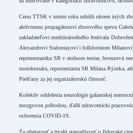
sú udeľované v kategóriách zdravotníctvo, školstvo
Cenu TTSK v tomto roku udelili okrem iných zb
aktívnemu propagátorovi zborového spevu Gabrie
zakladateľovi medzinárodného festivalu Dobrofe
Alexandrovi Stalontayovi i folkloristom Milanov
reprezentantku SR v stolnom tenise, bronzovú me
motokrosára, reprezentanta SR Milana Rýzeka, atle
Piešťany za jej organizátorskú činnosť.
Kolektív oddelenia neurológie galantskej nemocnic
mozgovou príhodou, ďalší zdravotnícki pracovníc
ochorenia COVID-19.
Za obetavosť a trvalú starostlivosť o židovské c