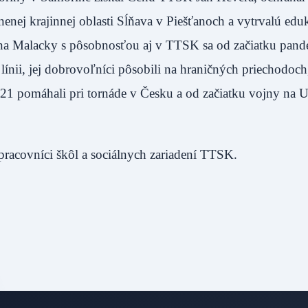
enej krajinnej oblasti Sĺňava v Piešťanoch a vytrvalú edu
rana Malacky s pôsobnosťou aj v TTSK sa od začiatku pan
ínii, jej dobrovoľníci pôsobili na hraničných priechodoch,
21 pomáhali pri tornáde v Česku a od začiatku vojny na U
pracovníci škôl a sociálnych zariadení TTSK.