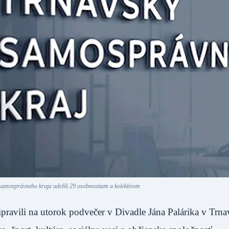
amosprávneho kraja udelili 29 osobnostiam a kolektívom
avili na utorok podvečer v Divadle Jána Palárika v Trna