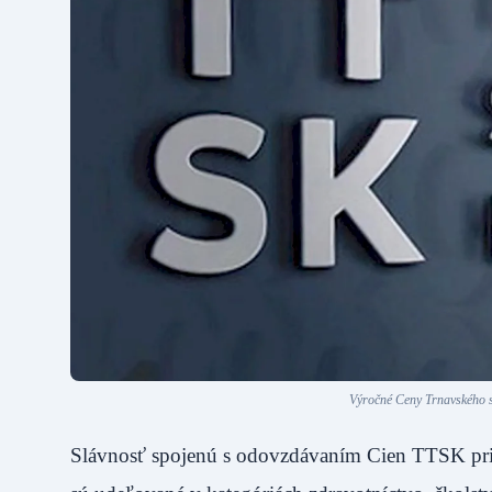
Výročné Ceny Trnavského s
Slávnosť spojenú s odovzdávaním Cien TTSK pripr