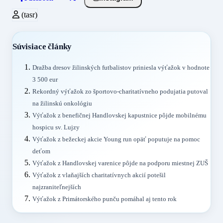
(tasr)
Súvisiace články
Dražba dresov žilinských futbalistov priniesla výťažok v hodnote
3 500 eur
Rekordný výťažok zo športovo-charitatívneho podujatia putoval
na žilinskú onkológiu
Výťažok z benefičnej Handlovskej kapustnice pôjde mobilnému
hospicu sv. Lujzy
Výťažok z bežeckej akcie Young run opäť poputuje na pomoc
deťom
Výťažok z Handlovskej varenice pôjde na podporu miestnej ZUŠ
Výťažok z vlaňajších charitatívnych akcií potešil
najzraniteľnejších
Výťažok z Primátorského punču pomáhal aj tento rok