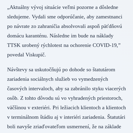
„Aktuálny vývoj situácie veľmi pozorne a dôsledne
sledujeme. Vydali sme odporúčanie, aby zamestnanci
po návrate zo zahraničia absolvovali aspoň päťdňovú
domácu karanténu. Následne im bude na náklady
TTSK urobený rýchlotest na ochorenie COVID-19,”
povedal Viskupič.
Návštevy sa uskutočňujú po dohode so štatutárom
zariadenia sociálnych služieb vo vymedzených
časových intervaloch, aby sa zabránilo styku viacerých
osôb. Z tohto dôvodu sú vo vyhradených priestoroch,
väčšinou v exteriéri. Pri ležiacich klientoch a klientoch
v terminálnom štádiu aj v interiéri zariadenia. Štatutári
boli navyše zriaďovateľom usmernení, že na základe