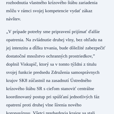
rozhodnutia vlastného krízového štábu zariadenia
môžu v rámci svojej kompetencie vydať zákaz
návštev.
„V prípade potreby sme pripravení prijímať ďalšie
opatrenia. Na zvládnutie druhej vlny, bez ohľadu na
jej intenzitu a dĺžku trvania, bude dôležité zabezpečiť
dostatočné množstvo ochranných prostriedkov,”
doplnil Viskupič, ktorý sa v tomto týždni z titulu
svojej funkcie predsedu Združenia samosprávnych
krajov SK8 zúčastnil na zasadnutí Ústredného
krízového štábu SR s cieľom stanoviť centrálne
koordinovaný postup pri spúšťaní jednotlivých fáz
opatrení proti druhej vlne šírenia nového
koronavírusu. Všetci predsedovia krajov sa stali