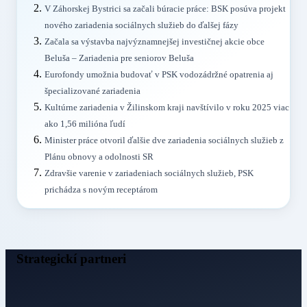
V Záhorskej Bystrici sa začali búracie práce: BSK posúva projekt
nového zariadenia sociálnych služieb do ďalšej fázy
Začala sa výstavba najvýznamnejšej investičnej akcie obce
Beluša – Zariadenia pre seniorov Beluša
Eurofondy umožnia budovať v PSK vodozádržné opatrenia aj
špecializované zariadenia
Kultúrne zariadenia v Žilinskom kraji navštívilo v roku 2025 viac
ako 1,56 milióna ľudí
Minister práce otvoril ďalšie dve zariadenia sociálnych služieb z
Plánu obnovy a odolnosti SR
Zdravšie varenie v zariadeniach sociálnych služieb, PSK
prichádza s novým receptárom
Strategickí partneri