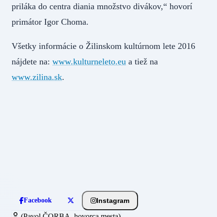
priláka do centra diania množstvo divákov,“ hovorí
primátor Igor Choma.
Všetky informácie o Žilinskom kultúrnom lete 2016
nájdete na:
www.kulturneleto.eu
a tiež na
www.zilina.sk
.
Instagram
Facebook
(Pavol ČORBA, hovorca mesta)