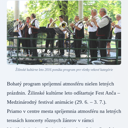
Žilinské kultúrne leto 2016 ponúka program pre všetky vekové kategórie
Bohatý program spríjemní atmosféru nielen letných
prázdnin. Žilinské kultúrne leto odštartuje Fest Anča –
Medzinárodný festival animácie (29. 6. – 3. 7.).
Priamo v centre mesta spríjemnia atmosféru na letných
terasách koncerty rôznych žánrov v rámci