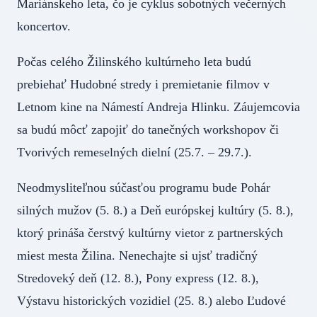
Mariánskeho leta, čo je cyklus sobotných večerných
koncertov.
Počas celého Žilinského kultúrneho leta budú
prebiehať Hudobné stredy i premietanie filmov v
Letnom kine na Námestí Andreja Hlinku. Záujemcovia
sa budú môcť zapojiť do tanečných workshopov či
Tvorivých remeselných dielní (25.7. – 29.7.).
Neodmysliteľnou súčasťou programu bude Pohár
silných mužov (5. 8.) a Deň európskej kultúry (5. 8.),
ktorý prináša čerstvý kultúrny vietor z partnerských
miest mesta Žilina. Nenechajte si ujsť tradičný
Stredoveký deň (12. 8.), Pony express (12. 8.),
Výstavu historických vozidiel (25. 8.) alebo Ľudové