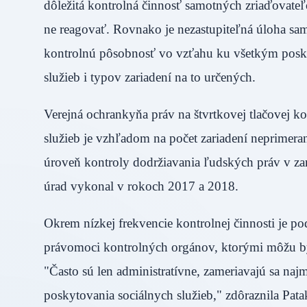
dôležitá kontrolná činnosť samotných zriaďovateľ
ne reagovať. Rovnako je nezastupiteľná úloha sam
kontrolnú pôsobnosť vo vzťahu ku všetkým posky
služieb i typov zariadení na to určených.
Verejná ochrankyňa práv na štvrtkovej tlačovej ko
služieb je vzhľadom na počet zariadení neprimera
úroveň kontroly dodržiavania ľudských práv v zar
úrad vykonal v rokoch 2017 a 2018.
Okrem nízkej frekvencie kontrolnej činnosti je p
právomoci kontrolných orgánov, ktorými môžu byť 
"Často sú len administratívne, zameriavajú sa najm
poskytovania sociálnych služieb," zdôraznila P