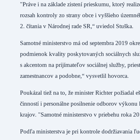
"Práve i na základe zistení prieskumu, ktorý real
rozsah kontroly zo strany obce i vyššieho územné
2. čítania v Národnej rade SR,“ uviedol Stušk
Samotné ministerstvo má od septembra 2019 ok
podmienok kvality poskytovaných sociálnych služ
s akcentom na prijímateľov sociálnej služby, prie
zamestnancov a podobne,“ vysvetlil hovorca.
Poukázal tiež na to, že minister Richter požiadal
činností i personálne posilnenie odborov výkonu 
krajov. "Samotné ministerstvo v priebehu roka 
Podľa ministerstva je pri kontrole dodržiavania 