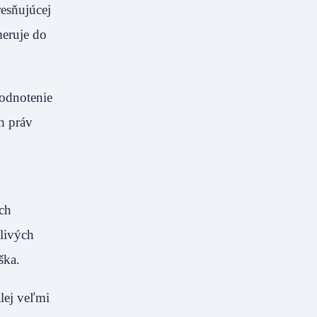
resňujúcej
meruje do
odnotenie
h práv
ých
tlivých
 Stuška.
lej veľmi