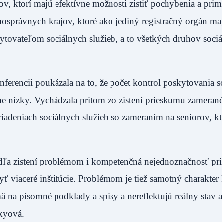
ov, ktorí majú efektívne možnosti zistiť pochybenia a prim
osprávnych krajov, ktoré ako jediný registračný orgán ma
tovateľom sociálnych služieb, a to všetkých druhov soci
nferencii poukázala na to, že počet kontrol poskytovania 
ne nízky. Vychádzala pritom zo zistení prieskumu zameran
iadeniach sociálnych služieb so zameraním na seniorov, kt
odľa zistení problémom i kompetenčná nejednoznačnosť pri
viaceré inštitúcie. Problémom je tiež samotný charakter 
ä na písomné podklady a spisy a nereflektujú reálny stav a
atakyová.