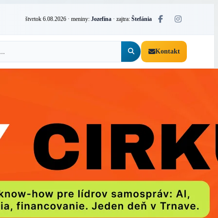
štvrtok 6.08.2026
· meniny:
Jozefína
· zajtra:
Štefánia
Kontakt