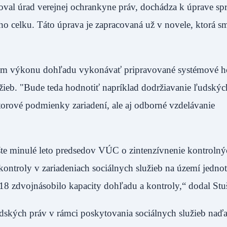
izoval úrad verejnej ochrankyne práv, dochádza k úprave sp
ho celku. Táto úprava je zapracovaná už v novele, ktorá s
a.
rem výkonu dohľadu vykonávať pripravované systémové h
ieb. "Bude teda hodnotiť napríklad dodržiavanie ľudskýc
storové podmienky zariadení, ale aj odborné vzdelávanie
 ešte minulé leto predsedov VÚC o zintenzívnenie kontroln
kontroly v zariadeniach sociálnych služieb na území jedno
2018 zdvojnásobilo kapacity dohľadu a kontroly,“ dodal
ľudských práv v rámci poskytovania sociálnych služieb naďa