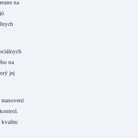
erane na
jú
álnych
sociálnych
ého na
orý jej
 stanovení
kontrol.
 kvalitu