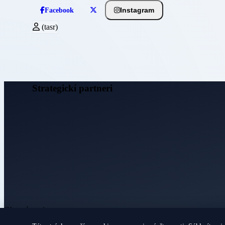
Instagram
Facebook
(tasr)
Strategickí partneri
Obecné noviny