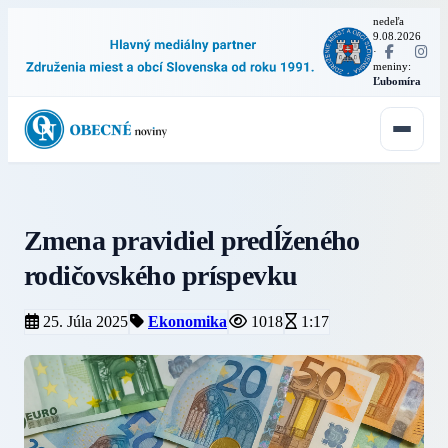
nedeľa
9.08.2026
·
meniny:
Ľubomíra
Zmena pravidiel predĺženého
rodičovského príspevku
25. Júla 2025
Ekonomika
1018
1:17