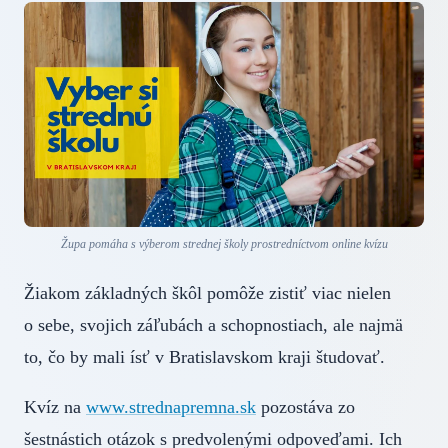
Župa pomáha s výberom strednej školy prostredníctvom online kvízu
Žiakom základných škôl pomôže zistiť viac nielen
o sebe, svojich záľubách a schopnostiach, ale najmä
to, čo by mali ísť v Bratislavskom kraji študovať.
Kvíz na
www.strednapremna.sk
pozostáva zo
šestnástich otázok s predvolenými odpoveďami. Ich