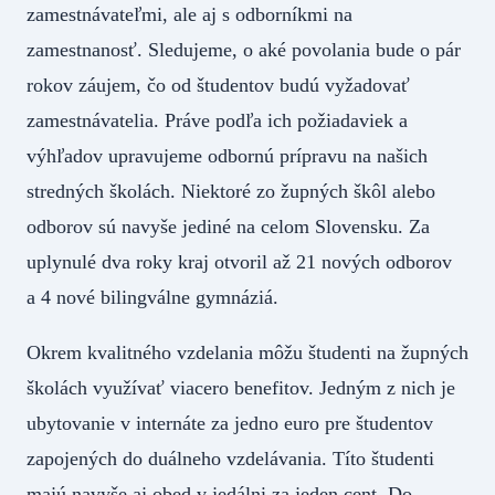
zamestnávateľmi, ale aj s odborníkmi na
zamestnanosť. Sledujeme, o aké povolania bude o pár
rokov záujem, čo od študentov budú vyžadovať
zamestnávatelia. Práve podľa ich požiadaviek a
výhľadov upravujeme odbornú prípravu na našich
stredných školách. Niektoré zo župných škôl alebo
odborov sú navyše jediné na celom Slovensku. Za
uplynulé dva roky kraj otvoril až 21 nových odborov
a 4 nové bilingválne gymnáziá.
Okrem kvalitného vzdelania môžu študenti na župných
školách využívať viacero benefitov. Jedným z nich je
ubytovanie v internáte za jedno euro pre študentov
zapojených do duálneho vzdelávania. Títo študenti
majú navyše aj obed v jedálni za jeden cent. Do