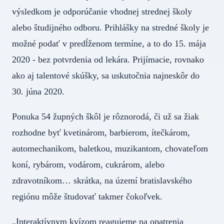
výsledkom je odporúčanie vhodnej strednej školy
alebo študijného odboru. Prihlášky na stredné školy je
možné podať v predĺženom termíne, a to do 15. mája
2020 - bez potvrdenia od lekára. Prijímacie, rovnako
ako aj talentové skúšky, sa uskutočnia najneskôr do
30. júna 2020.
Ponuka 54 župných škôl je rôznorodá, či už sa žiak
rozhodne byť kvetinárom, barbierom, ítečkárom,
automechanikom, baletkou, muzikantom, chovateľom
koní, rybárom, vodárom, cukrárom, alebo
zdravotníkom… skrátka, na území bratislavského
regiónu môže študovať takmer čokoľvek.
„Interaktívnym kvízom reagujeme na opatrenia