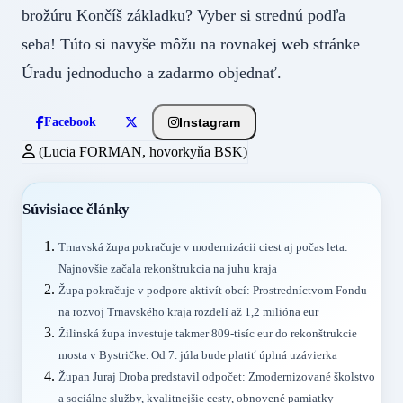
brožúru Končíš základku? Vyber si strednú podľa
seba! Túto si navyše môžu na rovnakej web stránke
Úradu jednoducho a zadarmo objednať.
Instagram
Facebook
(Lucia FORMAN, hovorkyňa BSK)
Súvisiace články
Trnavská župa pokračuje v modernizácii ciest aj počas leta:
Najnovšie začala rekonštrukcia na juhu kraja
Župa pokračuje v podpore aktivít obcí: Prostredníctvom Fondu
na rozvoj Trnavského kraja rozdelí až 1,2 milióna eur
Žilinská župa investuje takmer 809-tisíc eur do rekonštrukcie
mosta v Bystričke. Od 7. júla bude platiť úplná uzávierka
Župan Juraj Droba predstavil odpočet: Zmodernizované školstvo
a sociálne služby, kvalitnejšie cesty, obnovené pamiatky