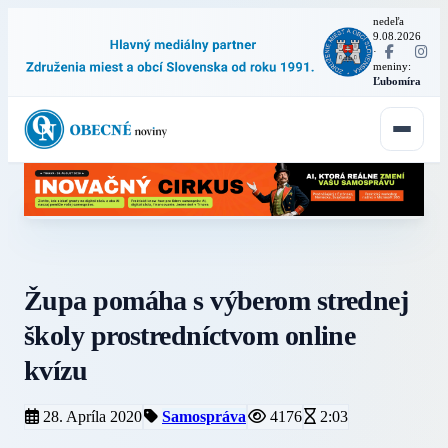
nedeľa
9.08.2026
·
meniny:
Ľubomíra
Župa pomáha s výberom strednej
školy prostredníctvom online
kvízu
28. Apríla 2020
Samospráva
4176
2:03