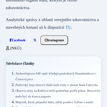
zdravotníctva.
Analytické správy z oblasti verejného zdravotníctva a
stavebných konaní sú k dispozícii
TU.
Instagram
Facebook
(NKÚ)
Súvisiace články
Archeológovia SAV opäť hľadajú posledných Neandertálcov v
Čertovej peci
Prešovský kraj obnovil ďalší úsek cesty v okrese Stará Ľubovňa
Obnova cesty na Kráľovu hoľu pokračuje podľa plánu. Hotová by
mala byť do konca augusta
Majetok, ktorý prepadol štátu, môže pomôcť ľuďom v núdzi