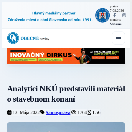
piatok
7.08.2026
·
meniny:
Štefánia
Analytici NKÚ predstavili materiál
o stavebnom konaní
13. Mája 2022
Samospráva
1764
1:56