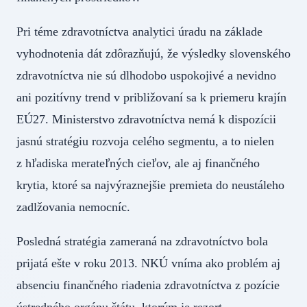
Pri téme zdravotníctva analytici úradu na základe
vyhodnotenia dát zdôrazňujú, že výsledky slovenského
zdravotníctva nie sú dlhodobo uspokojivé a nevidno
ani pozitívny trend v približovaní sa k priemeru krajín
EÚ27. Ministerstvo zdravotníctva nemá k dispozícii
jasnú stratégiu rozvoja celého segmentu, a to nielen
z hľadiska merateľných cieľov, ale aj finančného
krytia, ktoré sa najvýraznejšie premieta do neustáleho
zadlžovania nemocníc.
Posledná stratégia zameraná na zdravotníctvo bola
prijatá ešte v roku 2013. NKÚ vníma ako problém aj
absenciu finančného riadenia zdravotníctva z pozície
ústredného orgánu štátu, ktorým je rezort