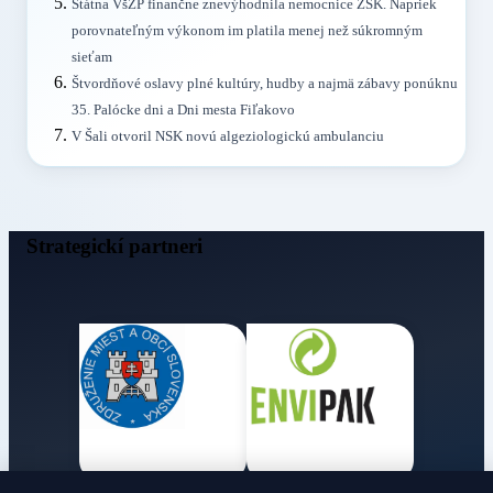
Štátna VšZP finančne znevýhodnila nemocnice ŽSK. Napriek
porovnateľným výkonom im platila menej než súkromným
sieťam
Štvordňové oslavy plné kultúry, hudby a najmä zábavy ponúknu
35. Palócke dni a Dni mesta Fiľakovo
V Šali otvoril NSK novú algeziologickú ambulanciu
Strategickí partneri