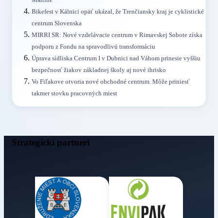
Martine
Bikefest v Kálnici opäť ukázal, že Trenčiansky kraj je cyklistické
centrum Slovenska
MIRRI SR: Nové vzdelávacie centrum v Rimavskej Sobote získa
podporu z Fondu na spravodlivú transformáciu
Úprava sídliska Centrum I v Dubnici nad Váhom prinesie vyššiu
bezpečnosť žiakov základnej školy aj nové ihrisko
Vo Fiľakove otvoria nové obchodné centrum. Môže priniesť
takmer stovku pracovných miest
Strategickí partneri