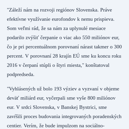
"Záleží nám na rozvoji regiónov Slovenska. Práve
efektívne využívanie eurofondov k nemu prispieva.
Som veľmi rád, že sa nám za uplynulé mesiace
podarilo zvýšiť čerpanie o viac ako 550 miliónov eur,
čo je pri percentuálnom porovnaní nárast takmer o 300
percent. V porovnaní 28 krajín EÚ sme ku koncu roku
2016 v čerpaní stúpli o štyri miesta," konštatoval
podpredseda.
"Vyhlásených už bolo 193 výziev a vyzvaní v objeme
deväť miliárd eur, vyčerpali sme vyše 800 miliónov
eur. V srdci Slovenska, v Banskej Bystrici, sme
zavŕšili proces budovania integrovaných poradenských
centier. Verím, že bude impulzom na sociálno-