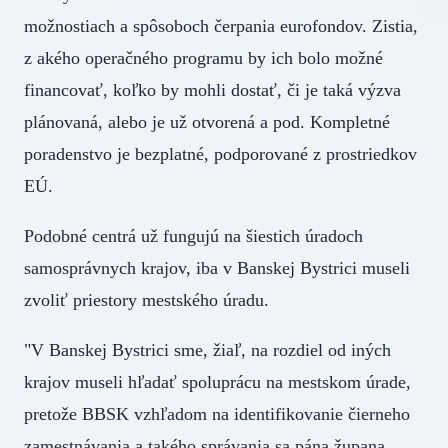
možnostiach a spôsoboch čerpania eurofondov. Zistia,
z akého operačného programu by ich bolo možné
financovať, koľko by mohli dostať, či je taká výzva
plánovaná, alebo je už otvorená a pod. Kompletné
poradenstvo je bezplatné, podporované z prostriedkov
EÚ.
Podobné centrá už fungujú na šiestich úradoch
samosprávnych krajov, iba v Banskej Bystrici museli
zvoliť priestory mestského úradu.
"V Banskej Bystrici sme, žiaľ, na rozdiel od iných
krajov museli hľadať spoluprácu na mestskom úrade,
pretože BBSK vzhľadom na identifikovanie čierneho
zamestnávania a takého správania sa pána župana