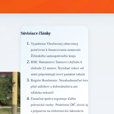
Súvisiace články
Vyjadrenie Všeobecnej zdravotnej
poisťovne k financovaniu nemocníc
Žilinského samosprávneho kraja
BSK: Hartmutovi Tautzovi chýbalo k
slobode 22 metrov. Štyridsať rokov od
smrti pripomínajú nové pamätné tabule
Región Horehronie: Nezabudnuteľné leto
plné zážitkov a dobrodružstva ani
zďaleka nekončí
Finančná správa registruje ďalšie
právnické osoby: Pridelenie DIČ súvisí aj
s prípravou na elektronickú fakturáciu