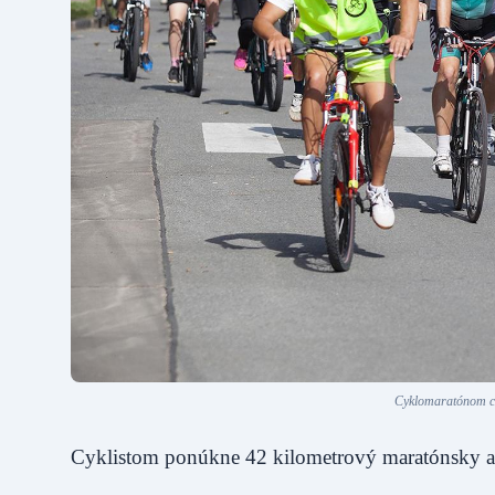
Cyklomaratónom chc
Cyklistom ponúkne 42 kilometrový maratónsky a