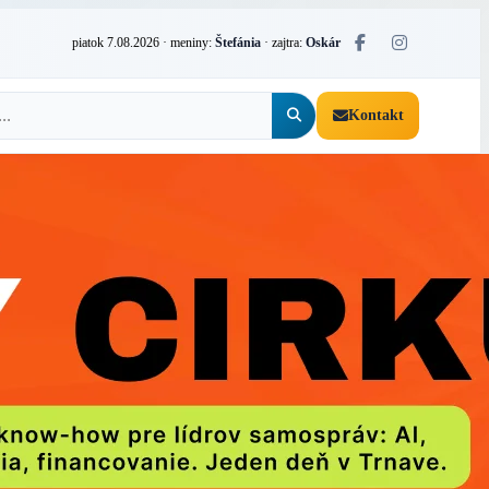
piatok 7.08.2026
· meniny:
Štefánia
· zajtra:
Oskár
Kontakt