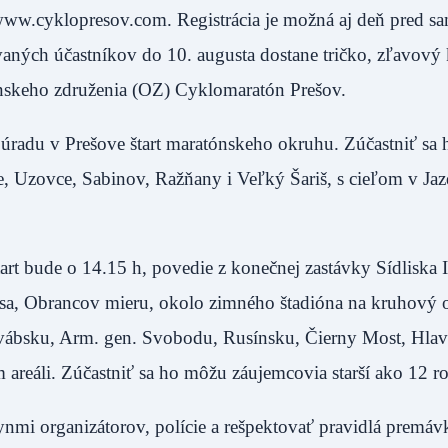
www.cyklopresov.com. Registrácia je možná aj deň pred 
vaných účastníkov do 10. augusta dostane tričko, zľavový
nskeho združenia (OZ) Cyklomaratón Prešov.
úradu v Prešove štart maratónskeho okruhu. Zúčastniť sa
ce, Uzovce, Sabinov, Ražňany i Veľký Šariš, s cieľom v J
rt bude o 14.15 h, povedie z konečnej zastávky Sídliska I
isa, Obrancov mieru, okolo zimného štadióna na kruhový 
 Švábsku, Arm. gen. Svobodu, Rusínsku, Čierny Most, Hlav
 areáli. Zúčastniť sa ho môžu záujemcovia starší ako 12 r
ynmi organizátorov, polície a rešpektovať pravidlá premáv