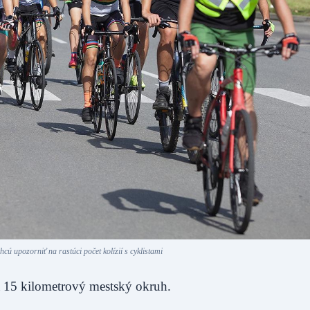
ú upozorniť na rastúci počet kolízií s cyklistami
 15 kilometrový mestský okruh.