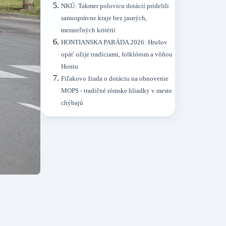
NKÚ: Takmer polovicu dotácií pridelili
samosprávne kraje bez jasných,
merateľných kritérií
HONTIANSKA PARÁDA 2026: Hrušov
opäť ožije tradíciami, folklórom a vôňou
Hontu
Fiľakovo žiada o dotáciu na obnovenie
MOPS - tradičné rómske hliadky v meste
chýbajú