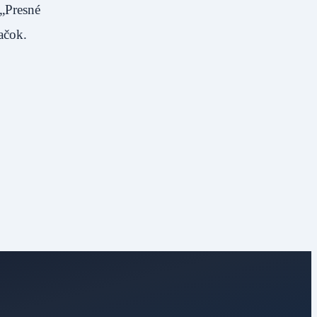
 „Presné
ačok.