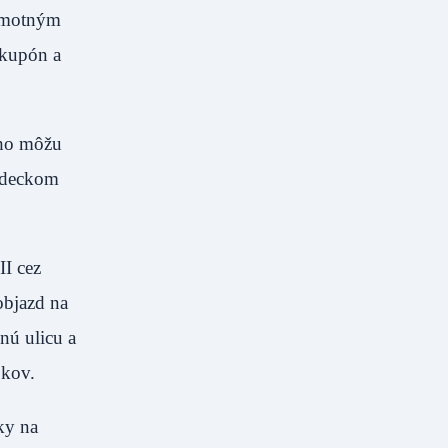
samotným
 kupón a
 ho môžu
azdeckom
II cez
objazd na
nú ulicu a
okov.
ky na