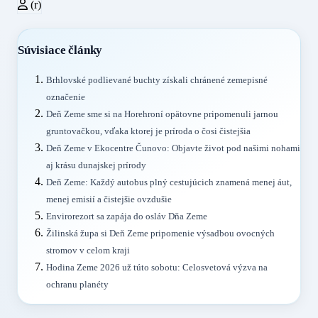
(r)
Súvisiace články
Brhlovské podlievané buchty získali chránené zemepisné
označenie
Deň Zeme sme si na Horehroní opätovne pripomenuli jarnou
gruntovačkou, vďaka ktorej je príroda o čosi čistejšia
Deň Zeme v Ekocentre Čunovo: Objavte život pod našimi nohami
aj krásu dunajskej prírody
Deň Zeme: Každý autobus plný cestujúcich znamená menej áut,
menej emisií a čistejšie ovzdušie
Envirorezort sa zapája do osláv Dňa Zeme
Žilinská župa si Deň Zeme pripomenie výsadbou ovocných
stromov v celom kraji
Hodina Zeme 2026 už túto sobotu: Celosvetová výzva na
ochranu planéty