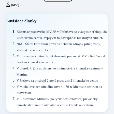
(tasr)
Súvisiace články
Klientske pracoviská MV SR v Trebišove sa v auguste sťahujú do
klientskeho centra, ovplyvní to dostupnosť niektorých služieb
NKÚ: Štátni kontrolóri preveria ochranu zdrojov pitnej vody,
klientske centrá či STVR
Ministerstvo vnútra SR: Sťahovanie pracovísk MV v Rožňave do
nového klientskeho centra
V utorok 7. júla ministerstvo vnútra otvára klientske centrum v
Martine
V Prešove sa otvárajú 2 nové pracoviská klientskeho centra
V Michalovciach oficiálne otvorili 70-te klientske centrum na
Slovensku
V Liptovskom Mikuláši po týždňoch testovacej prevádzky
ministerstvo vnútra oficiálne otvorilo klientske centrum