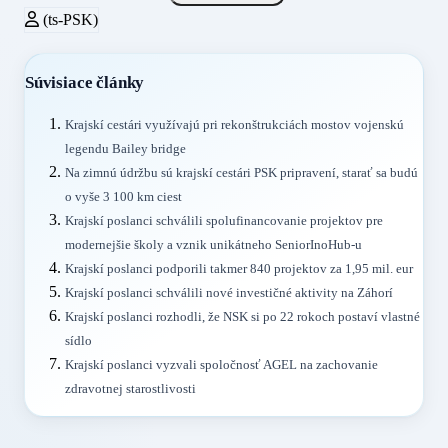
(ts-PSK)
Súvisiace články
Krajskí cestári využívajú pri rekonštrukciách mostov vojenskú
legendu Bailey bridge
Na zimnú údržbu sú krajskí cestári PSK pripravení, starať sa budú
o vyše 3 100 km ciest
Krajskí poslanci schválili spolufinancovanie projektov pre
modernejšie školy a vznik unikátneho SeniorInoHub-u
Krajskí poslanci podporili takmer 840 projektov za 1,95 mil. eur
Krajskí poslanci schválili nové investičné aktivity na Záhorí
Krajskí poslanci rozhodli, že NSK si po 22 rokoch postaví vlastné
sídlo
Krajskí poslanci vyzvali spoločnosť AGEL na zachovanie
zdravotnej starostlivosti