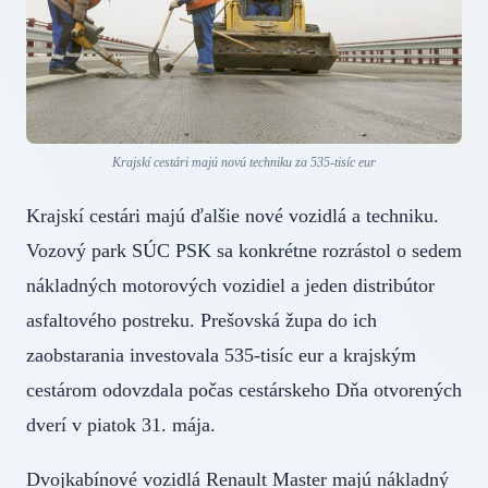
Krajskí cestári majú novú techniku za 535-tisíc eur
Krajskí cestári majú ďalšie nové vozidlá a techniku.
Vozový park SÚC PSK sa konkrétne rozrástol o sedem
nákladných motorových vozidiel a jeden distribútor
asfaltového postreku. Prešovská župa do ich
zaobstarania investovala 535-tisíc eur a krajským
cestárom odovzdala počas cestárskeho Dňa otvorených
dverí v piatok 31. mája.
Dvojkabínové vozidlá Renault Master majú nákladný