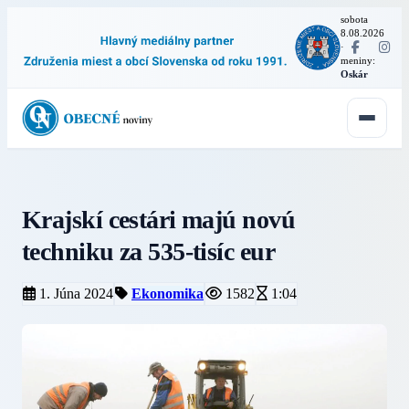
sobota
8.08.2026
·
meniny:
Oskár
Krajskí cestári majú novú
techniku za 535-tisíc eur
1. Júna 2024
Ekonomika
1582
1:04