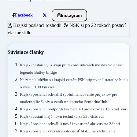
Instagram
Facebook
Krajskí poslanci rozhodli, že NSK si po 22 rokoch postaví
vlastné sídlo
Súvisiace články
Krajskí cestári využívajú pri rekonštrukciách mostov vojenskú
legendu Bailey bridge
Na zimnú údržbu sú krajskí cestári PSK pripravení, starať sa budú
o vyše 3 100 km ciest
Krajskí poslanci schválili spolufinancovanie projektov pre
modernejšie školy a vznik unikátneho SeniorInoHub-u
Krajskí poslanci podporili takmer 840 projektov za 1,95 mil. eur
Krajskí cestári majú novú techniku za 535-tisíc eur
Krajskí poslanci schválili nové investičné aktivity na Záhorí
Krajskí poslanci vyzvali spoločnosť AGEL na zachovanie