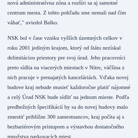
nová administratívna zóna a rozšíri sa aj samotné
centrum mesta. Z tohto pohľadu sme nemali nad čím
váhať," uviedol Balko.
NSK bol v čase vzniku vyšších územných celkov v
roku 2001 jediným krajom, ktorý od štátu nezískal
delimitáciou priestory pre svoj úrad. Jeho pracovníci
preto sídlia na viacerých miestach v Nitre, väčšina z
nich pracuje v prenajatých kanceláriách. Vďaka novej
budove kraj nebude musieť každoročne platiť nájomné
a celý Úrad NSK bude sídliť na jednom mieste. Podľa
predbežných špecifikácií by sa do novej budovy malo
zmestiť približne 300 zamestnancov, kraj počíta aj s
bezbariérovým prístupom a výstavbou dostatočného
množstva parkovacích miest.