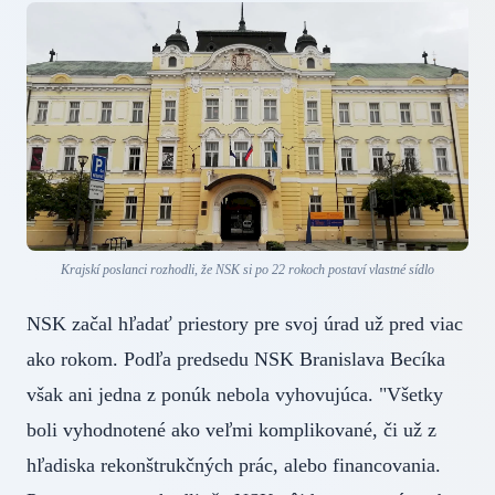
Krajskí poslanci rozhodli, že NSK si po 22 rokoch postaví vlastné sídlo
NSK začal hľadať priestory pre svoj úrad už pred viac
ako rokom. Podľa predsedu NSK Branislava Becíka
však ani jedna z ponúk nebola vyhovujúca. "Všetky
boli vyhodnotené ako veľmi komplikované, či už z
hľadiska rekonštrukčných prác, alebo financovania.