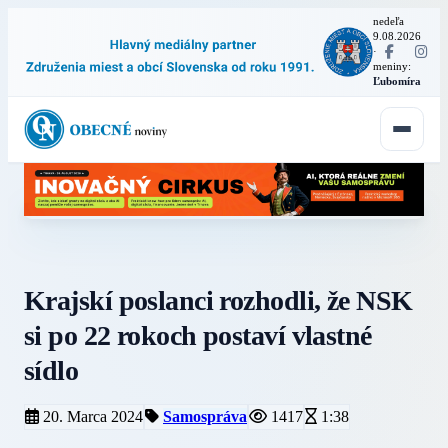
nedeľa
9.08.2026
·
meniny:
Ľubomíra
Krajskí poslanci rozhodli, že NSK
si po 22 rokoch postaví vlastné
sídlo
20. Marca 2024
Samospráva
1417
1:38