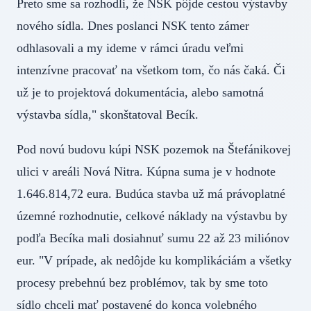
Preto sme sa rozhodli, že NSK pôjde cestou výstavby
nového sídla. Dnes poslanci NSK tento zámer
odhlasovali a my ideme v rámci úradu veľmi
intenzívne pracovať na všetkom tom, čo nás čaká. Či
už je to projektová dokumentácia, alebo samotná
výstavba sídla," skonštatoval Becík.
Pod novú budovu kúpi NSK pozemok na Štefánikovej
ulici v areáli Nová Nitra. Kúpna suma je v hodnote
1.646.814,72 eura. Budúca stavba už má právoplatné
územné rozhodnutie, celkové náklady na výstavbu by
podľa Becíka mali dosiahnuť sumu 22 až 23 miliónov
eur. "V prípade, ak nedôjde ku komplikáciám a všetky
procesy prebehnú bez problémov, tak by sme toto
sídlo chceli mať postavené do konca volebného