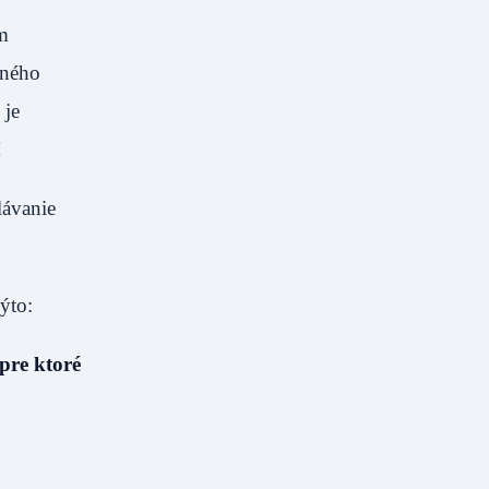
om
nného
 je
!
lávanie
ýto:
pre ktoré