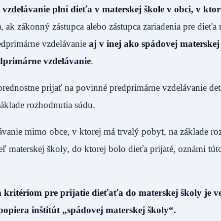
zdelávanie plní dieťa v materskej škole v obci, v kto
, ak zákonný zástupca alebo zástupca zariadenia pre dieťa
edprimárne vzdelávanie
aj v inej ako spádovej materskej
redprimárne vzdelávanie
.
prednostne prijať na povinné predprimárne vzdelávanie det
základe rozhodnutia súdu.
vanie mimo obce, v ktorej má trvalý pobyt, na základe ro
teľ materskej školy, do ktorej bolo dieťa prijaté, oznámi tút
kritériom pre prijatie dieťaťa do materskej školy je v
opiera inštitút „spádovej materskej školy“.