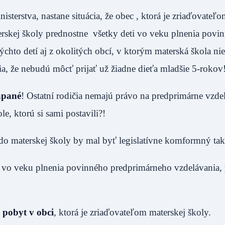
terstva, nastane situácia, že obec , ktorá je zriaďovateľ
terskej školy prednostne všetky deti vo veku plnenia povi
chto detí aj z okolitých obcí, v ktorým materská škola nie
ia, že nebudú môcť prijať už žiadne dieťa mladšie 5-rokov
apané
! Ostatní rodičia nemajú právo na predprimárne vzde
e, ktorú si sami postavili?!
 do materskej školy by mal byť legislatívne komformný tak
ti vo veku plnenia povinného predprimárneho vzdelávania,
 pobyt v obci
, ktorá je zriaďovateľom materskej školy.