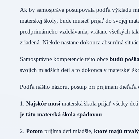
Ak by samospráva postupovala podľa výkladu minis
materskej školy, bude musieť prijať do svojej ma
predprimárneho vzdelávania, vrátane všetkých taký
zriadená. Niekde nastane dokonca absurdná situác
Samosprávne kompetencie tejto obce
budú pošli
svojich mladších detí a to dokonca v materskej škol
Podľa nášho názoru, postup pri prijímaní dieťaťa
1.
Najskôr musí
materská škola prijať všetky de
je táto materská škola spádovou
.
2.
Potom
prijíma deti mladšie,
ktoré majú trvalý