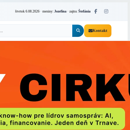
štvrtok 6.08.2026
· meniny:
Jozefína
· zajtra:
Štefánia
Kontakt