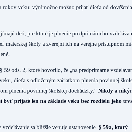
och rokov veku; výnimočne možno prijať dieťa od dovŕšeni
jímajú deti, pre ktoré je plnenie predprimárneho vzdelávan
eľ materskej školy a zverejní ich na verejne prístupnom mi
dené.
 59 ods. 2, ktoré hovorilo, že „na predprimárne vzdelávan
k veku, dieťa s odloženým začiatkom plnenia povinnej škol
kom plnenia povinnej školskej dochádzky.“
Nikdy a niký
 byť prijaté len na základe veku bez rozdielu jeho trv
e vzdelávanie sa bližšie venuje ustanovenie
§ 59a, ktorý