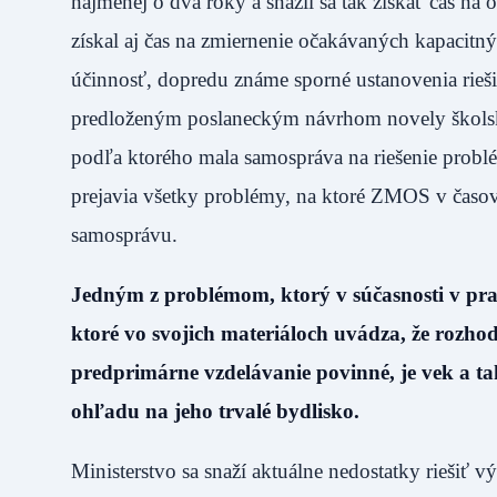
najmenej o dva roky a snažil sa tak získať čas na
získal aj čas na zmiernenie očakávaných kapacitn
účinnosť, dopredu známe sporné ustanovenia rieš
predloženým poslaneckým návrhom novely školskéh
podľa ktorého mala samospráva na riešenie problé
prejavia všetky problémy, na ktoré ZMOS v časov
samosprávu.
Jedným z problémom, ktorý v súčasnosti v prax
ktoré vo svojich materiáloch uvádza, že rozhod
predprimárne vzdelávanie povinné, je vek a ta
ohľadu na jeho trvalé bydlisko.
Ministerstvo sa snaží aktuálne nedostatky riešiť 