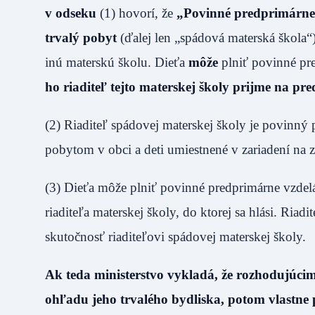
v odseku
(1) hovorí, že
„Povinné predprimárne v
trvalý pobyt
(ďalej len „spádová materská škola“)
inú materskú školu. Dieťa
môže
plniť povinné pr
ho riaditeľ tejto materskej školy prijme na p
(2) Riaditeľ spádovej materskej školy je povinný 
pobytom v obci a deti umiestnené v zariadení na 
(3) Dieťa môže plniť povinné predprimárne vzdelá
riaditeľa materskej školy, do ktorej sa hlási. Riadi
skutočnosť riaditeľovi spádovej materskej školy.
Ak teda ministerstvo vykladá, že rozhodujúcim 
ohľadu jeho trvalého bydliska, potom vlastne p