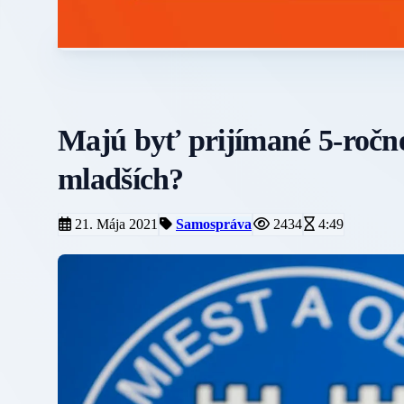
Majú byť prijímané 5-ročné
mladších?
21. Mája 2021
Samospráva
2434
4:49