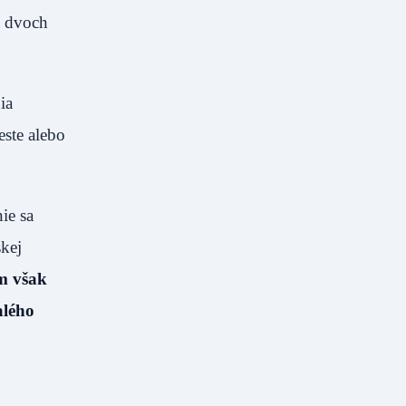
a dvoch
ia
este alebo
ie sa
skej
m však
alého