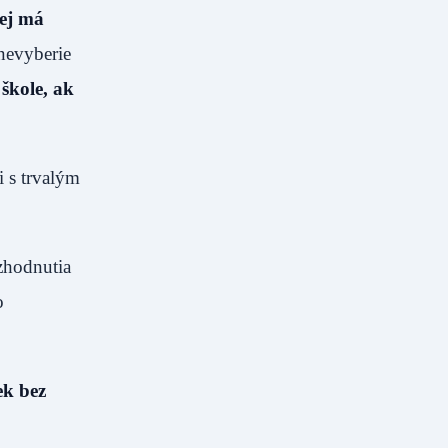
rej má
 nevyberie
 škole, ak
i s trvalým
zhodnutia
o
ek bez