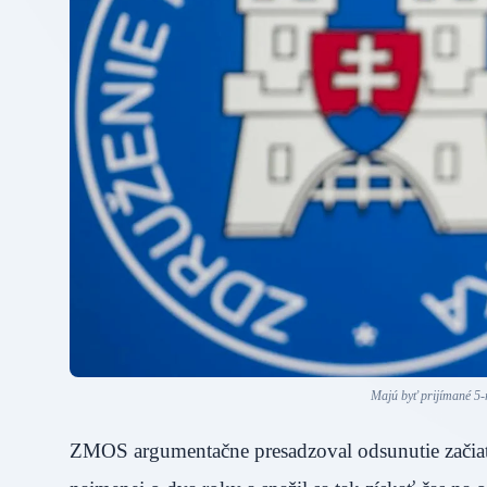
Majú byť prijímané 5-
ZMOS argumentačne presadzoval odsunutie začiat