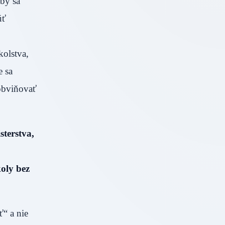
 by sa
úť
kolstva,
e sa
 obviňovať
sterstva,
koly bez
ť“ a nie