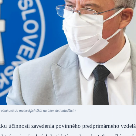
ročné deti do materských škôl na úkor detí mladších?
ku účinnosti zavedenia povinného predprimárneho vzdelá