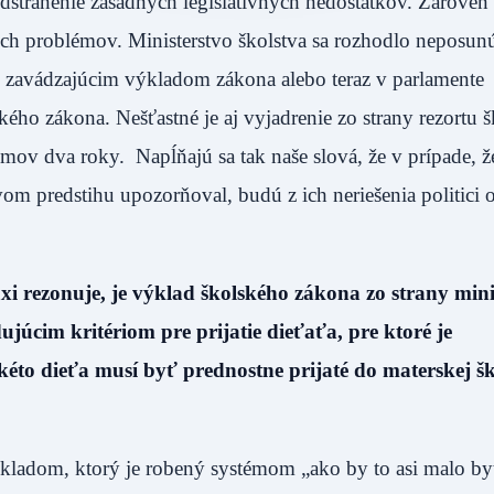
 odstránenie zásadných legislatívnych nedostatkov. Zároveň
ých problémov. Ministerstvo školstva sa rozhodlo neposun
i zavádzajúcim výkladom zákona alebo teraz v parlamente
o zákona. Nešťastné je aj vyjadrenie zo strany rezortu š
mov dva roky. Napĺňajú sa tak naše slová, že v prípade, ž
om predstihu upozorňoval, budú z ich neriešenia politici
i rezonuje, je výklad školského zákona zo strany mini
ujúcim kritériom pre prijatie dieťaťa, pre ktoré je
kéto dieťa musí byť prednostne prijaté do materskej š
výkladom, ktorý je robený systémom „ako by to asi malo by