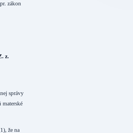
pr. zákon
. z.
nej správy
ú materské
(1), že na