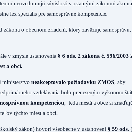
etentní neuvedomujú súvislosti s ostatnými zákonmi ako na
stne lex specialis pre samosprávne kompetencie.
d zákona o obecnom zriadení, ktorý zaväzuje samosprávu,
tále v zmysle ustanovenia
§ 6 ods. 2 zákona č. 596/2003 Z
t a obcí.
i ministerstvo
neakceptovalo požiadavku ZMOS
, aby
redprimárneho vzdelávania bolo preneseným výkonom štát
samosprávnou kompetenciou
, teda mestá a obce si zriaďuj
eľov týchto miest a obcí.
(školský zákon) hovorí všeobecne v ustanovení
§ 59 ods.