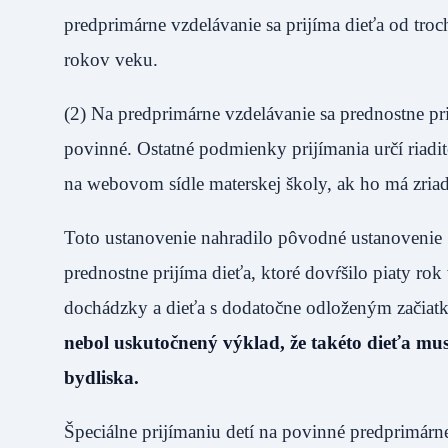
predprimárne vzdelávanie sa prijíma dieťa od tr
rokov veku.
(2) Na predprimárne vzdelávanie sa prednostne pri
povinné. Ostatné podmienky prijímania určí riadit
na webovom sídle materskej školy, ak ho má zria
Toto ustanovenie nahradilo pôvodné ustanovenie §
prednostne prijíma dieťa, ktoré dovŕšilo piaty ro
dochádzky a dieťa s dodatočne odloženým začiat
nebol uskutočnený výklad, že takéto dieťa musí
bydliska.
Špeciálne prijímaniu detí na povinné predprimárn